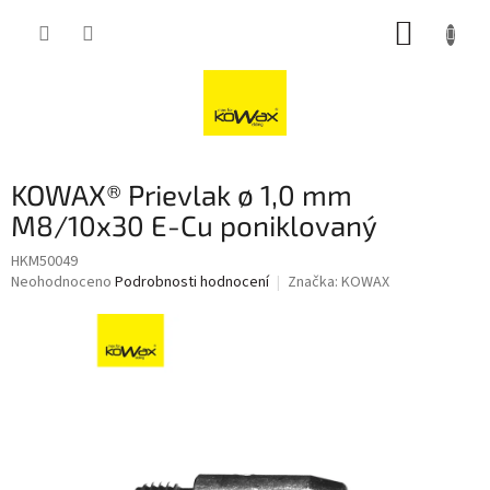
Přejít
NÁKUP
na
obsah
KOŠÍK
KOWAX® Prievlak ø 1,0 mm
M8/10x30 E-Cu poniklovaný
HKM50049
Průměrné
Neohodnoceno
Podrobnosti hodnocení
Značka:
KOWAX
hodnocení
produktu
je
0,0
z
5
hvězdiček.