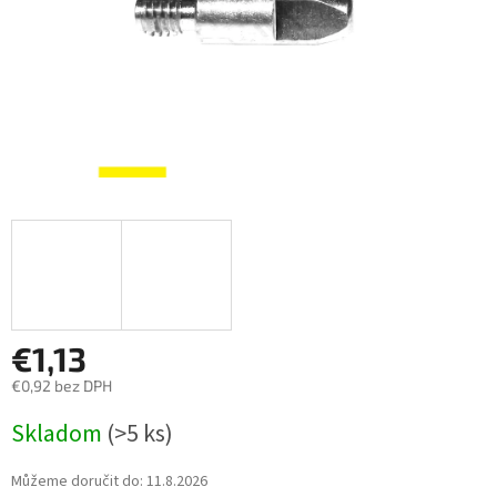
€1,13
€0,92 bez DPH
Měrná
Skladom
(>5 ks)
cena:
Můžeme doručit do:
11.8.2026