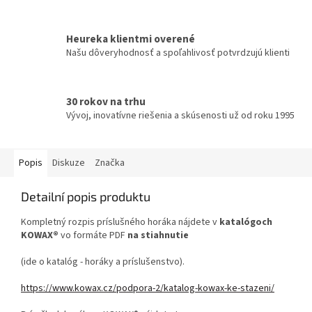
Heureka klientmi overené
Našu dôveryhodnosť a spoľahlivosť potvrdzujú klienti
30 rokov na trhu
Vývoj, inovatívne riešenia a skúsenosti už od roku 1995
Popis
Diskuze
Značka
Detailní popis produktu
Kompletný rozpis príslušného horáka nájdete v
katalógoch
KOWAX®
vo formáte PDF
na stiahnutie
(ide o katalóg - horáky a príslušenstvo).
https://www.kowax.cz/podpora-2/katalog-kowax-ke-stazeni/