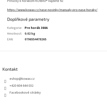
Príručky k horákom KOWAX® nájdete tu:
https://www.kowax.cz/nase-novinky/manualy-pro-nase-horaky/
Doplňkové parametry
Kategorie
:
Pre horák 360A
Hmotnost
:
0.02 kg
EAN
:
0796554478265
Z
á
p
a
Kontakt
t
eshop
@
kowax.cz
í
+420 604 644 032
Facebookové stránky