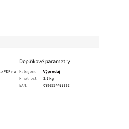
Doplňkové parametry
te PDF
na
Kategorie
:
Výpredaj
Hmotnost
:
1.7 kg
EAN
:
0796554477862