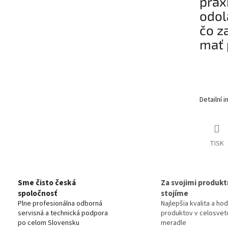
prax
odol
čo z
mať 
Detailní 
TISK
Sme čisto česká
Za svojimi produkt
spoločnosť
stojíme
Plne profesionálna odborná
Najlepšia kvalita a ho
servisná a technická podpora
produktov v celosve
po celom Slovensku
meradle