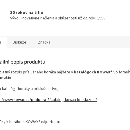
30 rokov na trhu
Vývoj, inovatívne riešenia a skúsenosti už od roku 1995
s
Diskuze
Značka
ailní popis produktu
letný rozpis príslušného horáka nájdete v
katalógoch KOWAX®
vo formá
hnutie
o katalóg - horáky a príslušenstvo).
s://www.kowax.cz/podpora-2/katalog-kowax-ke-stazeni/
učky k horákom KOWAX® nájdete tu: