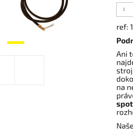
ref:
Podr
Ani 
najd
stro
doko
na n
prá
spot
rozh
Naše