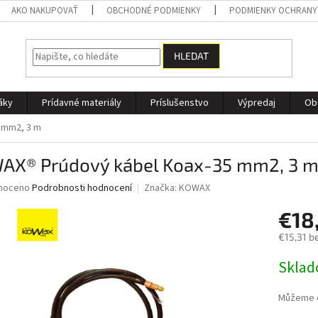
AKO NAKUPOVAŤ
OBCHODNÉ PODMIENKY
PODMIENKY OCHRANY
HLEDAT
áky
Prídavné materiály
Príslušenstvo
Výpredaj
Ob
 mm2, 3 m
AX® Prúdový kábel Koax-35 mm2, 3 
né
noceno
Podrobnosti hodnocení
Značka:
KOWAX
ní
€18
u
€15,31 b
Měrná
Skla
cena:
ek.
Můžeme d