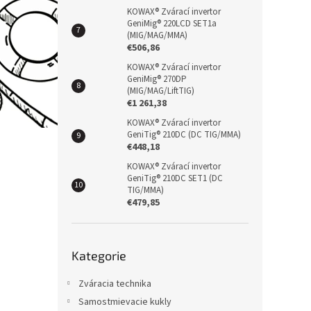
KOWAX® Zvárací invertor
GeniMig® 220LCD SET1a
(MIG/MAG/MMA)
€506,86
KOWAX® Zvárací invertor
GeniMig® 270DP
(MIG/MAG/LiftTIG)
€1 261,38
KOWAX® Zvárací invertor
GeniTig® 210DC (DC TIG/MMA)
€448,18
KOWAX® Zvárací invertor
GeniTig® 210DC SET1 (DC
TIG/MMA)
€479,85
Přeskočit
Kategorie
kategorie
Zváracia technika
Samostmievacie kukly