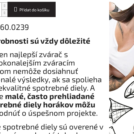
Přidat do košíku
 160.0239
obnosti sú vždy dôležité
ten najlepší zvárač s
okonalejším zváracím
jom nemôže dosiahnuť
nalé výsledky, ak sa spolieha
ekvalitné spotrebné diely. A
ve
malé, často prehliadané
rebné diely horákov môžu
odnúť o úspešnom projekte.
 spotrebné diely sú overené v