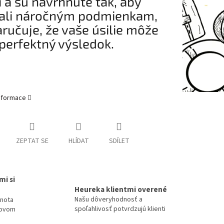
i a sú navrhnuté tak, aby
ali náročným podmienkam,
aručuje, že vaše úsilie môže
perfektný výsledok.
informace
ZEPTAT SE
HLÍDAT
SDÍLET
mi si
Heureka klientmi overené
Našu dôveryhodnosť a
dnota
spoľahlivosť potvrdzujú klienti
tovom