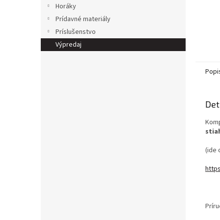
Horáky
Prídavné materiály
Príslušenstvo
Výpredaj
Popi
Det
Komp
stia
(ide 
http
Prír