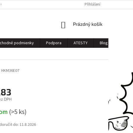
 OSOBNÝCH ÚDAJOV
Přihlášení
NÁKUPNÍ
Prázdný košík
KOŠÍK
chodné podmienky
Podpora
ATESTY
Blog
Kontak
m
HKM36E07
,83
ez DPH
dom
(>5 ks)
oručit do:
11.8.2026