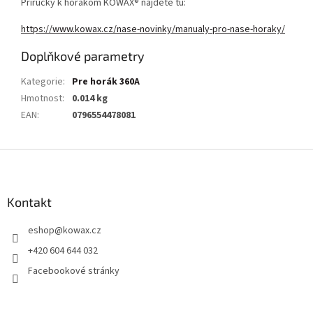
Príručky k horákom KOWAX® nájdete tu:
https://www.kowax.cz/nase-novinky/manualy-pro-nase-horaky/
Doplňkové parametry
Kategorie
:
Pre horák 360A
Hmotnost
:
0.014 kg
EAN
:
0796554478081
Z
á
p
a
Kontakt
t
eshop
@
kowax.cz
í
+420 604 644 032
Facebookové stránky