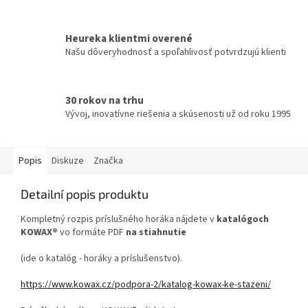
Heureka klientmi overené
Našu dôveryhodnosť a spoľahlivosť potvrdzujú klienti
30 rokov na trhu
Vývoj, inovatívne riešenia a skúsenosti už od roku 1995
Popis
Diskuze
Značka
Detailní popis produktu
Kompletný rozpis príslušného horáka nájdete v
katalógoch
KOWAX®
vo formáte PDF
na stiahnutie
(ide o katalóg - horáky a príslušenstvo).
https://www.kowax.cz/podpora-2/katalog-kowax-ke-stazeni/