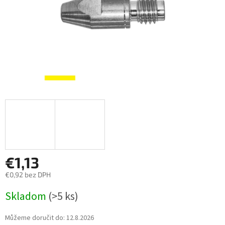
€1,13
€0,92 bez DPH
Měrná
Skladom
(>5 ks)
cena:
Můžeme doručit do:
12.8.2026