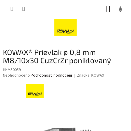
Přejít
NÁKUP
na
obsah
KOŠÍK
KOWAX® Prievlak ø 0,8 mm
M8/10x30 CuzCrZr poniklovaný
HKM50059
Průměrné
Neohodnoceno
Podrobnosti hodnocení
Značka:
KOWAX
hodnocení
produktu
je
0,0
z
5
hvězdiček.