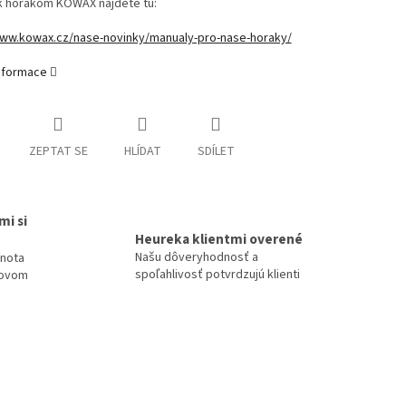
 k horákom KOWAX nájdete tu:
www.kowax.cz/nase-novinky/manualy-pro-nase-horaky/
informace
ZEPTAT SE
HLÍDAT
SDÍLET
mi si
Heureka klientmi overené
Našu dôveryhodnosť a
dnota
spoľahlivosť potvrdzujú klienti
tovom