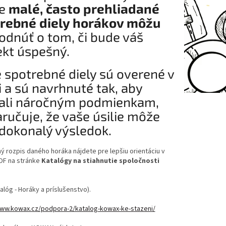
ve
malé, často prehliadané
rebné diely horákov môžu
odnúť o tom, či bude váš
ekt úspešný.
 spotrebné diely sú overené v
i a sú navrhnuté tak, aby
ali náročným podmienkam,
aručuje, že vaše úsilie môže
dokonalý výsledok.
 rozpis daného horáka nájdete pre lepšiu orientáciu v
DF na stránke
Katalógy na stiahnutie spoločnosti
.
talóg - Horáky a príslušenstvo).
www.kowax.cz/podpora-2/katalog-kowax-ke-stazeni/