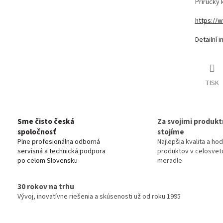
Príručky
https://
Detailní 
TISK
Sme čisto česká
Za svojimi produkt
spoločnosť
stojíme
Plne profesionálna odborná
Najlepšia kvalita a ho
servisná a technická podpora
produktov v celosve
po celom Slovensku
meradle
30 rokov na trhu
Vývoj, inovatívne riešenia a skúsenosti už od roku 1995