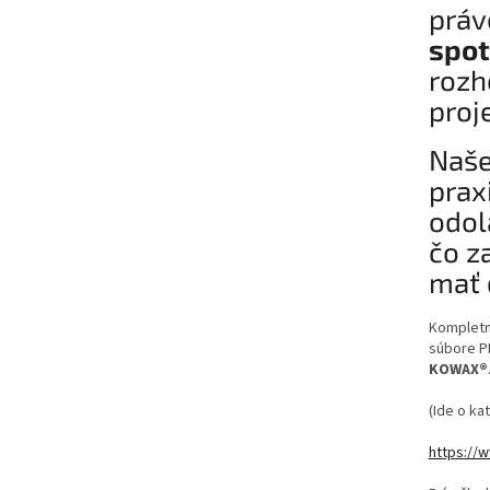
prá
spot
rozh
proj
Naše
prax
odol
čo z
mať 
Kompletný
súbore P
KOWAX®
(Ide o ka
https://