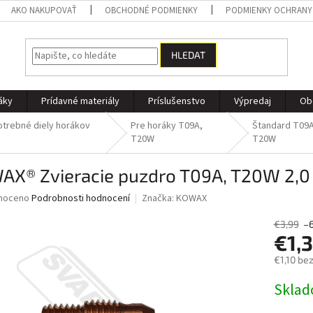
AKO NAKUPOVAŤ
OBCHODNÉ PODMIENKY
PODMIENKY OCHRANY
HLEDAT
áky
Prídavné materiály
Príslušenstvo
Výpredaj
Ob
trebné diely horákov
Pre horáky T09A,
Štandard T09A
G
T20W
T20W
AX® Zvieracie puzdro T09A, T20W 2,
né
noceno
Podrobnosti hodnocení
Značka:
KOWAX
ní
u
€3,99
–
€1,
€1,10 be
Měrná
Skla
ek.
cena: