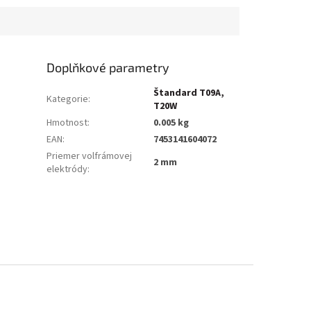
Doplňkové parametry
Štandard T09A,
Kategorie
:
T20W
Hmotnost
:
0.005 kg
EAN
:
7453141604072
Priemer volfrámovej
2 mm
elektródy
: