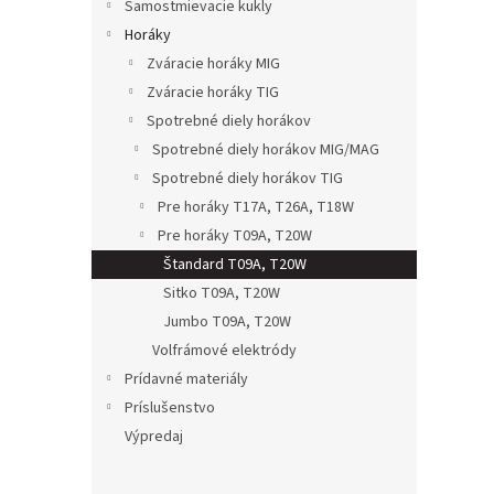
Samostmievacie kukly
Horáky
Zváracie horáky MIG
Zváracie horáky TIG
Spotrebné diely horákov
Spotrebné diely horákov MIG/MAG
Spotrebné diely horákov TIG
Pre horáky T17A, T26A, T18W
Pre horáky T09A, T20W
Štandard T09A, T20W
Sitko T09A, T20W
Jumbo T09A, T20W
Volfrámové elektródy
Prídavné materiály
Príslušenstvo
Výpredaj