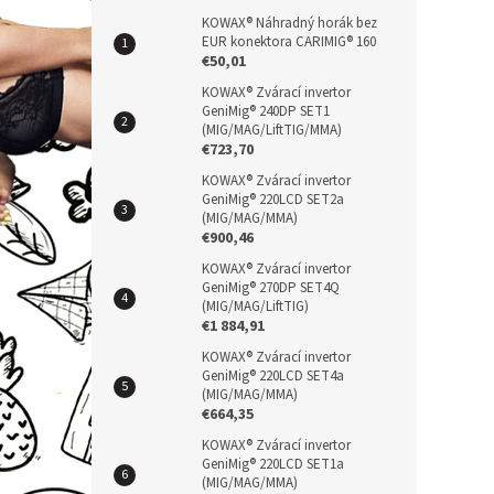
a
n
KOWAX® Náhradný horák bez
EUR konektora CARIMIG® 160
e
€50,01
l
KOWAX® Zvárací invertor
GeniMig® 240DP SET1
(MIG/MAG/LiftTIG/MMA)
€723,70
KOWAX® Zvárací invertor
GeniMig® 220LCD SET2a
(MIG/MAG/MMA)
€900,46
KOWAX® Zvárací invertor
GeniMig® 270DP SET4Q
(MIG/MAG/LiftTIG)
€1 884,91
KOWAX® Zvárací invertor
GeniMig® 220LCD SET4a
(MIG/MAG/MMA)
€664,35
KOWAX® Zvárací invertor
GeniMig® 220LCD SET1a
(MIG/MAG/MMA)