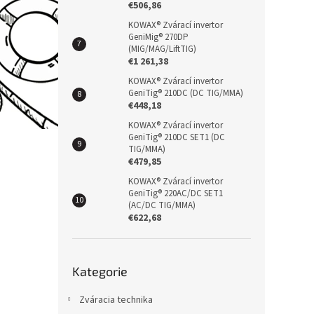
€506,86
KOWAX® Zvárací invertor
GeniMig® 270DP
(MIG/MAG/LiftTIG)
€1 261,38
KOWAX® Zvárací invertor
GeniTig® 210DC (DC TIG/MMA)
€448,18
KOWAX® Zvárací invertor
GeniTig® 210DC SET1 (DC
TIG/MMA)
€479,85
KOWAX® Zvárací invertor
GeniTig® 220AC/DC SET1
(AC/DC TIG/MMA)
€622,68
Přeskočit
Kategorie
kategorie
Zváracia technika