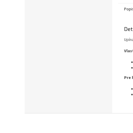
Popi
Det
Upín
Vlas
Pre 
Z
á
p