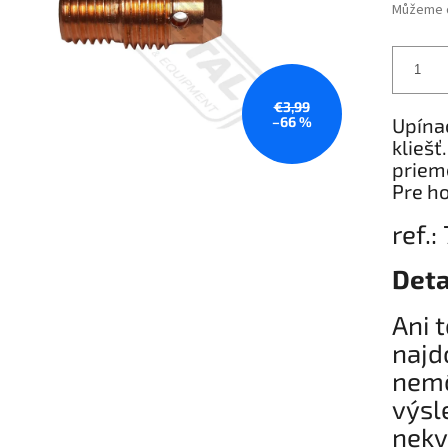
Můžeme d
€3,99
–66 %
Upína
kliešť
priem
Pre h
ref.
Deta
Ani 
najd
nemô
výsl
nekv