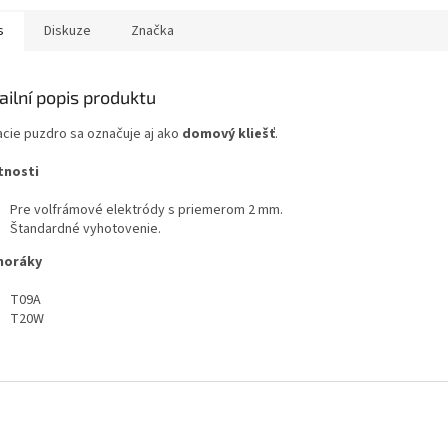
s
Diskuze
Značka
ailní popis produktu
acie puzdro sa označuje aj ako
domový kliešť
.
tnosti
Pre volfrámové elektródy s priemerom 2 mm.
Štandardné vyhotovenie.
horáky
T09A
T20W