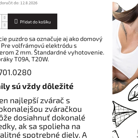
oručit do:
12.8.2026
Přidat do košíku
cie puzdro sa označuje aj ako domový
. Pre volfrámovú elektródu s
erom 2 mm. Štandardné vyhotovenie.
oráky T09A, T20W.
: 701.0280
ily sú vždy dôležité
ten najlepší zvárač s
okonalejšou zváračkou
že dosiahnuť dokonalé
edky, ak sa spolieha na
alitné spotrebné diely. A