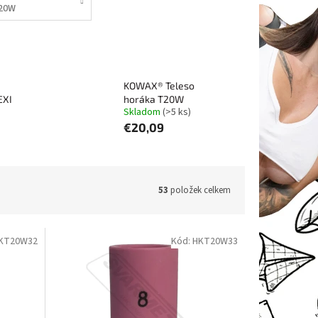
20W
KOWAX® Teleso
EXI
horáka T20W
Skladom
(>5 ks)
€20,09
53
položek celkem
KT20W32
Kód:
HKT20W33