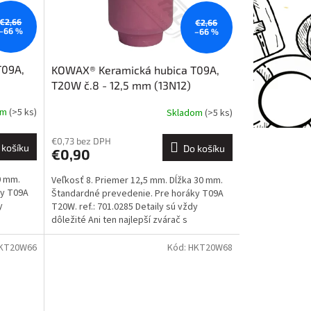
€2,66
€2,66
–66 %
–66 %
T09A,
KOWAX® Keramická hubica T09A,
T20W č.8 - 12,5 mm (13N12)
om
(>5 ks)
Skladom
(>5 ks)
€0,73 bez DPH
 košíku
Do košíku
€0,90
0 mm.
Veľkosť 8. Priemer 12,5 mm. Dĺžka 30 mm.
ky T09A
Štandardné prevedenie. Pre horáky T09A
y
T20W. ref.: 701.0285 Detaily sú vždy
dôležité Ani ten najlepší zvárač s
najdokonalejšou...
KT20W66
Kód:
HKT20W68