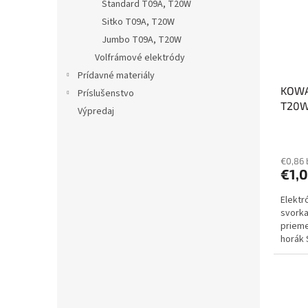
Štandard T09A, T20W
Sitko T09A, T20W
Jumbo T09A, T20W
Volfrámové elektródy
Prídavné materiály
KOWAX
Príslušenstvo
T20W
Výpredaj
€0,86
€1,
Elektr
svorka
prieme
horák 
ref.: 7