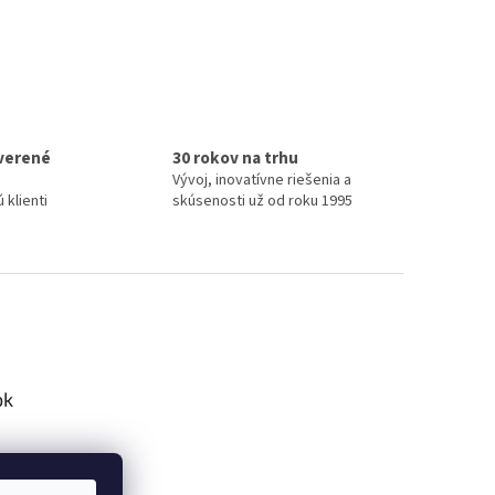
verené
30 rokov na trhu
Vývoj, inovatívne riešenia a
 klienti
skúsenosti už od roku 1995
ok