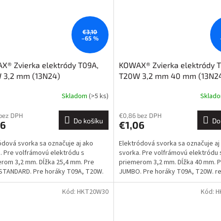
€3,10
–65 %
® Zvierka elektródy T09A,
KOWAX® Zvierka elektródy 
 3,2 mm (13N24)
T20W 3,2 mm 40 mm (13N2
Skladom
(>5 ks)
Sklad
 bez DPH
€0,86 bez DPH
Do košíku
Do
06
€1,06
ódová svorka sa označuje aj ako
Elektródová svorka sa označuje aj
. Pre volfrámovú elektródu s
svorka. Pre volfrámovú elektródu 
rom 3,2 mm. Dĺžka 25,4 mm. Pre
priemerom 3,2 mm. Dĺžka 40 mm. P
STANDARD. Pre horáky T09A, T20W.
JUMBO. Pre horáky T09A, T20W. ref
01.0253 Detaily sú...
701.1229 Detaily sú vždy...
Kód:
HKT20W30
Kód:
H