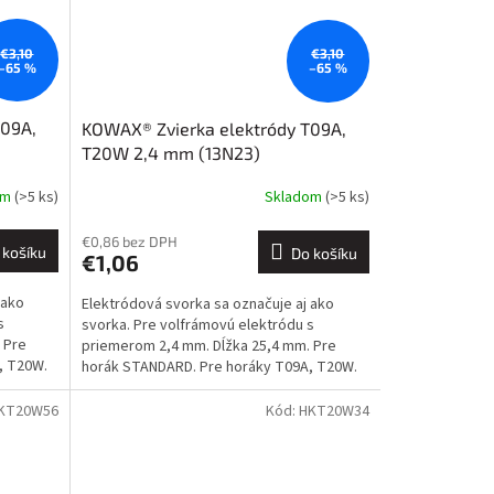
€3,10
€3,10
–65 %
–65 %
T09A,
KOWAX® Zvierka elektródy T09A,
T20W 2,4 mm (13N23)
om
(>5 ks)
Skladom
(>5 ks)
€0,86 bez DPH
 košíku
Do košíku
€1,06
 ako
Elektródová svorka sa označuje aj ako
s
svorka. Pre volfrámovú elektródu s
 Pre
priemerom 2,4 mm. Dĺžka 25,4 mm. Pre
, T20W.
horák STANDARD. Pre horáky T09A, T20W.
ref.: 701.0252 Detaily sú...
KT20W56
Kód:
HKT20W34