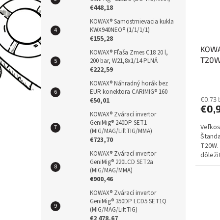
r
u
€448,18
o
k
KOWAX® Samostmievacia kukla
d
t
KWX940NEO® (1/1/1/1)
€155,28
u
ů
KOWA
k
KOWAX® Fľaša Zmes C18 20 l,
T20W 
t
200 bar, W21,8x1/14 PLNÁ
€222,59
ů
KOWAX® Náhradný horák bez
EUR konektora CARIMIG® 160
€0,73 
€50,01
€0,
KOWAX® Zvárací invertor
GeniMig® 240DP SET1
Veľkos
(MIG/MAG/LiftTIG/MMA)
Štanda
€723,70
T20W. 
KOWAX® Zvárací invertor
dôleži
GeniMig® 220LCD SET2a
najdok
(MIG/MAG/MMA)
€900,46
KOWAX® Zvárací invertor
GeniMig® 350DP LCD5 SET1Q
(MIG/MAG/LiftTIG)
€2 478,67