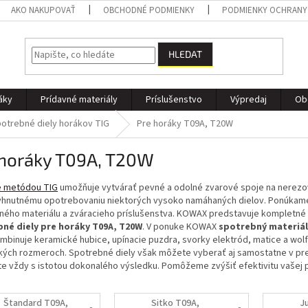
AKO NAKUPOVAŤ
OBCHODNÉ PODMIENKY
PODMIENKY OCHRANY
HLEDAT
áky
Prídavné materiály
Príslušenstvo
Výpredaj
Ob
otrebné diely horákov TIG
Pre horáky T09A, T20W
 horáky T09A, T20W
e metódou TIG
umožňuje vytvárať pevné a odolné zvarové spoje na nerezovej 
vyhnutnému opotrebovaniu niektorých vysoko namáhaných dielov. Ponúkam
ného materiálu a zváracieho príslušenstva. KOWAX predstavuje kompletné 
né diely pre horáky T09A, T20W
. V ponuke KOWAX
spotrebný materiál
mbinuje keramické hubice, upínacie puzdra, svorky elektród, matice a wol
ľkých rozmeroch. Spotrebné diely však môžete vyberať aj samostatne v pre
te vždy s istotou dokonalého výsledku. Pomôžeme zvýšiť efektivitu vašej p
Štandard T09A,
Sitko T09A,
J