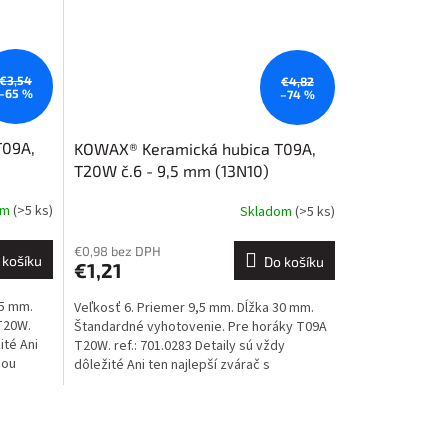
€3,54
€4,82
–65 %
–74 %
T09A,
KOWAX® Keramická hubica T09A,
T20W č.6 - 9,5 mm (13N10)
om
(>5 ks)
Skladom
(>5 ks)
€0,98 bez DPH
 košíku
Do košíku
€1,21
,5 mm.
Veľkosť 6. Priemer 9,5 mm. Dĺžka 30 mm.
T20W.
Štandardné vyhotovenie. Pre horáky T09A
ité Ani
T20W. ref.: 701.0283 Detaily sú vždy
šou
dôležité Ani ten najlepší zvárač s
najdokonalejšou...