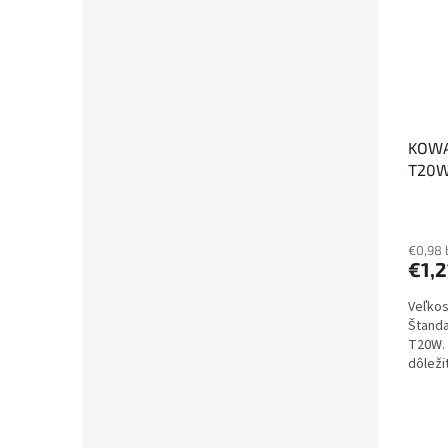
KOWA
T20W 
€0,98
€1,2
Veľkos
Štanda
T20W. 
dôleži
najdok