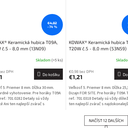
€4,82
–74 %
X® Keramická hubica T09A,
KOWAX® Keramická hubica 
č.5 - 8,0 mm (13N09)
T20W č.5 - 8,0 mm (53N59)
Skladom
(>5 ks)
Sklad
 bez DPH
€0,98 bez DPH
Do košíku
Do
1
€1,21
ť 5. Priemer 8 mm. Dĺžka 30 mm.
Veľkosť 5. Priemer 8 mm. Dĺžka 25
rdné vyhotovenie. Pre horáky T09A
Dizajn FOR SITE. Pre horáky T09A 
ref.: 701.0282 Detaily sú vždy
ref.: 701.0318 Detaily sú vždy dôlež
té Ani ten najlepší zvárač s
ten najlepší zvárač s najdokonalej
onalejšou...
zváračkou...
NAČÍST 12 DALŠÍCH
S