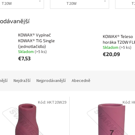
T20W
T20W
T
odávanější
KOWAX® Vypínač
KOWAX® Teleso
KOWAX® TIG Single
horáka T20W FL
(jednotlačidlo)
Skladom
(>5 ks)
Skladom
(>5 ks)
€20,09
€7,53
nější
Nejdražší
Nejprodávanější
Abecedně
Kód:
HKT20W29
Kód:
H