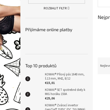
n
e
ROZBALIT FILTR
l
Nejpr
Přijímáme online platby
Ř
a
Top 10 produktů
Nejlev
z
KOWAX® Pílový pás 1640 mm,
e
š.13 mm, M42, 8/12
V
n
€15,01
ý
í
KOWAX® SET spotrebné diely k
p
p
MIG horáku 150A
i
r
€25,06
s
o
KOWAX® Zvárací invertor
p
d
GeniTig® 210DC (DC TIG/MMA)