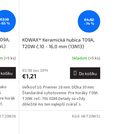
€3,10
€4,82
–65 %
–74 %
T09A,
KOWAX® Keramická hubica T09A,
4L)
T20W č.10 - 16,0 mm (13N13)
om
(>5 ks)
Skladom
(>5 ks)
€0,98 bez DPH
 košíku
Do košíku
€1,21
 ako
Veľkosť 10. Priemer 16 mm. Dĺžka 30 mm.
s
Štandardné vyhotovenie. Pre horáky T09A
re horák
T20W. ref.: 701.0286 Detaily sú vždy
.:
dôležité Ani ten najlepší zvárač s
najdokonalejšou...
KT20W36
Kód:
HKT20W31