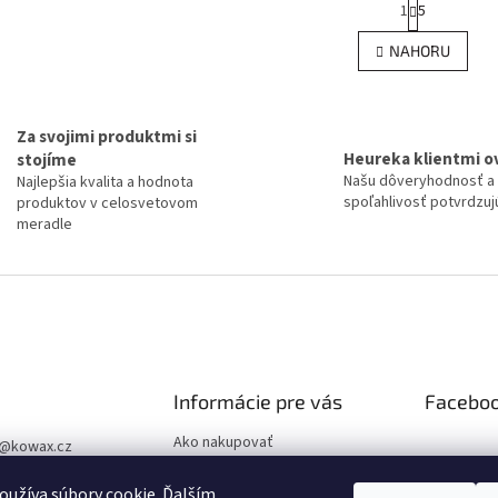
1
5
O
t
r
v
NAHORU
á
l
n
á
k
d
o
a
v
Za svojimi produktmi si
c
á
Heureka klientmi o
stojíme
í
n
Našu dôveryhodnosť a
Najlepšia kvalita a hodnota
p
í
spoľahlivosť potvrdzujú
produktov v celosvetovom
r
meradle
v
k
y
v
ý
p
i
s
u
Informácie pre vás
Facebo
Ako nakupovať
@
kowax.cz
Obchodné podmienky
04 644 032
užíva súbory cookie. Ďalším