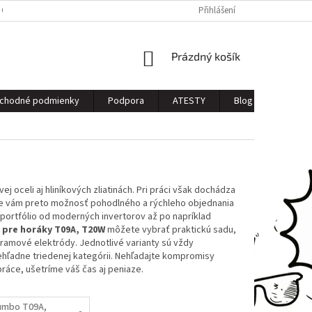
 OSOBNÝCH ÚDAJOV
Přihlášení
NÁKUPNÍ
Prázdný košík
KOŠÍK
chodné podmienky
Podpora
ATESTY
Blog
Kontak
oceli aj hliníkových zliatinách. Pri práci však dochádza
e vám preto možnosť pohodlného a rýchleho objednania
portfólio od moderných invertorov až po napríklad
 pre horáky T09A, T20W
môžete vybrať praktickú sadu,
framové elektródy. Jednotlivé varianty sú vždy
hľadne triedenej kategórii. Nehľadajte kompromisy
ráce, ušetríme váš čas aj peniaze.
umbo T09A,