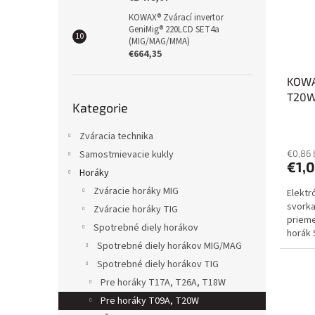
KOWAX® Zvárací invertor
GeniMig® 220LCD SET4a
(MIG/MAG/MMA)
€664,35
KOWAX
Přeskočit
T20W
Kategorie
kategorie
Zváracia technika
Samostmievacie kukly
€0,86
€1,
Horáky
Zváracie horáky MIG
Elektr
svorka
Zváracie horáky TIG
prieme
Spotrebné diely horákov
horák 
Spotrebné diely horákov MIG/MAG
ref.: 7
Spotrebné diely horákov TIG
Pre horáky T17A, T26A, T18W
Pre horáky T09A, T20W