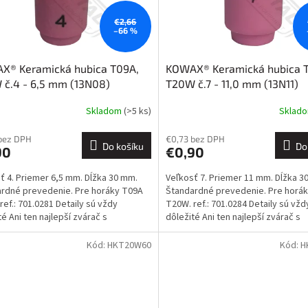
€2,66
–66 %
X® Keramická hubica T09A,
KOWAX® Keramická hubica 
č.4 - 6,5 mm (13N08)
T20W č.7 - 11,0 mm (13N11)
Skladom
(>5 ks)
Sklad
bez DPH
€0,73 bez DPH
Do košíku
Do
90
€0,90
ť 4. Priemer 6,5 mm. Dĺžka 30 mm.
Veľkosť 7. Priemer 11 mm. Dĺžka 3
rdné prevedenie. Pre horáky T09A
Štandardné prevedenie. Pre horá
ref.: 701.0281 Detaily sú vždy
T20W. ref.: 701.0284 Detaily sú vžd
té Ani ten najlepší zvárač s
dôležité Ani ten najlepší zvárač s
onalejšou...
najdokonalejšou...
Kód:
HKT20W60
Kód:
H