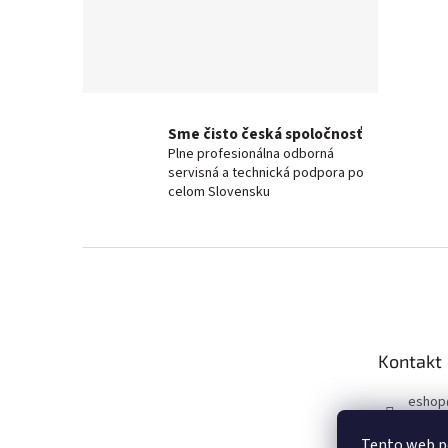
Sme čisto česká spoločnosť
Plne profesionálna odborná
servisná a technická podpora po
celom Slovensku
Z
á
p
a
t
Kontakt
í
eshop
+420 6
Tento web po