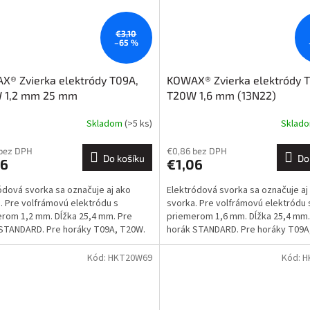
€3,10
–65 %
® Zvierka elektródy T09A,
KOWAX® Zvierka elektródy 
 1,2 mm 25 mm
T20W 1,6 mm (13N22)
Skladom
(>5 ks)
Sklad
 bez DPH
€0,86 bez DPH
Do košíku
Do
06
€1,06
ódová svorka sa označuje aj ako
Elektródová svorka sa označuje aj
. Pre volfrámovú elektródu s
svorka. Pre volfrámovú elektródu 
rom 1,2 mm. Dĺžka 25,4 mm. Pre
priemerom 1,6 mm. Dĺžka 25,4 mm.
STANDARD. Pre horáky T09A, T20W.
horák STANDARD. Pre horáky T09A
01.0254 Detaily sú...
ref.: 701.0251 Detaily sú...
Kód:
HKT20W69
Kód:
H