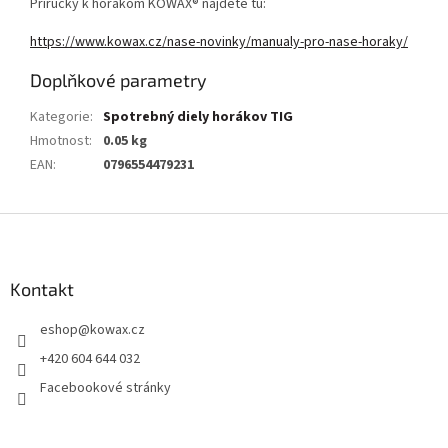
Príručky k horákom KOWAX® nájdete tu:
https://www.kowax.cz/nase-novinky/manualy-pro-nase-horaky/
Doplňkové parametry
Kategorie
:
Spotrebný diely horákov TIG
Hmotnost
:
0.05 kg
EAN
:
0796554479231
Z
á
p
a
Kontakt
t
eshop
@
kowax.cz
í
+420 604 644 032
Facebookové stránky