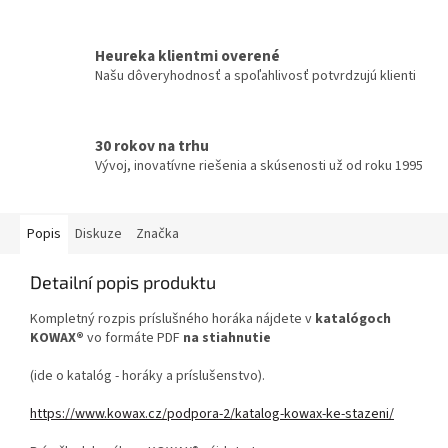
Heureka klientmi overené
Našu dôveryhodnosť a spoľahlivosť potvrdzujú klienti
30 rokov na trhu
Vývoj, inovatívne riešenia a skúsenosti už od roku 1995
Popis
Diskuze
Značka
Detailní popis produktu
Kompletný rozpis príslušného horáka nájdete v
katalógoch
KOWAX®
vo formáte PDF
na stiahnutie
(ide o katalóg - horáky a príslušenstvo).
https://www.kowax.cz/podpora-2/katalog-kowax-ke-stazeni/