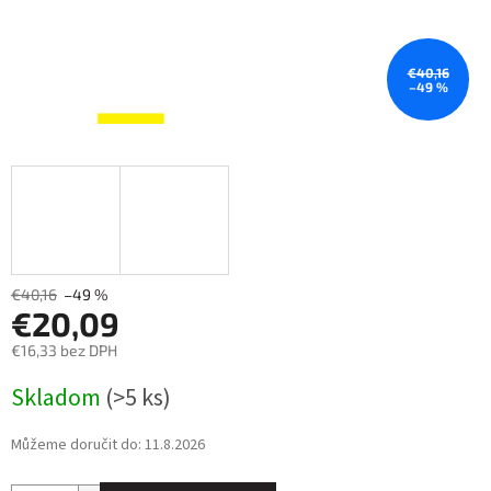
€40,16
–49 %
€40,16
–49 %
€20,09
€16,33 bez DPH
Měrná
Skladom
(>5 ks)
cena:
Můžeme doručit do:
11.8.2026