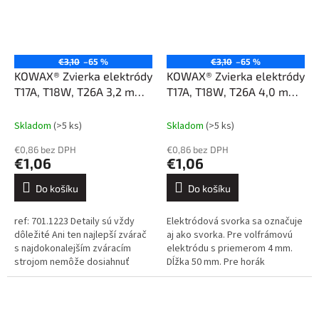
€3,10
–65 %
€3,10
–65 %
KOWAX® Zvierka elektródy
KOWAX® Zvierka elektródy
T17A, T18W, T26A 3,2 mm
T17A, T18W, T26A 4,0 mm
29.5 mm, STUBBY
(54N20)
(10N24S)
Skladom
(>5 ks)
Skladom
(>5 ks)
€0,86 bez DPH
€0,86 bez DPH
€1,06
€1,06
Do košíku
Do košíku
ref: 701.1223 Detaily sú vždy
Elektródová svorka sa označuje
dôležité Ani ten najlepší zvárač
aj ako svorka. Pre volfrámovú
s najdokonalejším zváracím
elektródu s priemerom 4 mm.
strojom nemôže dosiahnuť
Dĺžka 50 mm. Pre horák
dokonalé výsledky, ak sa
STANDARD. Pre horáky T17A,
spolieha na nekvalitné
T18W, T26A. ref.: 702.0011
spotrebné...
Detaily...