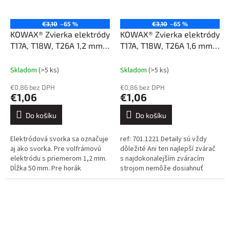
€3,10
–65 %
€3,10
–65 %
KOWAX® Zvierka elektródy
KOWAX® Zvierka elektródy
T17A, T18W, T26A 1,2 mm
T17A, T18W, T26A 1,6 mm
50 mm (10N22M)
29.5 mm, STUBBY
(10N23S)
Skladom
(>5 ks)
Skladom
(>5 ks)
€0,86 bez DPH
€0,86 bez DPH
€1,06
€1,06
Do košíku
Do košíku
Elektródová svorka sa označuje
ref: 701.1221 Detaily sú vždy
aj ako svorka. Pre volfrámovú
dôležité Ani ten najlepší zvárač
elektródu s priemerom 1,2 mm.
s najdokonalejším zváracím
Dĺžka 50 mm. Pre horák
strojom nemôže dosiahnuť
STANDARD. Pre horáky T17A,
dokonalé výsledky, ak sa
T18W, T26A. ref.: 702.0007
spolieha na nekvalitné
Detaily...
spotrebné...