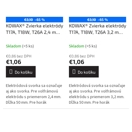
€3,10
–65 %
€3,10
–65 %
KOWAX® Zvierka elektródy
KOWAX® Zvierka elektródy
T17A, T18W, T26A 2,4 mm
T17A, T18W, T26A 3,2 mm
(10N24)
(10N25)
Skladom
(>5 ks)
Skladom
(>5 ks)
€0,86 bez DPH
€0,86 bez DPH
€1,06
€1,06
Do košíku
Do košíku
Elektródová svorka sa označuje
Elektródová svorka sa označuje
aj ako svorka. Pre volfrámovú
aj ako svorka. Pre volfrámovú
elektródu s priemerom 2,4 mm.
elektródu s priemerom 3,2 mm.
Dĺžka 50 mm. Pre horák
Dĺžka 50 mm. Pre horák
STANDARD. Pre horáky T17A,
STANDARD. Pre horáky T17A,
T18W, T26A. ref.: 701.0009
T18W, T26A. ref.: 702.0010
Detaily...
Detaily...