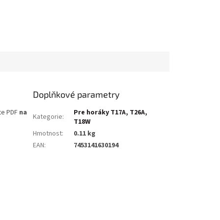
Doplňkové parametry
te PDF
na
Pre horáky T17A, T26A,
Kategorie
:
T18W
Hmotnost
:
0.11 kg
EAN
:
7453141630194