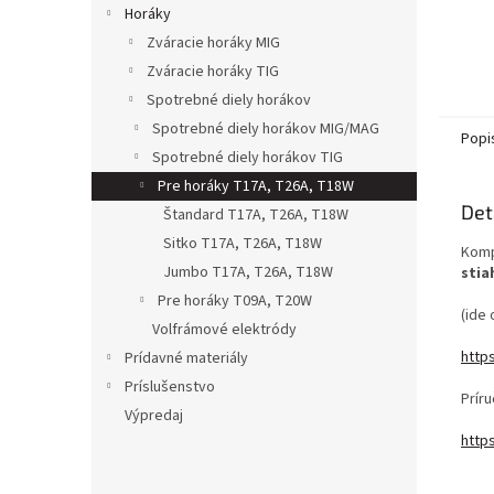
Horáky
Zváracie horáky MIG
Zváracie horáky TIG
Spotrebné diely horákov
Spotrebné diely horákov MIG/MAG
Popi
Spotrebné diely horákov TIG
Pre horáky T17A, T26A, T18W
Det
Štandard T17A, T26A, T18W
Sitko T17A, T26A, T18W
Komp
Jumbo T17A, T26A, T18W
stia
Pre horáky T09A, T20W
(ide 
Volfrámové elektródy
http
Prídavné materiály
Príslušenstvo
Prír
Výpredaj
http