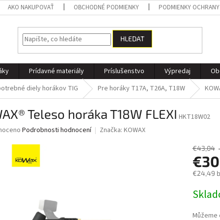
AKO NAKUPOVAŤ
OBCHODNÉ PODMIENKY
PODMIENKY OCHRANY
HLEDAT
áky
Prídavné materiály
Príslušenstvo
Výpredaj
Ob
otrebné diely horákov TIG
Pre horáky T17A, T26A, T18W
KOWA
AX® Teleso horáka T18W FLEXI
HKT18W02
né
noceno
Podrobnosti hodnocení
Značka:
KOWAX
ní
u
€43,04
€30
€24,49 
Měrná
Skla
ek.
cena:
Můžeme d