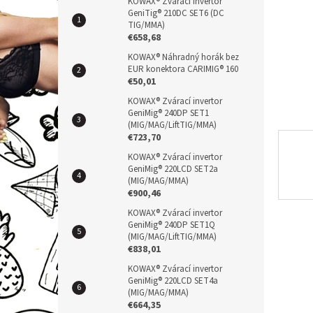
n
KOWAX® Zvárací invertor
GeniTig® 210DC SET6 (DC
e
TIG/MMA)
l
€658,68
KOWAX® Náhradný horák bez
EUR konektora CARIMIG® 160
€50,01
KOWAX® Zvárací invertor
GeniMig® 240DP SET1
(MIG/MAG/LiftTIG/MMA)
€723,70
KOWAX® Zvárací invertor
GeniMig® 220LCD SET2a
(MIG/MAG/MMA)
€900,46
KOWAX® Zvárací invertor
GeniMig® 240DP SET1Q
(MIG/MAG/LiftTIG/MMA)
€838,01
KOWAX® Zvárací invertor
GeniMig® 220LCD SET4a
(MIG/MAG/MMA)
€664,35