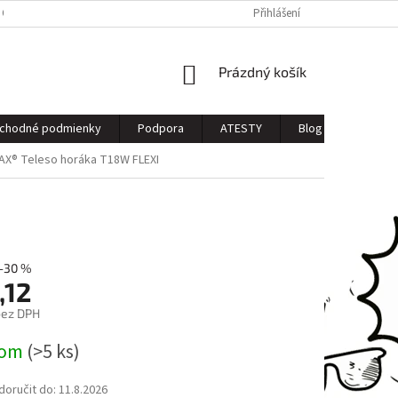
 OSOBNÝCH ÚDAJOV
Přihlášení
NÁKUPNÍ
Prázdný košík
KOŠÍK
chodné podmienky
Podpora
ATESTY
Blog
Kontak
X® Teleso horáka T18W FLEXI
–30 %
,12
bez DPH
dom
(>5 ks)
oručit do:
11.8.2026