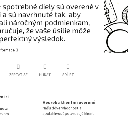
 spotrebné diely sú overené v
i a sú navrhnuté tak, aby
ali náročným podmienkam,
aručuje, že vaše úsilie môže
perfektný výsledok.
informace
ZEPTAT SE
HLÍDAT
SDÍLET
mi si
Heureka klientmi overené
Našu dôveryhodnosť a
dnota
spoľahlivosť potvrdzujú klienti
tovom