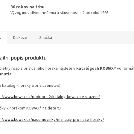
30 rokov na trhu
Vývoj, inovatívne riešenia a skúsenosti už od roku 1995
s
Diskuze
Značka
ailní popis produktu
letný rozpis príslušného horáka nájdete v
katalógoch KOWAX®
vo formá
hnutie
o katalóg - horáky a príslušenstvo).
s://www.kowax.cz/podpora-2/katalog-kowax-ke-stazeni/
učky k horákom KOWAX® nájdete tu:
s://www.kowax.cz/nase-novinky/manualy-pro-nase-horaky/