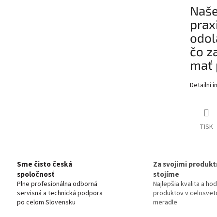
Naše
prax
odol
čo z
mať 
Detailní 
TISK
Sme čisto česká
Za svojimi produkt
spoločnosť
stojíme
Plne profesionálna odborná
Najlepšia kvalita a ho
servisná a technická podpora
produktov v celosve
po celom Slovensku
meradle