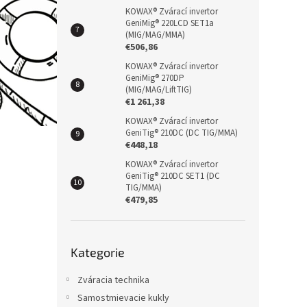
KOWAX® Zvárací invertor
GeniMig® 220LCD SET1a
(MIG/MAG/MMA)
€506,86
KOWAX® Zvárací invertor
GeniMig® 270DP
(MIG/MAG/LiftTIG)
€1 261,38
KOWAX® Zvárací invertor
GeniTig® 210DC (DC TIG/MMA)
€448,18
KOWAX® Zvárací invertor
GeniTig® 210DC SET1 (DC
TIG/MMA)
€479,85
Přeskočit
Kategorie
kategorie
Zváracia technika
Samostmievacie kukly