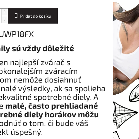
Přidat do košíku
 UWP18FX
ily sú vždy dôležité
ten najlepší zvárač s
okonalejším zváracím
jom nemôže dosiahnuť
nalé výsledky, ak sa spolieha
ekvalitné spotrebné diely. A
ve
malé, často prehliadané
rebné diely horákov môžu
odnúť o tom, či bude váš
ekt úspešný.