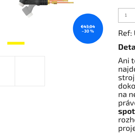
€43,04
Ref:
–30 %
Deta
Ani 
najd
stro
doko
na n
prá
spot
rozh
proj