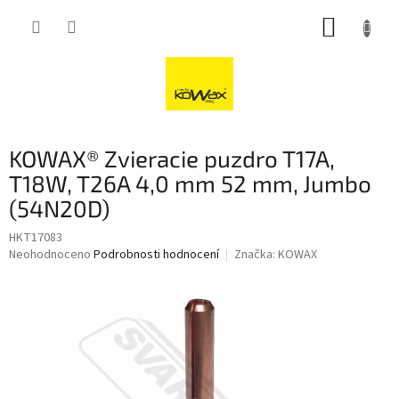
Přejít
NÁKUP
na
obsah
KOŠÍK
KOWAX® Zvieracie puzdro T17A,
T18W, T26A 4,0 mm 52 mm, Jumbo
(54N20D)
HKT17083
Průměrné
Neohodnoceno
Podrobnosti hodnocení
Značka:
KOWAX
hodnocení
produktu
je
0,0
z
5
hvězdiček.