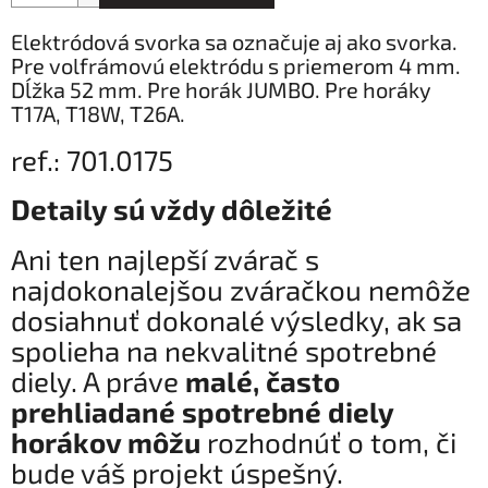
Elektródová svorka sa označuje aj ako svorka.
Pre volfrámovú elektródu s priemerom 4 mm.
Dĺžka 52 mm. Pre horák JUMBO. Pre horáky
T17A, T18W, T26A.
ref.: 701.0175
Detaily sú vždy dôležité
Ani ten najlepší zvárač s
najdokonalejšou zváračkou nemôže
dosiahnuť dokonalé výsledky, ak sa
spolieha na nekvalitné spotrebné
diely. A práve
malé, často
prehliadané spotrebné diely
horákov môžu
rozhodnúť o tom, či
bude váš projekt úspešný.