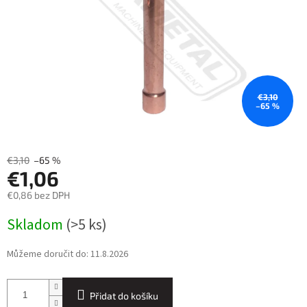
€3,10
–65 %
€3,10
–65 %
€1,06
€0,86 bez DPH
Měrná
Skladom
(>5 ks)
cena:
Můžeme doručit do:
11.8.2026
Přidat do košíku