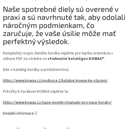
Naše spotrebné diely sú overené v
praxi a sú navrhnuté tak, aby odolali
náročným podmienkam, čo
zaručuje, že vaše úsilie môže mať
perfektný výsledok.
Kompletný rozpis daného horáka nájdete pre lepšiu orientáciu v
súbore PDF na stránke na
stiahnutie katalógov KOWAX®
.
(Ide o katalóg-horáky-a-príslušenstvo).
https://www.kowax.cz/podpora-2/katalog-kowax-ke-stazeni/
Príručky k horákom KOWAX nájdete tu:
https://www.kowax.cz/nase-novinky/manualy-pro-nase-horaky/
Detailní informace