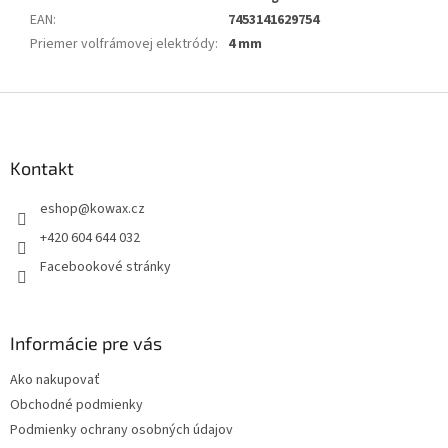
EAN
:
7453141629754
Priemer volfrámovej elektródy
:
4 mm
Z
á
p
a
Kontakt
t
eshop
@
kowax.cz
í
+420 604 644 032
Facebookové stránky
Informácie pre vás
Ako nakupovať
Obchodné podmienky
Podmienky ochrany osobných údajov