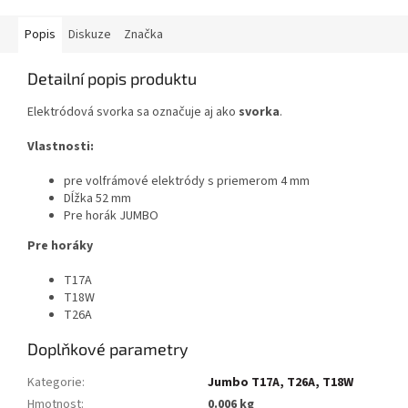
Popis
Diskuze
Značka
Detailní popis produktu
Elektródová svorka sa označuje aj ako
svorka
.
Vlastnosti:
pre volfrámové elektródy s priemerom 4 mm
Dĺžka 52 mm
Pre horák JUMBO
Pre horáky
T17A
T18W
T26A
Doplňkové parametry
Kategorie
:
Jumbo T17A, T26A, T18W
Hmotnost
:
0.006 kg