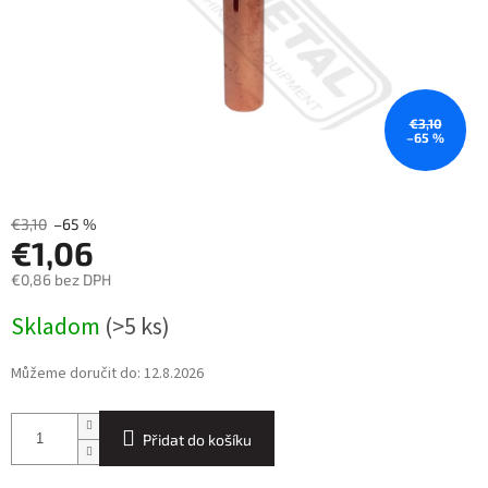
€3,10
–65 %
€3,10
–65 %
€1,06
€0,86 bez DPH
Měrná
Skladom
(>5 ks)
cena:
Můžeme doručit do:
12.8.2026
Přidat do košíku