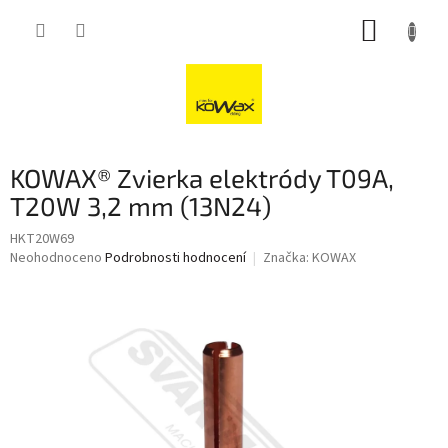
Přejít
NÁKUP
na
obsah
KOŠÍK
KOWAX® Zvierka elektródy T09A,
T20W 3,2 mm (13N24)
HKT20W69
Průměrné
Neohodnoceno
Podrobnosti hodnocení
Značka:
KOWAX
hodnocení
produktu
je
0,0
z
5
hvězdiček.