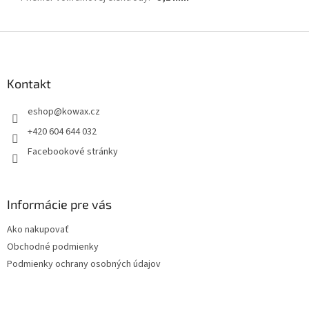
Z
á
p
a
Kontakt
t
eshop
@
kowax.cz
í
+420 604 644 032
Facebookové stránky
Informácie pre vás
Ako nakupovať
Obchodné podmienky
Podmienky ochrany osobných údajov