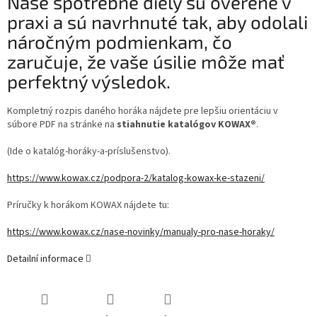
Naše spotrebné diely sú overené v
praxi a sú navrhnuté tak, aby odolali
náročným podmienkam, čo
zaručuje, že vaše úsilie môže mať
perfektný výsledok.
Kompletný rozpis daného horáka nájdete pre lepšiu orientáciu v
súbore PDF na stránke na
stiahnutie katalógov KOWAX®
.
(Ide o katalóg-horáky-a-príslušenstvo).
https://www.kowax.cz/podpora-2/katalog-kowax-ke-stazeni/
Príručky k horákom KOWAX nájdete tu:
https://www.kowax.cz/nase-novinky/manualy-pro-nase-horaky/
Detailní informace