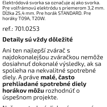
Elektródová svorka sa označuje aj ako svorka.
Pre volfrámovú elektródu s priemerom 3,2 mm.
Dĺžka 25,4 mm. Pre horák STANDARD. Pre
horáky T09A, T20W.
ref.: 701.0253
Detaily sú vždy dôležité
Ani ten najlepší zvárač s
najdokonalejšou zváračkou nemôže
dosiahnuť dokonalé výsledky, ak sa
spolieha na nekvalitné spotrebné
diely. A práve
malé, často
prehliadané spotrebné diely
horákov môžu
rozhodnúť o
úspešnom projekte.