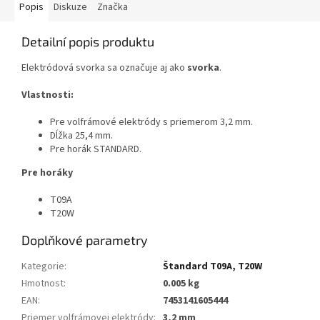
Popis
Diskuze
Značka
Detailní popis produktu
Elektródová svorka sa označuje aj ako
svorka
.
Vlastnosti:
Pre volfrámové elektródy s priemerom 3,2 mm.
Dĺžka 25,4 mm.
Pre horák STANDARD.
Pre horáky
T09A
T20W
Doplňkové parametry
Kategorie
:
Štandard T09A, T20W
Hmotnost
:
0.005 kg
EAN
:
7453141605444
Priemer volfrámovej elektródy
:
3,2 mm