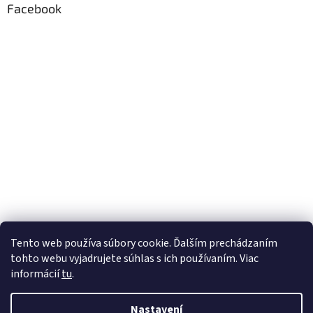
Facebook
Tento web používa súbory cookie. Ďalším prechádzaním
tohto webu vyjadrujete súhlas s ich používaním. Viac
informácií
tu
.
Nastavení