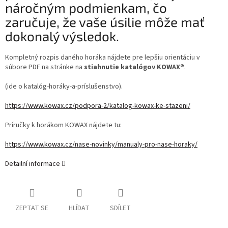
náročným podmienkam, čo
zaručuje, že vaše úsilie môže mať
dokonalý výsledok.
Kompletný rozpis daného horáka nájdete pre lepšiu orientáciu v
súbore PDF na stránke na
stiahnutie katalógov KOWAX®
.
(ide o katalóg-horáky-a-príslušenstvo).
https://www.kowax.cz/podpora-2/katalog-kowax-ke-stazeni/
Príručky k horákom KOWAX nájdete tu:
https://www.kowax.cz/nase-novinky/manualy-pro-nase-horaky/
Detailní informace
ZEPTAT SE
HLÍDAT
SDÍLET