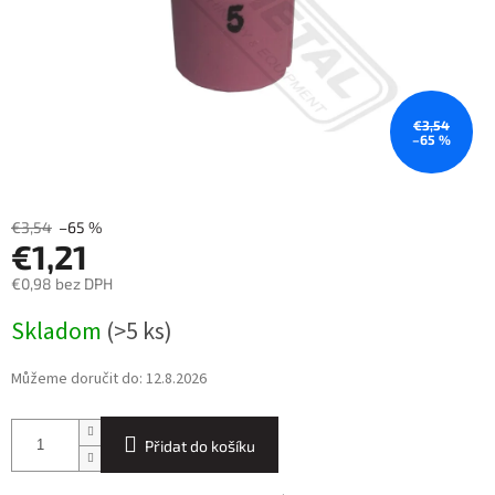
€3,54
–65 %
€3,54
–65 %
€1,21
€0,98 bez DPH
Měrná
Skladom
(>5 ks)
cena:
Můžeme doručit do:
12.8.2026
Přidat do košíku