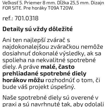
Veľkosť 5. Priemer 8 mm. Dĺžka 25,5 mm. Dizajn
FOR SITE. Pre horáky T09A T20W.
ref.: 701.0318
Detaily sú vždy dôležité
Ani ten najlepší zvárač s
najdokonalejšou zváračkou nemôže
dosiahnuť dokonalé výsledky, ak sa
spolieha na nekvalitné spotrebné
diely. A práve
malé, často
prehliadané spotrebné diely
horákov môžu
rozhodnúť o tom, či
bude váš projekt úspešný.
Naše spotrebné diely sú overené v
praxi a sú navrhnuté tak, aby odolali