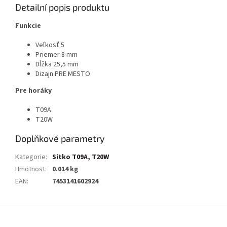
Detailní popis produktu
Funkcie
Veľkosť 5
Priemer 8 mm
Dĺžka 25,5 mm
Dizajn PRE MESTO
Pre horáky
T09A
T20W
Doplňkové parametry
Kategorie
:
Sitko T09A, T20W
Hmotnost
:
0.014 kg
EAN
:
7453141602924
Z
á