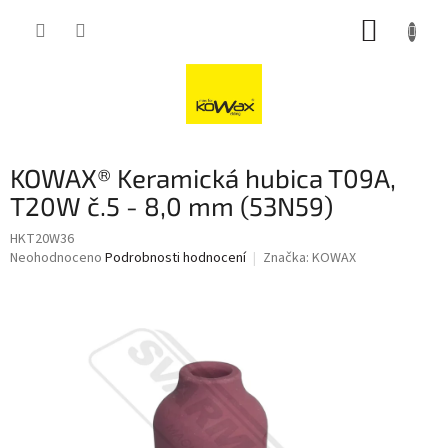
Přejít
NÁKUP
na
obsah
KOŠÍK
KOWAX® Keramická hubica T09A,
T20W č.5 - 8,0 mm (53N59)
HKT20W36
Průměrné
Neohodnoceno
Podrobnosti hodnocení
Značka:
KOWAX
hodnocení
produktu
je
0,0
z
5
hvězdiček.