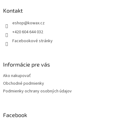
p
a
Kontakt
t
eshop
@
kowax.cz
í
+420 604 644 032
Facebookové stránky
Informácie pre vás
Ako nakupovať
Obchodné podmienky
Podmienky ochrany osobných údajov
Facebook