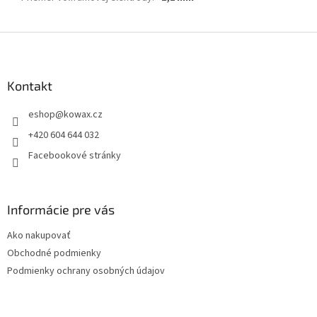
Z
á
p
a
Kontakt
t
eshop
@
kowax.cz
í
+420 604 644 032
Facebookové stránky
Informácie pre vás
Ako nakupovať
Obchodné podmienky
Podmienky ochrany osobných údajov