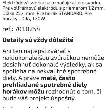
Elektródová svorka sa označuje aj ako svorka.
Pre volfrámovú elektródu s priemerom 1,2 mm.
Dĺžka 25,4 mm. Pre horák STANDARD. Pre
horáky T09A, T20W.
ref.: 701.0254
Detaily sú vždy dôležité
Ani ten najlepší zvárač s
najdokonalejšou zváračkou nemôže
dosiahnuť dokonalé výsledky, ak sa
spolieha na nekvalitné spotrebné
diely. A práve
malé, často
prehliadané spotrebné diely
horákov môžu
rozhodnúť o tom, či
bude váš projekt úspešný.