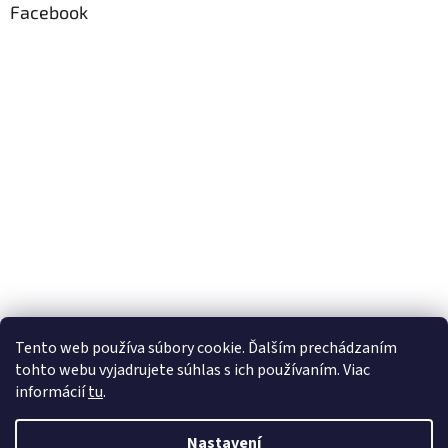
Facebook
Tento web používa súbory cookie. Ďalším prechádzaním
tohto webu vyjadrujete súhlas s ich používaním. Viac
informácií
tu
.
Nastavení