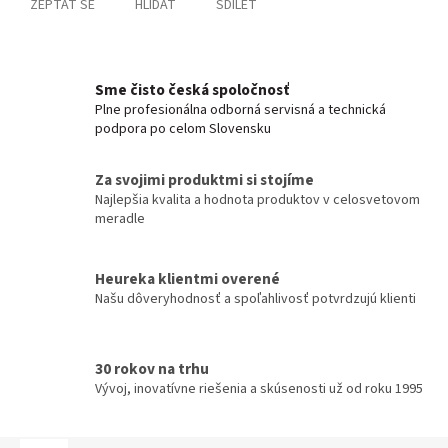
ZEPTAT SE
HLÍDAT
SDÍLET
Sme čisto česká spoločnosť
Plne profesionálna odborná servisná a technická
podpora po celom Slovensku
Za svojimi produktmi si stojíme
Najlepšia kvalita a hodnota produktov v celosvetovom
meradle
Heureka klientmi overené
Našu dôveryhodnosť a spoľahlivosť potvrdzujú klienti
30 rokov na trhu
Vývoj, inovatívne riešenia a skúsenosti už od roku 1995