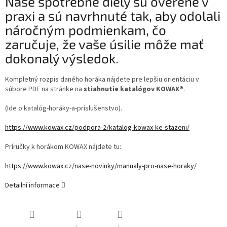
Naše spotrebné diely sú overené v
praxi a sú navrhnuté tak, aby odolali
náročným podmienkam, čo
zaručuje, že vaše úsilie môže mať
dokonalý výsledok.
Kompletný rozpis daného horáka nájdete pre lepšiu orientáciu v
súbore PDF na stránke na
stiahnutie katalógov KOWAX®
.
(Ide o katalóg-horáky-a-príslušenstvo).
https://www.kowax.cz/podpora-2/katalog-kowax-ke-stazeni/
Príručky k horákom KOWAX nájdete tu:
https://www.kowax.cz/nase-novinky/manualy-pro-nase-horaky/
Detailní informace