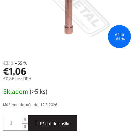
€3,10
–65 %
€3,10
–65 %
€1,06
€0,86 bez DPH
Měrná
Skladom
(>5 ks)
cena:
Můžeme doručit do:
12.8.2026
Přidat do košíku