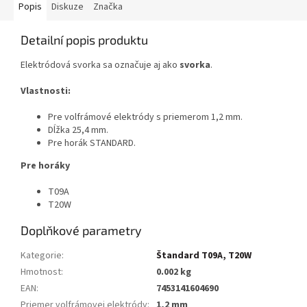
Popis
Diskuze
Značka
Detailní popis produktu
Elektródová svorka sa označuje aj ako
svorka
.
Vlastnosti:
Pre volfrámové elektródy s priemerom 1,2 mm.
Dĺžka 25,4 mm.
Pre horák STANDARD.
Pre horáky
T09A
T20W
Doplňkové parametry
Kategorie
:
Štandard T09A, T20W
Hmotnost
:
0.002 kg
EAN
:
7453141604690
Priemer volfrámovej elektródy
:
1,2 mm