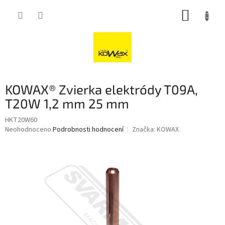
Přejít
NÁKUP
na
obsah
KOŠÍK
KOWAX® Zvierka elektródy T09A,
T20W 1,2 mm 25 mm
HKT20W60
Průměrné
Neohodnoceno
Podrobnosti hodnocení
Značka:
KOWAX
hodnocení
produktu
je
0,0
z
5
hvězdiček.