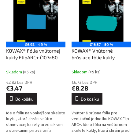
r
ý
o
p
d
i
u
s
k
p
t
r
ů
o
€6,92
–49 %
€16,57
–50 %
d
KOWAX® Fólia vnútornej
KOWAX® Vnútorné
u
kukly FlipARC+ (107×80
brúsiace fólie kukly
k
mm)
FlipARC+/++ (223×129,8
t
mm)
Skladom
(>5 ks)
Skladom
(>5 ks)
ů
€2,82 bez DPH
€6,73 bez DPH
€3,47
€8,28
Do košíku
Do košíku
Ide o fóliu na vonkajšom skelete
Vnútorná brúsna fólia pre
krytu, ktorá chráni vnútro
ventilačnů jednotku KOWAX Flip
stmievacej kazety pred iskrami
ARC+. Ide o fóliu na vnútornom
a striekaním pri zváraní a
skelete kukly, ktorá chráni pred
brúsení.
iskrami, keď je zvárací štít