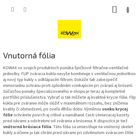
Přejít
NÁKUP
na
obsah
KOŠÍK
Vnutorná fólia
KOWAX vo svojich produktoch ponúka špičkové filtračne-ventilačné
jednotky. FLIP zváracia kukla navyše kombinuje s ventilačnou jednotkou
aj nový typ kukly s odklápacím filtrom. Dokáže tak zabezpečiť
mimoriadnu ochranu proti splodinám vznikajúcim pri zváraní aj brúsení.
Súčasťou ponuky špecializovaného e-shopu je teraz aj kompletné
portfólio príslušenstva. Vybrať si tak môžete aj kvalitné krycie fólie. Flip
kukla pre zváranie môže slúžiť v maximálnom rozsahu, bez zníženia
kvality či obmedzení, po oveľa dlhšiu dobu. Výměnou
vonku krycej
fólie
ochránite povrch aj citlivé a namáhané časti stmievacej kazety
pred iskrami a odstrekmi od zvárania a brúsenia. K dispozícii je tiež
vnútorná brúsiaca fólia
. Táto fólia sa umiestňuje na vnútorný skelet
kukly a účinne ju tak chráni pred iskrami pri zdvihnutom zváracom štíte.