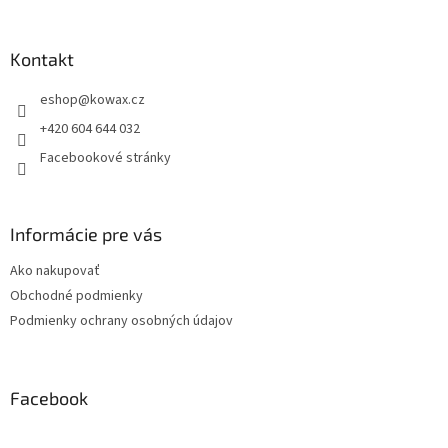
á
p
a
Kontakt
t
eshop
@
kowax.cz
í
+420 604 644 032
Facebookové stránky
Informácie pre vás
Ako nakupovať
Obchodné podmienky
Podmienky ochrany osobných údajov
Facebook