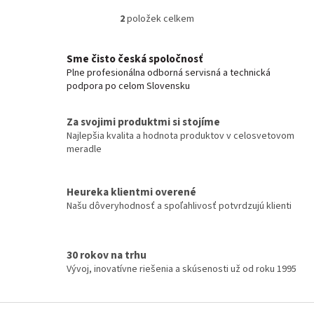
zdvihnutý.
2
položek celkem
O
v
l
Sme čisto česká spoločnosť
á
Plne profesionálna odborná servisná a technická
d
podpora po celom Slovensku
a
c
í
Za svojimi produktmi si stojíme
p
Najlepšia kvalita a hodnota produktov v celosvetovom
r
meradle
v
k
y
Heureka klientmi overené
v
Našu dôveryhodnosť a spoľahlivosť potvrdzujú klienti
ý
p
i
s
30 rokov na trhu
u
Vývoj, inovatívne riešenia a skúsenosti už od roku 1995
Z