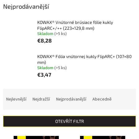
Nejprodávanější
KOWAX® Vnútorné brúsiace fólie kukly
FlipARC+/++ (223×129,8 mm)
Skladom
(>5 ks)
€8,28
KOWAX® Fólia vnútornej kukly FlipARC+ (107×80
mm)
Skladom
(>5 ks)
€3,47
Ř
a
Nejlevnější
Nejdražší
Nejprodávanější
Abecedně
z
e
n
OTEVŘÍT FILTR
í
p
V