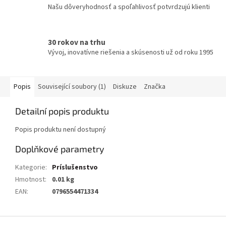
Našu dôveryhodnosť a spoľahlivosť potvrdzujú klienti
30 rokov na trhu
Vývoj, inovatívne riešenia a skúsenosti už od roku 1995
Popis
Související soubory (1)
Diskuze
Značka
Detailní popis produktu
Popis produktu není dostupný
Doplňkové parametry
Kategorie
:
Príslušenstvo
Hmotnost
:
0.01 kg
EAN
:
0796554471334
Z