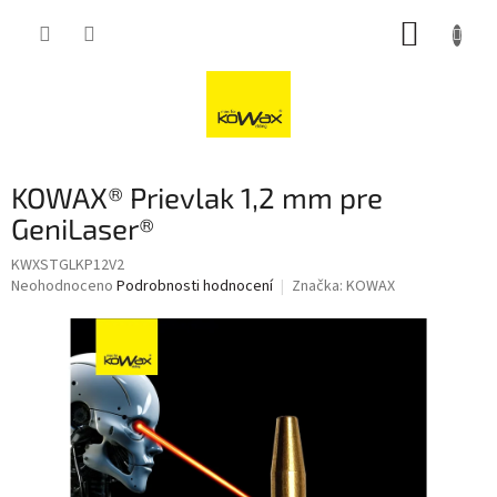
Přejít
NÁKUP
na
obsah
KOŠÍK
KOWAX® Prievlak 1,2 mm pre
GeniLaser®
KWXSTGLKP12V2
Průměrné
Neohodnoceno
Podrobnosti hodnocení
Značka:
KOWAX
hodnocení
produktu
je
0,0
z
5
hvězdiček.