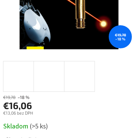
€19,78
–18 %
€19,78
–18 %
€16,06
€13,06 bez DPH
Měrná
Skladom
(>5 ks)
cena: