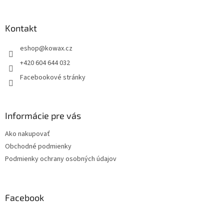
á
p
a
Kontakt
t
eshop
@
kowax.cz
í
+420 604 644 032
Facebookové stránky
Informácie pre vás
Ako nakupovať
Obchodné podmienky
Podmienky ochrany osobných údajov
Facebook