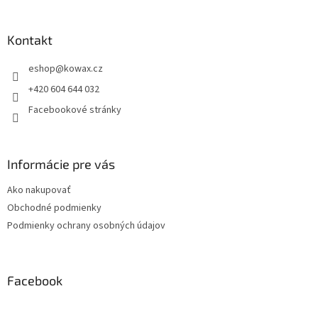
á
p
a
Kontakt
t
eshop
@
kowax.cz
í
+420 604 644 032
Facebookové stránky
Informácie pre vás
Ako nakupovať
Obchodné podmienky
Podmienky ochrany osobných údajov
Facebook