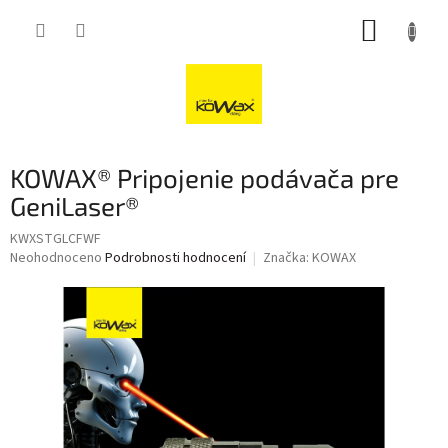
Přejít
NÁKUP
na
obsah
KOŠÍK
KOWAX® Pripojenie podávača pre
GeniLaser®
KWXSTGLCFWF
Průměrné
Neohodnoceno
Podrobnosti hodnocení
Značka:
KOWAX
hodnocení
produktu
je
0,0
z
5
hvězdiček.