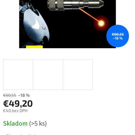
€60,55
–18 %
€60,55
–18 %
€49,20
€40 bez DPH
Měrná
Skladom
(>5 ks)
cena: