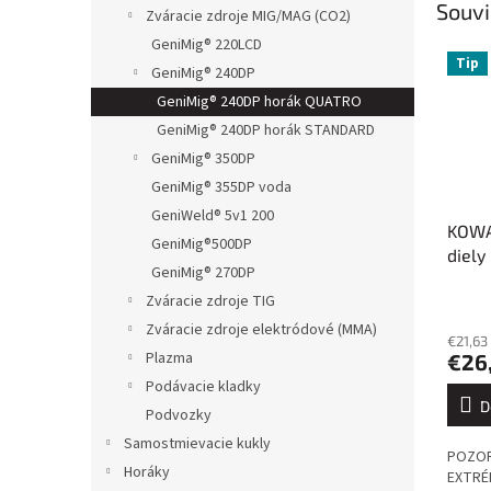
Souvi
Zváracie zdroje MIG/MAG (CO2)
GeniMig® 220LCD
Tip
GeniMig® 240DP
GeniMig® 240DP horák QUATRO
GeniMig® 240DP horák STANDARD
GeniMig® 350DP
GeniMig® 355DP voda
GeniWeld® 5v1 200
KOWA
GeniMig®500DP
diely
GeniMig® 270DP
Zváracie zdroje TIG
Zváracie zdroje elektródové (MMA)
€21,63
Plazma
€26
Podávacie kladky
D
Podvozky
Samostmievacie kukly
POZOR
Horáky
EXTRÉ