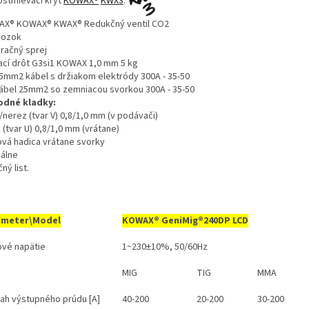
stmievací kryt
KOWAX®
KWX3
.
X® KOWAX® KWAX® Redukčný ventil CO2
vozok
račný sprej
ací drôt G3si1 KOWAX 1,0 mm 5 kg
5mm2 kábel s držiakom elektródy 300A - 35-50
ábel 25mm2 so zemniacou svorkou 300A - 35-50
odné kladky:
/nerez (tvar V) 0,8/1,0 mm (v podávači)
k (tvar U) 0,8/1,0 mm (vrátane)
ová hadica vrátane svorky
álne
ný list.
ameter\Model
KOWAX®
GeniMig®240DP LCD
ové napätie
1~230±10%, 50/60Hz
MIG
TIG
MMA
ah výstupného prúdu [A]
40-200
20-200
30-200