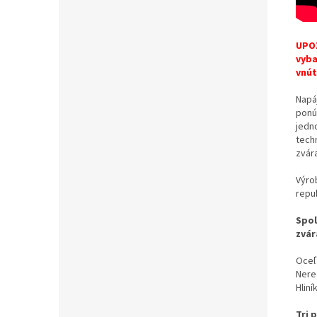
UPOZ
vyba
vnút
Napá
ponú
jedn
tech
zvár
Výro
repub
Spoľ
zvár
Oceľ
Nere
Hliní
Tri 