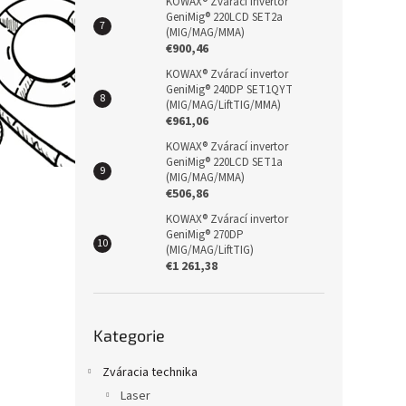
KOWAX® Zvárací invertor
GeniMig® 220LCD SET2a
(MIG/MAG/MMA)
€900,46
KOWAX® Zvárací invertor
GeniMig® 240DP SET1QYT
(MIG/MAG/LiftTIG/MMA)
€961,06
KOWAX® Zvárací invertor
GeniMig® 220LCD SET1a
(MIG/MAG/MMA)
€506,86
KOWAX® Zvárací invertor
GeniMig® 270DP
(MIG/MAG/LiftTIG)
€1 261,38
Přeskočit
Kategorie
kategorie
Zváracia technika
Laser