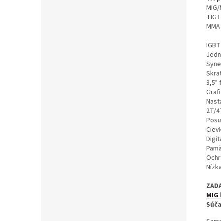
MIG/
TIG L
MMA 
IGBT
Jedn
Syne
Skrat
3,5" 
Grafi
Nasta
2T/4
Posu
Ciev
Digit
Pamä
Ochr
Nízka
ZAD
MIG 
Súča