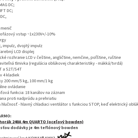
MAG DC;
IFT DC;
DC,
 menič
ofázový vstup ~1x230V+/-10%
rgy
, impulz, dvojitý impulz
farebný LCD displej
cké rozhranie LCD v češtine, angličtine, nemčine, poľštine, ruštine
viteľná tlmivka (regulácia oblúkovej charakteristiky - mäkká/tvrdá)
T a S2T/S4T
v 4 kladiek
ky 200 mm/5 kg, 100 mm/1 kg
álne ovládanie
ťová funkcia: 18 kanálov na záznam
ana proti nadprúdu a prehriatiu
 hlučnosť - hlavný chladiaci ventilátor s funkciou STOP, keď elektrický oblú
ARMO:
horák 240A 4m QUARTO (oceľový bowden)
sťou dodávky je 4m teflónový bowden