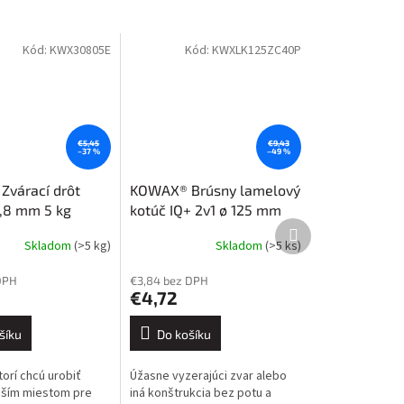
Kód:
KWX30805E
Kód:
KWXLK125ZC40P
€5,45
€9,43
–37 %
–49 %
várací drôt
KOWAX® Brúsny lamelový
0,8 mm 5 kg
kotúč IQ+ 2v1 ø 125 mm
Další
ZC40-keramika
produkt
Skladom
(>5 kg)
Skladom
(>5 ks)
DPH
€3,84 bez DPH
€4,72
šíku
Do košíku
torí chcú urobiť
Úžasne vyzerajúci zvar alebo
pším miestom pre
iná konštrukcia bez potu a