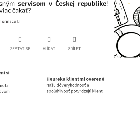
esným
servisom v Českej republike
!
viac čakať?
informace
ZEPTAT SE
HLÍDAT
SDÍLET
mi si
Heureka klientmi overené
Našu dôveryhodnosť a
dnota
spoľahlivosť potvrdzujú klienti
tovom