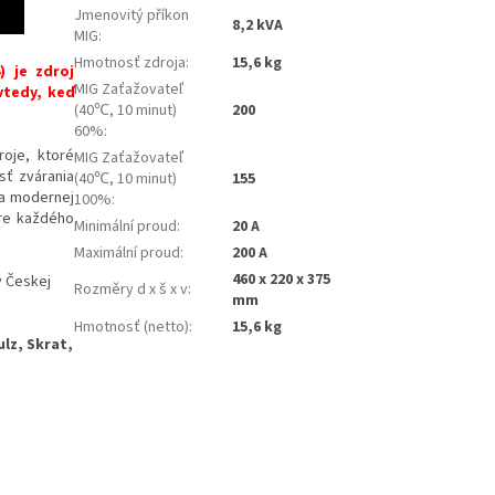
Jmenovitý příkon
8,2 kVA
MIG
:
Hmotnosť zdroja
:
15,6 kg
) je zdroj
MIG Zaťažovateľ
vtedy, keď
(40℃, 10 minut)
200
60%
:
oje, ktoré
MIG Zaťažovateľ
sť zvárania
(40℃, 10 minut)
155
a modernej
100%
:
pre každého
Minimální proud
:
20 A
Maximální proud
:
200 A
460 x 220 x 375
v Českej
Rozměry d x š x v
:
mm
Hmotnosť (netto)
:
15,6 kg
ulz, Skrat,