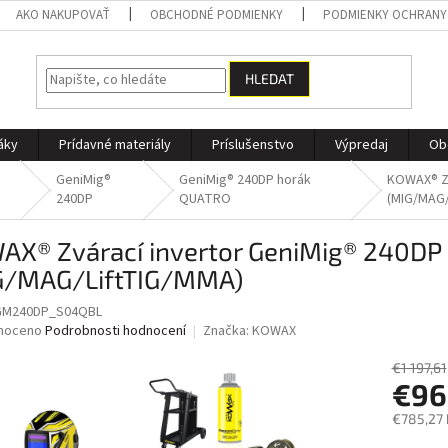
AKO NAKUPOVAŤ
OBCHODNÉ PODMIENKY
PODMIENKY OCHRANY
HLEDAT
áky
Prídavné materiály
Príslušenstvo
Výpredaj
Ob
GeniMig®
GeniMig® 240DP horák
KOWAX® Zv
240DP
QUATRO
(MIG/MAG/
AX® Zvárací invertor GeniMig® 240DP
G/MAG/LiftTIG/MMA)
M240DP_S04QBL
né
noceno
Podrobnosti hodnocení
Značka:
KOWAX
ní
u
€1 197,61
€96
€785,27
Měrná