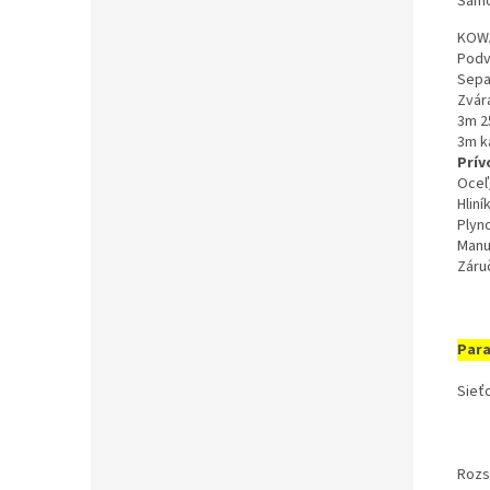
Samo
KOWA
Pod
Sepa
Zvár
3m 2
3m k
Prív
Oceľ
Hliní
Plyn
Manu
Záruč
Par
Sieť
Rozs