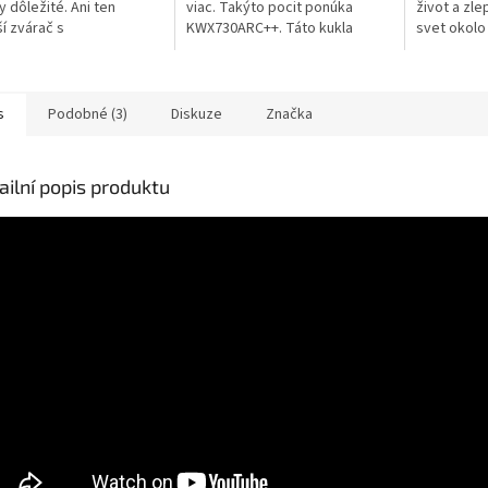
y dôležité. Ani ten
viac. Takýto pocit ponúka
život a zl
ší zvárač s
KWX730ARC++. Táto kukla
svet okolo
onalejšou zváracou
poskytuje najlepšiu optiku
produktivi
vou nemôže dosiahnuť
1/1/1/1 podľa normy EN379 s
zváracieho
lé výsledky, ak sa...
najnižším...
úroveň a zá
s
Podobné (3)
Diskuze
Značka
ailní popis produktu