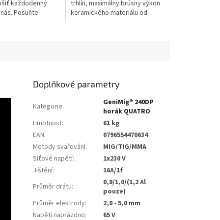
epšiť každodenný
trhlín, maximálny brúsny výkon
 nás. Posuňte
keramického materiálu od
tu vlastného
nemeckej spoločnosti VSM a
 procesu na novú
neuveriteľná odolnosť, to je
roveň...
kotúč...
Doplňkové parametry
GeniMig® 240DP
Kategorie
:
horák QUATRO
Hmotnost
:
61 kg
EAN
:
0796554470634
Metody svařování
:
MIG/TIG/MMA
Síťové napětí
:
1x230 V
Jištění
:
16A/1f
0,8/1,0/(1,2 Al
Průměr drátu
:
pouze)
Průměr elektrody
:
2,0 - 5,0 mm
Napětí naprázdno
:
65 V