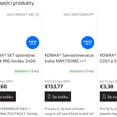
sející produkty
Kód:
HKMSET240_01
Kód:
KWX730ARCPP
€40,93
€187,53
–35 %
–18 %
X® SET spotrebné
KOWAX® Samostmievacia
KOWAX® Z
 k MIG horáku 240A
kukla KWX730ARC++®
G3Si1 ø 
(1/1/1/1)
Skladom
(>5 ks)
Skladom
(>5 ks)
 bez DPH
€125,02 bez DPH
€2,75 bez 
,60
€153,77
€3,38
o košíku
Do košíku
Do ko
 KERAMICKÉ DIELY =
Pre pocit, že pre ochranu
Pre tých, k
MNA ŽIVOTNOST. Detaily
svojich očí nemôžete urobiť nič
planétu le