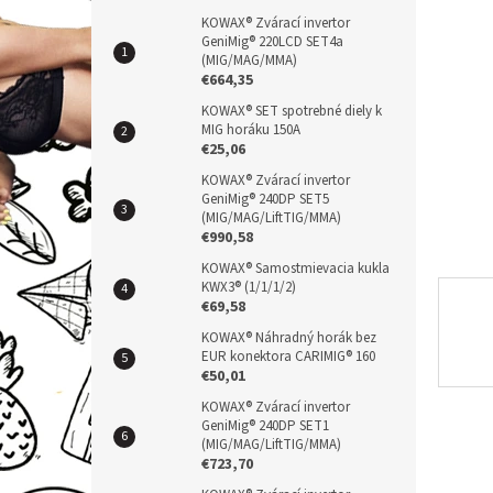
a
hvězdič
n
KOWAX® Zvárací invertor
GeniMig® 220LCD SET4a
e
(MIG/MAG/MMA)
l
€664,35
KOWAX® SET spotrebné diely k
MIG horáku 150A
€25,06
KOWAX® Zvárací invertor
GeniMig® 240DP SET5
(MIG/MAG/LiftTIG/MMA)
€990,58
KOWAX® Samostmievacia kukla
KWX3® (1/1/1/2)
€69,58
KOWAX® Náhradný horák bez
EUR konektora CARIMIG® 160
€50,01
KOWAX® Zvárací invertor
GeniMig® 240DP SET1
(MIG/MAG/LiftTIG/MMA)
€723,70