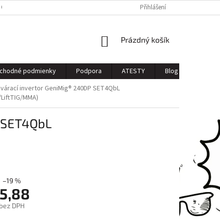
 OSOBNÝCH ÚDAJOV
Přihlášení
NÁKUPNÍ
Prázdný košík
KOŠÍK
chodné podmienky
Podpora
ATESTY
Blog
Kontak
árací invertor GeniMig® 240DP SET4QbL
LiftTIG/MMA)
 SET4QbL
–19 %
5,88
 bez DPH