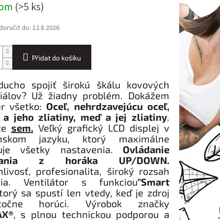
dom
(>5 ks)
oručit do:
12.8.2026
Přidat do košíku
ducho spojiť širokú škálu kovových
iálov? Už žiadny problém. Dokážem
r všetko:
Oceľ, nehrdzavejúcu oceľ,
k a jeho zliatiny, meď a jej zliatiny
.
ite
sem.
Veľký grafický LCD displej v
enskom jazyku, ktorý maximálne
čuje všetky nastavenia.
Ovládanie
ájania z horáka UP/DOWN.
livosť, profesionalita, široký rozsah
tia. Ventilátor s funkciou
"Smart
torý sa spustí len vtedy, keď je zdroj
atočne horúci. Výrobok značky
X®
, s plnou technickou podporou a