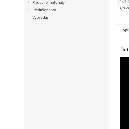
sú vžd
Prídavné materiály
najlep
Príslušenstvo
najdok
Výpredaj
súpra
dokona
Popi
Det