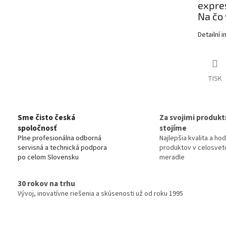
expr
Na čo 
Detailní 
TISK
Sme čisto česká
Za svojimi produkt
spoločnosť
stojíme
Plne profesionálna odborná
Najlepšia kvalita a ho
servisná a technická podpora
produktov v celosve
po celom Slovensku
meradle
30 rokov na trhu
Vývoj, inovatívne riešenia a skúsenosti už od roku 1995