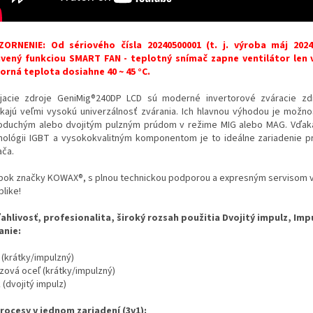
ORNENIE: Od sériového čísla 20240500001 (t. j. výroba máj 2024
vený funkciou SMART FAN - teplotný snímač zapne ventilátor len 
orná teplota dosiahne 40 ~ 45 °C.
jacie zdroje GeniMig®240DP LCD sú moderné invertorové zváracie zdr
kajú veľmi vysokú univerzálnosť zvárania. Ich hlavnou výhodou je možno
oduchým alebo dvojitým pulzným prúdom v režime MIG alebo MAG. Vďak
nológii IGBT a vysokokvalitným komponentom je to ideálne zariadenie 
ača.
bok značky KOWAX®, s plnou technickou podporou a expresným servisom 
like!
ahlivosť, profesionalita, široký rozsah použitia Dvojitý impulz, Imp
anie:
 (krátky/impulzný)
zová oceľ (krátky/impulzný)
k (dvojitý impulz)
procesy v jednom zariadení (3v1):