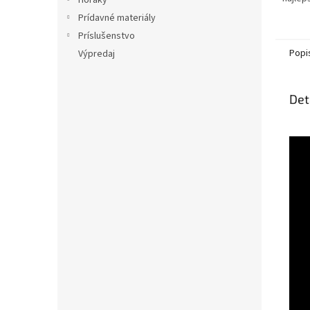
Horáky
najdok
Prídavné materiály
súpra
Príslušenstvo
dokona
Popi
Výpredaj
Det