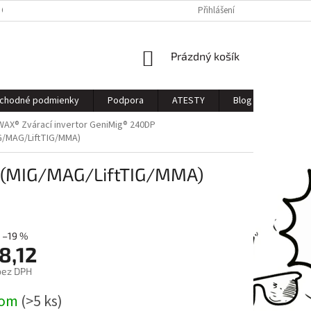
 OSOBNÝCH ÚDAJOV
Přihlášení
NÁKUPNÍ
Prázdný košík
KOŠÍK
chodné podmienky
Podpora
ATESTY
Blog
Kontak
AX® Zvárací invertor GeniMig® 240DP
G/MAG/LiftTIG/MMA)
P (MIG/MAG/LiftTIG/MMA)
–19 %
8,12
bez DPH
dom
(>5 ks)