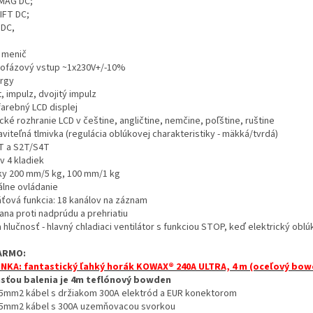
MAG DC;
IFT DC;
DC,
 menič
ofázový vstup ~1x230V+/-10%
rgy
, impulz, dvojitý impulz
farebný LCD displej
cké rozhranie LCD v češtine, angličtine, nemčine, poľštine, ruštine
viteľná tlmivka (regulácia oblúkovej charakteristiky - mäkká/tvrdá)
T a S2T/S4T
v 4 kladiek
ky 200 mm/5 kg, 100 mm/1 kg
álne ovládanie
ťová funkcia: 18 kanálov na záznam
ana proti nadprúdu a prehriatiu
 hlučnosť - hlavný chladiaci ventilátor s funkciou STOP, keď elektrický oblú
ARMO:
NKA: fantastický ľahký horák KOWAX® 240A ULTRA, 4 m (oceľový bow
sťou balenia je 4m teflónový bowden
5mm2 kábel s držiakom 300A elektród a EUR konektorom
5mm2 kábel s 300A uzemňovacou svorkou