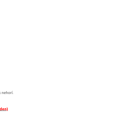
k nehorí.
den)