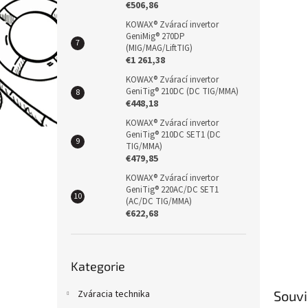
€506,86
KOWAX® Zvárací invertor
GeniMig® 270DP
(MIG/MAG/LiftTIG)
€1 261,38
KOWAX® Zvárací invertor
GeniTig® 210DC (DC TIG/MMA)
€448,18
KOWAX® Zvárací invertor
GeniTig® 210DC SET1 (DC
TIG/MMA)
€479,85
KOWAX® Zvárací invertor
GeniTig® 220AC/DC SET1
(AC/DC TIG/MMA)
€622,68
Přeskočit
Kategorie
kategorie
Souvi
Zváracia technika