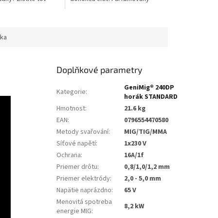
kom blogu.
zvárací sprej KOWAX® je preto
ideálnym pomocníkom. Tento...
ka
Doplňkové parametry
GeniMig® 240DP
Kategorie
:
horák STANDARD
Hmotnost
:
21.6 kg
EAN
:
0796554470580
Metody svařování
:
MIG/TIG/MMA
Síťové napětí
:
1x230 V
Ochrana
:
16A/1f
Priemer drôtu
:
0,8/1,0/1,2 mm
Priemer elektródy
:
2,0 - 5,0 mm
Napätie naprázdno
:
65 V
Menovitá spotreba
8,2 kW
energie MIG
: