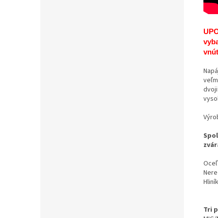
UPO
vyb
vnút
Napá
veľm
dvoj
vyso
Výro
Spoľ
zvár
Oceľ
Nere
Hliní
Tri 