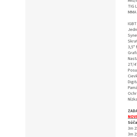
MIG/
TIG L
MMA 
IGBT
Jedn
Syne
Skrat
3,5" 
Grafi
Nasta
2T/4
Posu
Ciev
Digit
Pamä
Ochr
Nízka
ZAD
NOVI
Súča
3m 2
3m 2