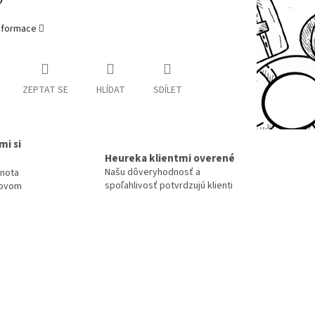
?
informace
ZEPTAT SE
HLÍDAT
SDÍLET
mi si
Heureka klientmi overené
Našu dôveryhodnosť a
dnota
spoľahlivosť potvrdzujú klienti
tovom