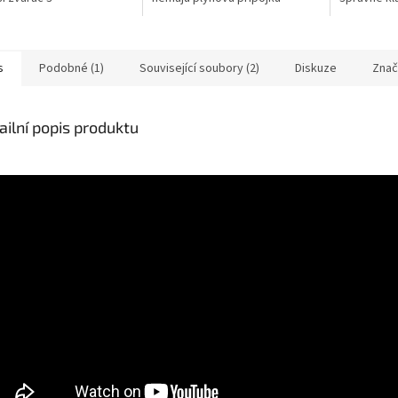
onalejšou zváracou
(MIG/MMA), s rýchlospojkou
našom krát
vou nemôže dosiahnuť
(bajonet) 35-50. Regulačný
lé výsledky, ak sa...
ventil na...
s
Podobné (1)
Související soubory (2)
Diskuze
Znač
ailní popis produktu