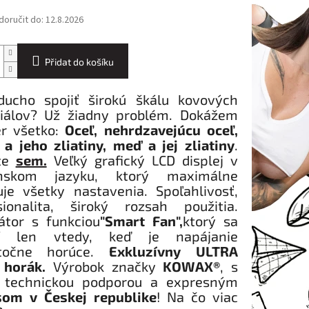
oručit do:
12.8.2026
Přidat do košíku
ducho spojiť širokú škálu kovových
iálov? Už žiadny problém. Dokážem
r všetko:
Oceľ, nehrdzavejúcu oceľ,
k a jeho zliatiny, meď a jej zliatiny
.
ite
sem.
Veľký grafický LCD displej v
enskom jazyku, ktorý maximálne
uje všetky nastavenia. Spoľahlivosť,
sionalita, široký rozsah použitia.
látor s funkciou
"Smart Fan",
ktorý sa
tí len vtedy, keď je napájanie
atočne horúce.
Exkluzívny ULTRA
 horák.
Výrobok značky
KOWAX®
, s
 technickou podporou a expresným
som v Českej republike
! Na čo viac