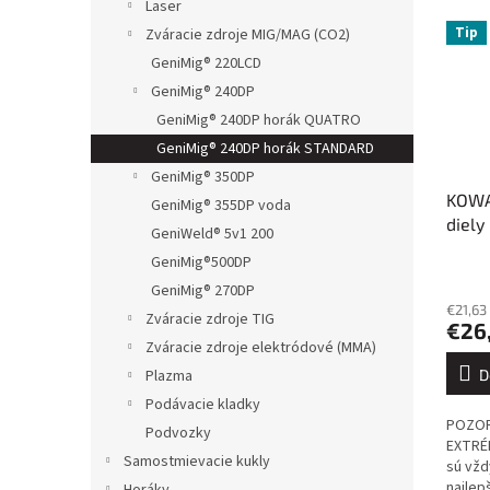
Laser
Tip
Zváracie zdroje MIG/MAG (CO2)
GeniMig® 220LCD
GeniMig® 240DP
GeniMig® 240DP horák QUATRO
GeniMig® 240DP horák STANDARD
GeniMig® 350DP
KOWA
GeniMig® 355DP voda
diely
GeniWeld® 5v1 200
GeniMig®500DP
GeniMig® 270DP
€21,63
Zváracie zdroje TIG
€26
Zváracie zdroje elektródové (MMA)
D
Plazma
Podávacie kladky
POZOR
Podvozky
EXTRÉ
Samostmievacie kukly
sú vžd
najlep