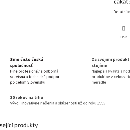
čakať
Detailní 
TISK
Sme čisto česká
Za svojimi produkt
spoločnosť
stojíme
Plne profesionálna odborná
Najlepšia kvalita a ho
servisná a technická podpora
produktov v celosve
po celom Slovensku
meradle
30 rokov na trhu
Vývoj, inovatívne riešenia a skúsenosti už od roku 1995
sející produkty