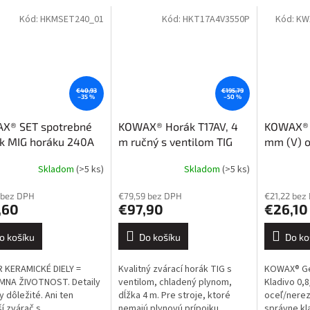
Kód:
HKMSET240_01
Kód:
HKT17A4V3550P
Kód:
KW
€40,93
€195,79
–35 %
–50 %
X® SET spotrebné
KOWAX® Horák T17AV, 4
KOWAX® K
 k MIG horáku 240A
m ručný s ventilom TIG
mm (V) o
(35-50)
GeniMig
Skladom
(>5 ks)
Skladom
(>5 ks)
 bez DPH
€79,59 bez DPH
€21,22 bez
,60
€97,90
€26,10
o košíku
Do košíku
Do ko
 KERAMICKÉ DIELY =
Kvalitný zvárací horák TIG s
KOWAX® Ge
MNA ŽIVOTNOST. Detaily
ventilom, chladený plynom,
Kladivo 0,
y dôležité. Ani ten
dĺžka 4 m. Pre stroje, ktoré
oceľ/nerez
ší zvárač s
nemajú plynovú prípojku
správne kla