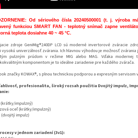
ZORNENIE: Od sériového čísla 20240500001 (t. j. výroba máj
avený funkciou SMART FAN - teplotný snímač zapne ventiláto
orná teplota dosiahne
40 ~ 45 °C
.
jacie zdroje GeniMig®240DP LCD sú moderné invertorové zváracie zdro
i vysokú univerzálnosť zvárania. Ich hlavnou výhodou je možnosť zvárani
itým pulzným prúdom v režime MIG alebo MAG. Vďaka modernej te
kokvalitným komponentom je to ideálne zariadenie pre každého zvárača.
bok značky KOWAX®, s plnou technickou podporou a expresným servisom v 
ahlivosť, profesionalita, široký rozsah použitia Dvojitý impulz, Imp
anie:
 (krátky/impulzný)
zová oceľ (krátky/impulzný)
k (dvojitý impulz)
procesy v jednom zariadení (3v1):