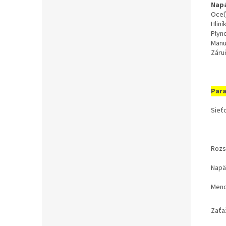
Napá
Oceľ
Hliní
Plyn
Manu
Záruč
Par
Sieť
Rozs
Napä
Meno
Zaťaž