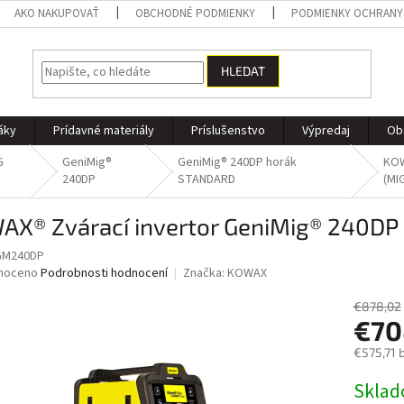
AKO NAKUPOVAŤ
OBCHODNÉ PODMIENKY
PODMIENKY OCHRANY
HLEDAT
áky
Prídavné materiály
Príslušenstvo
Výpredaj
Ob
G
GeniMig®
GeniMig® 240DP horák
KOW
240DP
STANDARD
(MI
AX® Zvárací invertor GeniMig® 240D
M240DP
né
noceno
Podrobnosti hodnocení
Značka:
KOWAX
ní
u
€878,02
€70
€575,71 
Měrná
Skla
ek.
cena: