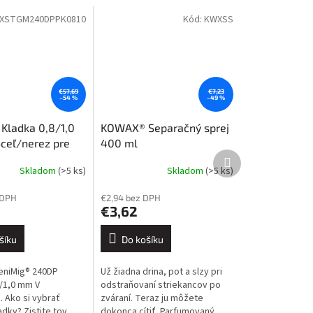
XSTGM240DPPK0810
Kód:
KWXSS
€57,69
€7,23
–54 %
–49 %
ladka 0,8/1,0
KOWAX® Separačný sprej
ceľ/nerez pre
400 ml
Další
® 240DP LCD
produkt
Skladom
(>5 ks)
Skladom
(>5 ks)
 DPH
€2,94 bez DPH
€3,62
šíku
Do košíku
niMig® 240DP
Už žiadna drina, pot a slzy pri
8/1,0 mm V
odstraňovaní striekancov po
. Ako si vybrať
zváraní. Teraz ju môžete
dky? Zistite tov
dokonca cítiť. Parfumovaný