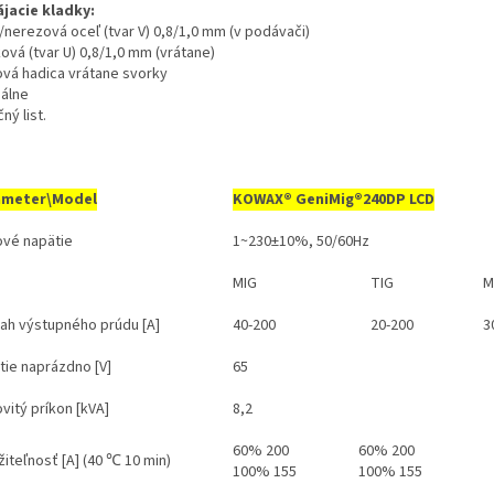
jacie kladky:
/nerezová oceľ (tvar V) 0,8/1,0 mm (v podávači)
ková (tvar U) 0,8/1,0 mm (vrátane)
ová hadica vrátane svorky
álne
ný list.
ameter\Model
KOWAX®
GeniMig®240DP LCD
ové napätie
1~230±10%, 50/60Hz
MIG
TIG
M
ah výstupného prúdu [A]
40-200
20-200
3
tie naprázdno [V]
65
vitý príkon [kVA]
8,2
60% 200
60% 200
iteľnosť [A] (40 ℃ 10 min)
100% 155
100% 155