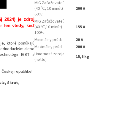
MIG Zaťažovateľ
(40 ℃, 10 minút)
200 A
60%
:
 2024) je zdroj
MIG Zaťažovateľ
r len vtedy, keď
(40 ℃,10 minút)
155 A
100%
:
Minimálny prúd
:
20 A
je, ktoré ponúkajú
Maximálny prúd
:
200 A
a jednoduchým alebo
Hmotnosť zdroja
chnológii IGBT a
15,6 kg
(netto)
:
Českej republike!
ulz, Skrat,