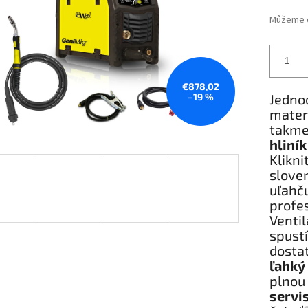
Můžeme d
€878,02
–19 %
Jedno
mater
takme
hliní
Klikn
slov
uľahč
profe
Venti
spus
dost
ľahký
plnou
servi