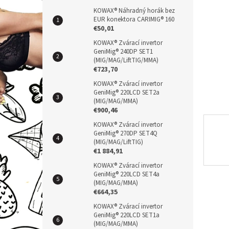
a
n
KOWAX® Náhradný horák bez
EUR konektora CARIMIG® 160
e
€50,01
l
KOWAX® Zvárací invertor
GeniMig® 240DP SET1
(MIG/MAG/LiftTIG/MMA)
€723,70
KOWAX® Zvárací invertor
GeniMig® 220LCD SET2a
(MIG/MAG/MMA)
€900,46
KOWAX® Zvárací invertor
GeniMig® 270DP SET4Q
(MIG/MAG/LiftTIG)
€1 884,91
KOWAX® Zvárací invertor
GeniMig® 220LCD SET4a
(MIG/MAG/MMA)
€664,35
KOWAX® Zvárací invertor
GeniMig® 220LCD SET1a
(MIG/MAG/MMA)