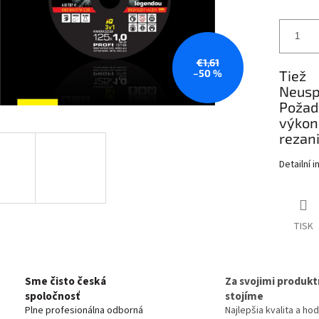
€1,61
–50 %
Tiež
Neusp
Požad
výkon
rezan
Detailní 
TISK
Sme čisto česká
Za svojimi produkt
spoločnosť
stojíme
Plne profesionálna odborná
Najlepšia kvalita a ho