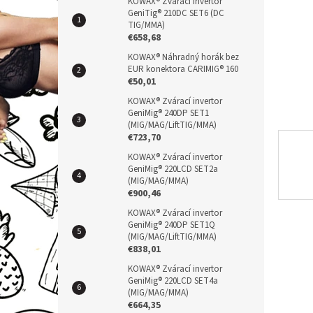
n
KOWAX® Zvárací invertor
GeniTig® 210DC SET6 (DC
e
TIG/MMA)
l
€658,68
KOWAX® Náhradný horák bez
EUR konektora CARIMIG® 160
€50,01
KOWAX® Zvárací invertor
GeniMig® 240DP SET1
(MIG/MAG/LiftTIG/MMA)
€723,70
KOWAX® Zvárací invertor
GeniMig® 220LCD SET2a
(MIG/MAG/MMA)
€900,46
KOWAX® Zvárací invertor
GeniMig® 240DP SET1Q
(MIG/MAG/LiftTIG/MMA)
€838,01
KOWAX® Zvárací invertor
GeniMig® 220LCD SET4a
(MIG/MAG/MMA)
€664,35