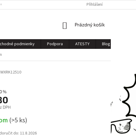
 OSOBNÝCH ÚDAJOV
Přihlášení
NÁKUPNÍ
Prázdný košík
KOŠÍK
chodné podmienky
Podpora
ATESTY
Blog
Kontak
m
KWXRK12510
0 %
80
z DPH
dom
(>5 ks)
oručit do:
11.8.2026