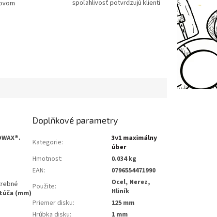
spoľahlivosť potvrdzujú klienti
tovom
Doplňkové parametry
KOWAX®.
3v1 maximálny
Kategorie
:
úber
Hmotnost
:
0.034 kg
EAN
:
0796554471990
Ocel, Nerez,
otrebné
Použite
:
Hliník
otúča (mm)
Priemer disku
:
125 mm
Hrúbka disku
:
1 mm