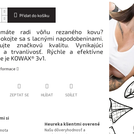
Přidat do košíku
 máte radi vôňu rezaného kovu?
okojte sa s lacnými napodobeninami.
ujte značkovú kvalitu. Vynikajúci
 a trvanlivosť. Rýchle a efektívne
ie je KOWAX® 3v1.
informace
ZEPTAT SE
HLÍDAT
SDÍLET
mi si
Heureka klientmi overené
Našu dôveryhodnosť a
dnota