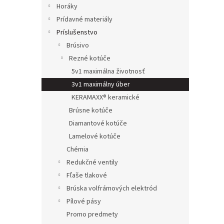
Horáky
Prídavné materiály
Príslušenstvo
Brúsivo
Rezné kotúče
5v1 maximálna životnosť
3v1 maximálny úber
KERAMAXX® keramické
Brúsne kotúče
Diamantové kotúče
Lamelové kotúče
Chémia
Redukčné ventily
Fľaše tlakové
Brúska volfrámových elektród
Pílové pásy
Promo predmety