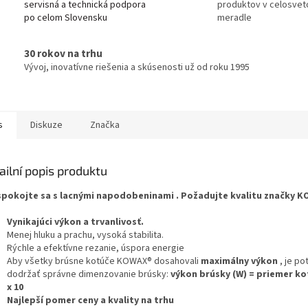
servisná a technická podpora
produktov v celosve
po celom Slovensku
meradle
30 rokov na trhu
Vývoj, inovatívne riešenia a skúsenosti už od roku 1995
s
Diskuze
Značka
ailní popis produktu
pokojte sa s lacnými napodobeninami
. Požadujte kvalitu značky 
Vynikajúci výkon a trvanlivosť.
Menej hluku a prachu, vysoká stabilita.
Rýchle a efektívne rezanie, úspora energie
Aby všetky brúsne kotúče KOWAX® dosahovali
maximálny výkon
, je p
dodržať správne dimenzovanie brúsky:
výkon brúsky (W) = priemer k
x 10
Najlepší pomer ceny a kvality na trhu