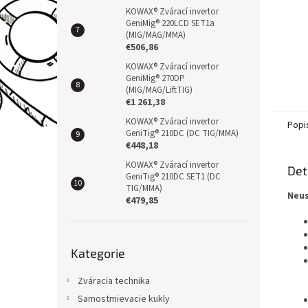
KOWAX® Zvárací invertor
GeniMig® 220LCD SET1a
(MIG/MAG/MMA)
€506,86
KOWAX® Zvárací invertor
GeniMig® 270DP
(MIG/MAG/LiftTIG)
€1 261,38
KOWAX® Zvárací invertor
Popi
GeniTig® 210DC (DC TIG/MMA)
€448,18
KOWAX® Zvárací invertor
Det
GeniTig® 210DC SET1 (DC
TIG/MMA)
Neus
€479,85
Přeskočit
Kategorie
kategorie
Zváracia technika
Samostmievacie kukly