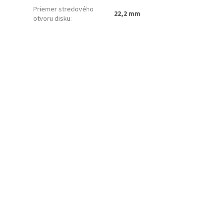
Priemer stredového
22,2 mm
otvoru disku
: