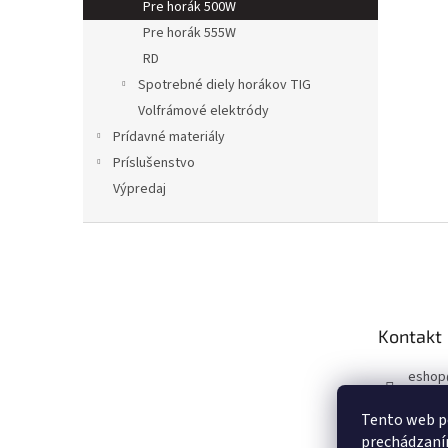
Pre horák 500W
Pre horák 555W
RD
Spotrebné diely horákov TIG
Volfrámové elektródy
Prídavné materiály
Príslušenstvo
Výpredaj
Z
á
p
a
t
Kontakt
í
eshop
+420 6
Tento web po
Faceb
prechádzaním