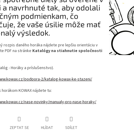
i a navrhnuté tak, aby odolali
čným podmienkam, čo
čuje, že vaše úsilie môže mať
nalý výsledok.
 rozpis daného horáka nájdete pre lepšiu orientáciu v
e PDF na stránke
Katalógy na stiahnutie spoločnosti
.
talóg - Horáky a príslušenstvo).
www.kowax.cz/podpora-2/katalog-kowax-ke-stazeni/
 k horákom KOWAX nájdete tu:
www.kowax.cz/nase-novinky/manualy-pro-nase-horaky/
ZEPTAT SE
HLÍDAT
SDÍLET