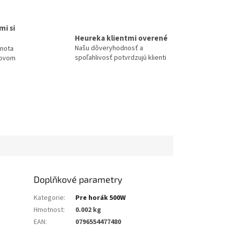
mi si
Heureka klientmi overené
Našu dôveryhodnosť a
dnota
spoľahlivosť potvrdzujú klienti
tovom
Doplňkové parametry
Kategorie
:
Pre horák 500W
Hmotnost
:
0.002 kg
EAN
:
0796554477480