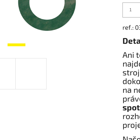
ref.: 
Deta
Ani 
najd
stro
doko
na n
prá
spot
rozh
proj
Naše