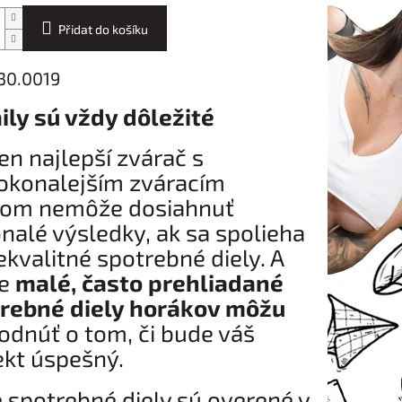
Přidat do košíku
030.0019
ily sú vždy dôležité
ten najlepší zvárač s
okonalejším zváracím
jom nemôže dosiahnuť
nalé výsledky, ak sa spolieha
ekvalitné spotrebné diely. A
ve
malé, často prehliadané
rebné diely horákov môžu
odnúť o tom, či bude váš
ekt úspešný.
 spotrebné diely sú overené v