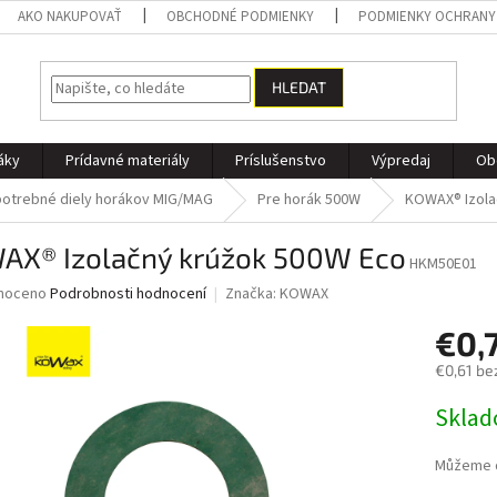
AKO NAKUPOVAŤ
OBCHODNÉ PODMIENKY
PODMIENKY OCHRANY
HLEDAT
áky
Prídavné materiály
Príslušenstvo
Výpredaj
Ob
otrebné diely horákov MIG/MAG
Pre horák 500W
KOWAX® Izola
AX® Izolačný krúžok 500W Eco
HKM50E01
né
noceno
Podrobnosti hodnocení
Značka:
KOWAX
ní
€0,
u
€0,61 be
Měrná
Skla
cena:
ek.
Můžeme d