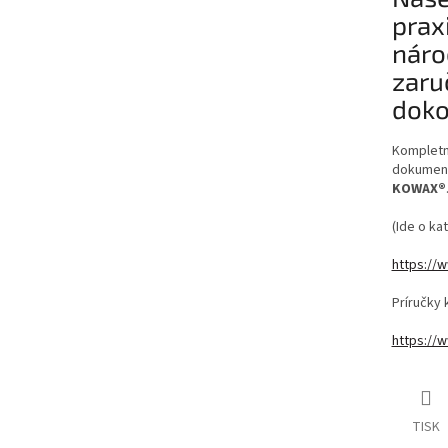
prax
náro
zaru
doko
Kompletný
dokument
KOWAX®
(Ide o ka
https://
Príručky
https://
TISK