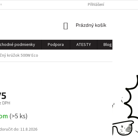
 OSOBNÝCH ÚDAJOV
Přihlášení
NÁKUPNÍ
Prázdný košík
KOŠÍK
chodné podmienky
Podpora
ATESTY
Blog
Kontak
čný krúžok 500W Eco
75
z DPH
dom
(>5 ks)
oručit do:
11.8.2026