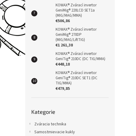
KOWAX® Zvárací invertor
GeniMig® 220LCD SET1a
(MIG/MAG/MMA)
€506,86
KOWAX® Zvárací invertor
GeniMig® 270DP
(MIG/MAG/LiftTIG)
€1 261,38
KOWAX® Zvárací invertor
GeniTig® 210DC (DC TIG/MMA)
€448,18
KOWAX® Zvárací invertor
GeniTig® 210DC SET1 (DC
TIG/MMA)
€479,85
Přeskočit
Kategorie
kategorie
Zváracia technika
Samostmievacie kukly