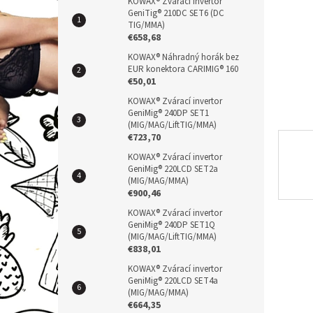
n
KOWAX® Zvárací invertor
GeniTig® 210DC SET6 (DC
e
TIG/MMA)
l
€658,68
KOWAX® Náhradný horák bez
EUR konektora CARIMIG® 160
€50,01
KOWAX® Zvárací invertor
GeniMig® 240DP SET1
(MIG/MAG/LiftTIG/MMA)
€723,70
KOWAX® Zvárací invertor
GeniMig® 220LCD SET2a
(MIG/MAG/MMA)
€900,46
KOWAX® Zvárací invertor
GeniMig® 240DP SET1Q
(MIG/MAG/LiftTIG/MMA)
€838,01
KOWAX® Zvárací invertor
GeniMig® 220LCD SET4a
(MIG/MAG/MMA)
€664,35