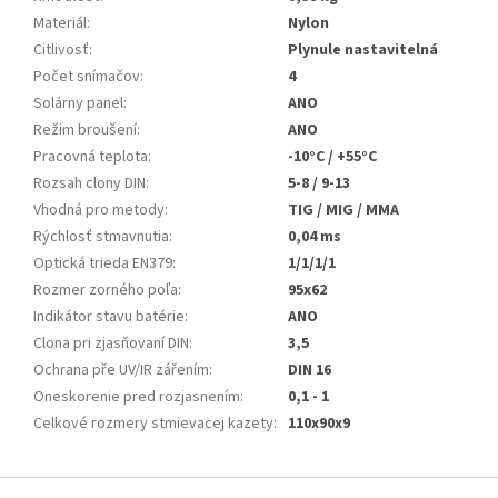
Materiál
:
Nylon
Citlivosť
:
Plynule nastavitelná
Počet snímačov
:
4
Solárny panel
:
ANO
Režim broušení
:
ANO
Pracovná teplota
:
-10°C / +55°C
Rozsah clony DIN
:
5-8 / 9-13
Vhodná pro metody
:
TIG / MIG / MMA
Rýchlosť stmavnutia
:
0,04 ms
Optická trieda EN379
:
1/1/1/1
Rozmer zorného poľa
:
95x62
Indikátor stavu batérie
:
ANO
Clona pri zjasňovaní DIN
:
3,5
Ochrana pře UV/IR zářením
:
DIN 16
Oneskorenie pred rozjasnením
:
0,1 - 1
Celkové rozmery stmievacej kazety
:
110x90x9
Z