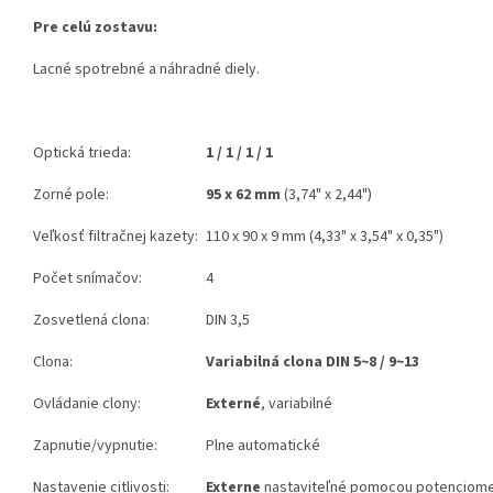
Pre celú zostavu:
Lacné spotrebné a náhradné diely.
Optická trieda:
1 / 1 / 1 / 1
Zorné pole:
95 x 62 mm
(3,74" x 2,44")
Veľkosť filtračnej kazety:
110 x 90 x 9 mm (4,33" x 3,54" x 0,35")
Počet snímačov:
4
Zosvetlená clona:
DIN 3,5
Clona:
Variabilná clona DIN 5~8 / 9~13
Ovládanie clony:
Externé
, variabilné
Zapnutie/vypnutie:
Plne automatické
Nastavenie citlivosti:
Externe
nastaviteľné pomocou potenciome