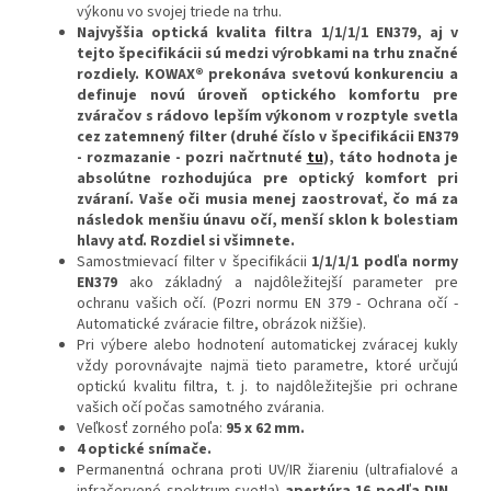
výkonu vo svojej triede na trhu.
Najvyššia optická kvalita filtra 1/1/1/1 EN379, aj v
tejto špecifikácii sú medzi výrobkami na trhu značné
rozdiely. KOWAX® prekonáva svetovú
konkurenciu a
definuje novú úroveň optického komfortu pre
zváračov s rádovo lepším výkonom v rozptyle svetla
cez zatemnený filter (druhé číslo v špecifikácii EN379
- rozmazanie - pozri načrtnuté
tu
), táto hodnota je
absolútne rozhodujúca pre optický komfort pri
zváraní. Vaše oči musia menej zaostrovať, čo má za
následok menšiu únavu očí, menší sklon k bolestiam
hlavy atď. Rozdiel si všimnete.
Samostmievací filter v špecifikácii
1/1/1/1 podľa normy
EN379
ako základný a najdôležitejší parameter pre
ochranu vašich očí. (Pozri normu EN 379 - Ochrana očí -
Automatické zváracie filtre, obrázok nižšie).
Pri výbere alebo hodnotení automatickej zváracej kukly
vždy porovnávajte najmä tieto parametre, ktoré určujú
optickú kvalitu filtra, t. j. to najdôležitejšie pri ochrane
vašich očí počas samotného zvárania.
Veľkosť zorného poľa:
95 x 62 mm.
4 optické snímače.
Permanentná ochrana proti UV/IR žiareniu (ultrafialové a