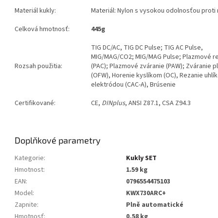
Materiál kukly:
Materiál: Nylon s vysokou odolnosťou prot
Celková hmotnosť:
445g
TIG DC/AC, TIG DC Pulse; TIG AC Pulse,
MIG/MAG/CO2; MIG/MAG Pulse; Plazmové r
Rozsah použitia:
(PAC); Plazmové zváranie (PAW); Zváranie
(OFW), Horenie kyslíkom (OC), Rezanie uhlí
elektródou (CAC-A), Brúsenie
Certifikované:
CE,
DINplus
, ANSI Z87.1, CSA Z94.3
Doplňkové parametry
Kategorie
:
Kukly SET
Hmotnost
:
1.59 kg
EAN
:
0796554475103
Model
:
KWX730ARC+
Zapnite
:
Plně automatické
Hmotnosť
:
0,58 kg