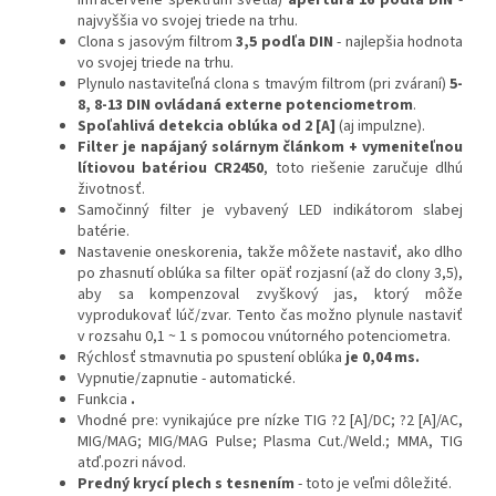
infračervené spektrum svetla)
apertúra 16 podľa DIN
-
najvyššia vo svojej triede na trhu.
Clona s jasovým filtrom
3,5 podľa DIN
- najlepšia hodnota
vo svojej triede na trhu.
Plynulo nastaviteľná clona s tmavým filtrom (pri zváraní)
5-
8, 8-13 DIN ovládaná externe potenciometrom
.
Spoľahlivá detekcia oblúka od 2 [A]
(aj impulzne).
Filter je napájaný solárnym článkom + vymeniteľnou
lítiovou batériou CR2450
, toto riešenie zaručuje dlhú
životnosť.
Samočinný filter je vybavený LED indikátorom slabej
batérie.
Nastavenie oneskorenia, takže môžete nastaviť, ako dlho
po zhasnutí oblúka sa filter opäť rozjasní (až do clony 3,5),
aby sa kompenzoval zvyškový jas, ktorý môže
vyprodukovať lúč/zvar. Tento čas možno plynule nastaviť
v rozsahu 0,1 ~ 1 s pomocou vnútorného potenciometra.
Rýchlosť stmavnutia po spustení oblúka
je 0,04 ms.
Vypnutie/zapnutie - automatické.
Funkcia
.
Vhodné pre: vynikajúce pre nízke TIG ?2 [A]/DC; ?2 [A]/AC,
MIG/MAG; MIG/MAG Pulse; Plasma Cut./Weld.; MMA, TIG
atď.pozri návod.
Predný krycí plech s tesnením
- toto je veľmi dôležité.