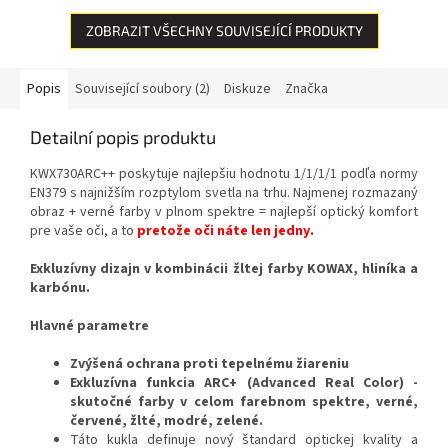
ZOBRAZIT VŠECHNY SOUVISEJÍCÍ PRODUKTY
Popis
Související soubory (2)
Diskuze
Značka
Detailní popis produktu
KWX730ARC++ poskytuje najlepšiu hodnotu 1/1/1/1 podľa normy
EN379 s najnižším rozptylom svetla na trhu. Najmenej rozmazaný
obraz + verné farby v plnom spektre = najlepší optický komfort
pre vaše oči, a to
pretože oči náte len jedny
.
Exkluzívny dizajn v kombinácii žltej farby KOWAX, hliníka a
karbónu.
Hlavné parametre
Zvýšená ochrana proti tepelnému žiareniu
Exkluzívna funkcia ARC+ (Advanced Real Color) -
skutočné farby v celom farebnom spektre, verné,
červené, žlté, modré, zelené.
Táto kukla definuje nový štandard optickej kvality a