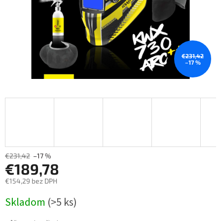
€231,42
–17 %
€231,42
–17 %
€189,78
€154,29 bez DPH
Měrná
Skladom
(>5 ks)
cena: