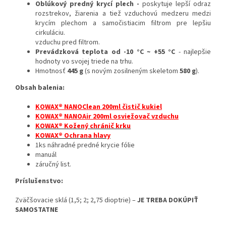
Oblúkový predný krycí plech -
poskytuje lepší odraz
rozstrekov, žiarenia a tiež vzduchovú medzeru medzi
krycím plechom a samočistiacim filtrom pre lepšiu
cirkuláciu.
vzduchu pred filtrom.
Prevádzková teplota od -10 °C ~ +55 °C
- najlepšie
hodnoty vo svojej triede na trhu.
Hmotnosť
445 g
(s novým zosilneným skeletom
580 g
).
Obsah balenia:
KOWAX® NANOClean 200ml čistič kukiel
KOWAX® NANOAir 200ml osviežovač vzduchu
KOWAX® Kožený chránič krku
KOWAX® Ochrana hlavy
1ks náhradné predné krycie fólie
manuál
záručný list.
Príslušenstvo:
Zväčšovacie sklá (1,5; 2; 2,75 dioptrie) –
JE TREBA DOKÚPIŤ
SAMOSTATNE