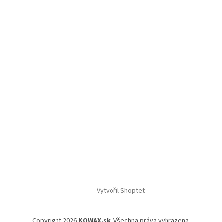
Vytvořil Shoptet
Copyright 2026
KOWAX.sk
. Všechna práva vyhrazena.