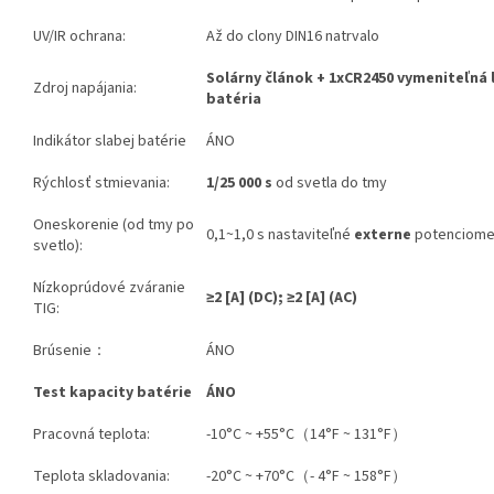
UV/IR ochrana:
Až do clony DIN16 natrvalo
Solárny článok + 1xCR2450 vymeniteľná l
Zdroj napájania:
batéria
Indikátor slabej batérie
ÁNO
Rýchlosť stmievania:
1/25 000 s
od svetla do tmy
Oneskorenie (od tmy po
0,1~1,0 s nastaviteľné
externe
potenciome
svetlo):
Nízkoprúdové zváranie
≥2
[A]
(DC); ≥2 [A] (AC)
TIG:
Brúsenie：
ÁNO
Test kapacity batérie
ÁNO
Pracovná teplota:
-10°C ~ +55°C（14°F ~ 131°F）
Teplota skladovania:
-20°C ~ +70°C（- 4°F ~ 158°F）