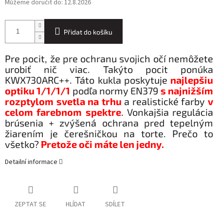
Můžeme doručit do:
12.8.2026
Přidat do košíku
Pre pocit, že pre ochranu svojich očí nemôžete
urobiť nič viac. Takýto pocit ponúka
KWX730ARC++. Táto kukla poskytuje
najlepšiu
optiku 1/1/1/1
podľa normy EN379
s najnižším
rozptylom svetla na trhu
a realistické farby
v
celom farebnom spektre
. Vonkajšia regulácia
brúsenia + zvýšená ochrana pred tepelným
žiarením je čerešničkou na torte. Prečo to
všetko?
Pretože oči máte len jedny
.
Detailní informace
ZEPTAT SE
HLÍDAT
SDÍLET