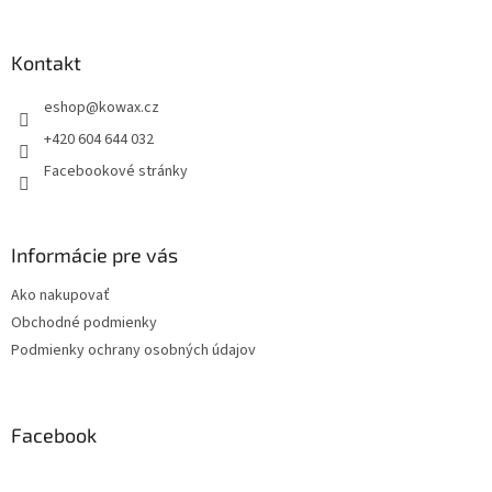
á
p
a
Kontakt
t
eshop
@
kowax.cz
í
+420 604 644 032
Facebookové stránky
Informácie pre vás
Ako nakupovať
Obchodné podmienky
Podmienky ochrany osobných údajov
Facebook