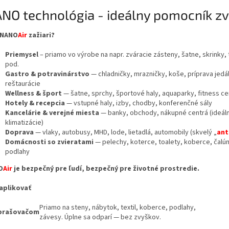
NO technológia - ideálny pomocník z
 NANO
Air
zažiari?
Priemysel
– priamo vo výrobe na napr. zváracie zásteny, šatne, skrinky, 
pod.
Gastro & potravinárstvo
— chladničky, mrazničky, koše, príprava jedál
reštaurácie
Wellness & šport
— šatne, sprchy, športové haly, aquaparky, fitness ce
Hotely & recepcia
— vstupné haly, izby, chodby, konferenčné sály
Kancelárie & verejné miesta
— banky, obchody, nákupné centrá (ideál
klimatizácie)
Doprava
— vlaky, autobusy, MHD, lode, lietadlá, automobily (skvelý „
ant
Domácnosti so zvieratami
— pelechy, koterce, toalety, koberce, čalú
podlahy
O
Air
je bezpečný pre ľudí, bezpečný pre životné prostredie.
aplikovať
Priamo na steny, nábytok, textil, koberce, podlahy,
prašovačom
závesy. Úplne sa odparí — bez zvyškov.