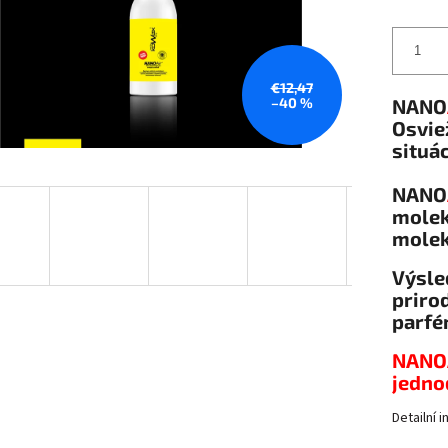
€12,47
–40 %
NANO
Osvie
situác
NANO
molek
moleku
Výsle
priro
parfé
NANOA
jedno
Detailní 