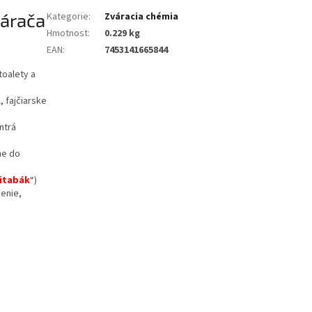
várača
Kategorie
:
Zváracia chémia
Hmotnost
:
0.229 kg
EAN
:
7453141665844
toalety a
, fajčiarske
ntrá
ne do
itabák
“)
nenie,