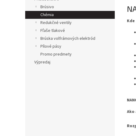
NA
Brúsivo
Chémia
Kde
Redukčné ventily
Fľaše tlakové
Brúska volfrámových elektród
Pílové pásy
Promo predmety
Výpredaj
NAN
Ako 
Roz