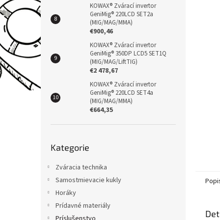
KOWAX® Zvárací invertor
GeniMig® 220LCD SET2a
(MIG/MAG/MMA)
€900,46
KOWAX® Zvárací invertor
GeniMig® 350DP LCD5 SET1Q
(MIG/MAG/LiftTIG)
€2 478,67
KOWAX® Zvárací invertor
GeniMig® 220LCD SET4a
(MIG/MAG/MMA)
€664,35
Přeskočit
Kategorie
kategorie
Zváracia technika
Samostmievacie kukly
Popi
Horáky
Prídavné materiály
Det
Príslušenstvo