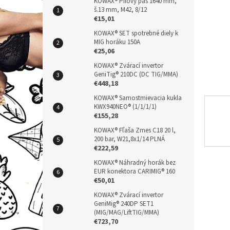
n
KOWAX® Pílový pás 1640 mm,
š.13 mm, M42, 8/12
e
€15,01
l
KOWAX® SET spotrebné diely k
MIG horáku 150A
€25,06
KOWAX® Zvárací invertor
GeniTig® 210DC (DC TIG/MMA)
€448,18
KOWAX® Samostmievacia kukla
KWX940NEO® (1/1/1/1)
€155,28
KOWAX® Fľaša Zmes C18 20 l,
200 bar, W21,8x1/14 PLNÁ
€222,59
KOWAX® Náhradný horák bez
EUR konektora CARIMIG® 160
€50,01
KOWAX® Zvárací invertor
GeniMig® 240DP SET1
(MIG/MAG/LiftTIG/MMA)
€723,70