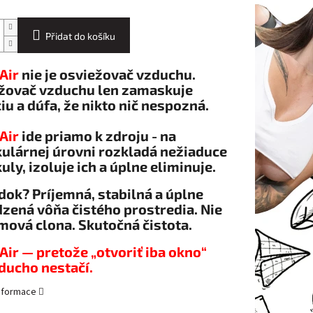
Přidat do košíku
Air
nie je osviežovač vzduchu.
žovač vzduchu len zamaskuje
iu a dúfa, že nikto nič nespozná.
Air
ide priamo k zdroju - na
ulárnej úrovni rozkladá nežiaduce
ly, izoluje ich a úplne eliminuje.
dok? Príjemná, stabilná a úplne
dzená vôňa čistého prostredia. Nie
mová clona. Skutočná čistota.
ir — pretože „otvoriť iba okno“
ducho nestačí.
informace