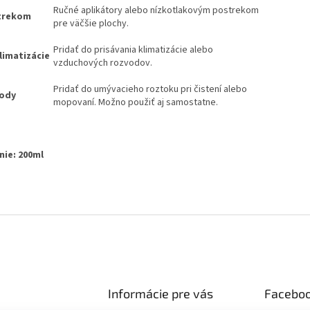
Ručné aplikátory alebo nízkotlakovým postrekom
trekom
pre väčšie plochy.
Pridať do prisávania klimatizácie alebo
limatizácie
vzduchových rozvodov.
Pridať do umývacieho roztoku pri čistení alebo
vody
mopovaní. Možno použiť aj samostatne.
nie: 200ml
Informácie pre vás
Facebo