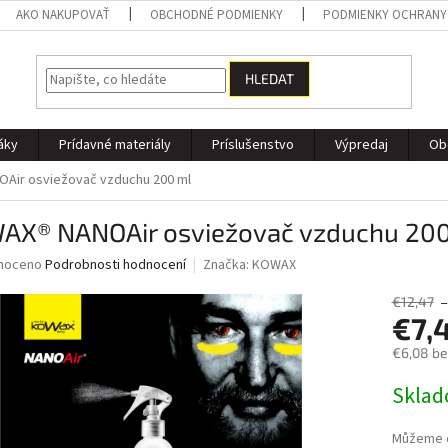
AKO NAKUPOVAŤ
OBCHODNÉ PODMIENKY
PODMIENKY OCHRANY
HLEDAT
áky
Prídavné materiály
Príslušenstvo
Výpredaj
Ob
Air osviežovač vzduchu 200 ml
AX® NANOAir osviežovač vzduchu 20
né
noceno
Podrobnosti hodnocení
Značka:
KOWAX
ní
u
€12,47
€7,
€6,08 b
Měrná
Skla
ek.
cena:
Můžeme d