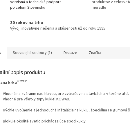
servisná a technická podpora
produktov v celosve
po celom Slovensku
meradle
30 rokov na trhu
Vývoj, inovatívne riešenia a skúsenosti už od roku 1995
s
Související soubory (1)
Diskuze
Značka
ailní popis produktu
KOWAX®
ana krku
Vhodná na zváranie nad hlavou, pre zváračov na stavbách a v teréne atď.
Vhodné pre všetky typy kukiel KOWAX.
Rýchle uvoľnenie a jednoduchá inštalácia na kuklu, špeciálna FR gumová š
Blokuje okolité svetlo prichádzajúce spod kukly.