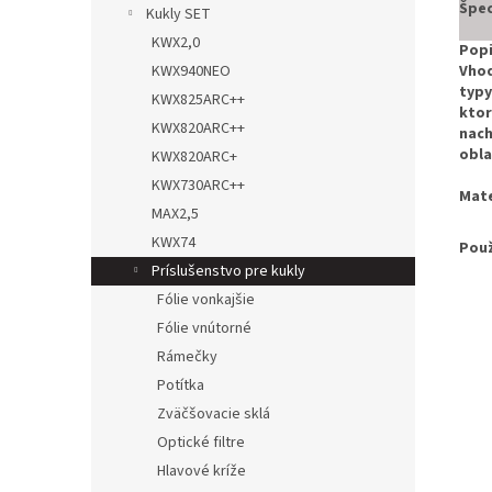
Špec
Kukly SET
KWX2,0
Popi
Vhod
KWX940NEO
typy
KWX825ARC++
ktor
KWX820ARC++
nach
obla
KWX820ARC+
KWX730ARC++
Mate
MAX2,5
KWX74
Použ
Príslušenstvo pre kukly
Fólie vonkajšie
Fólie vnútorné
Rámečky
Potítka
Zväčšovacie sklá
Optické filtre
Hlavové kríže