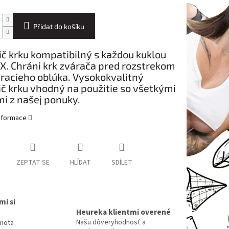
Přidat do košíku
č krku kompatibilný s každou kuklou
. Chráni krk zvárača pred rozstrekom
racieho oblúka. Vysokokvalitný
č krku vhodný na použitie so všetkými
i z našej ponuky.
informace
ZEPTAT SE
HLÍDAT
SDÍLET
mi si
Heureka klientmi overené
Našu dôveryhodnosť a
dnota