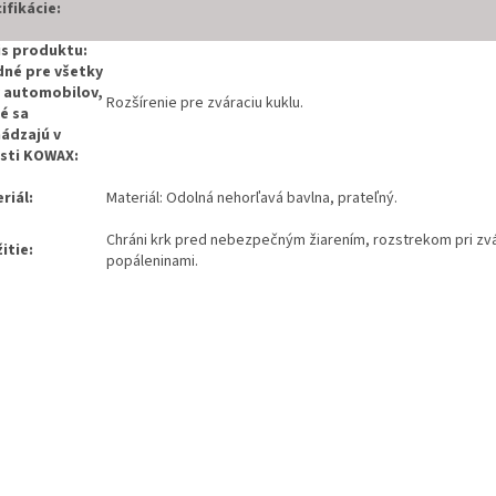
ifikácie:
s produktu:
né pre všetky
 automobilov,
Rozšírenie pre zváraciu kuklu.
é sa
ádzajú v
sti KOWAX:
riál:
Materiál: Odolná nehorľavá bavlna, prateľný.
Chráni krk pred nebezpečným žiarením, rozstrekom pri zvá
itie:
popáleninami.