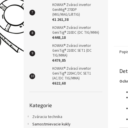
KOWAX® Zvárací invertor
GeniMig® 270DP
(MIG/MAG/LiftTIG)
€1 261,38
KOWAX® Zvárací invertor
GeniTig® 210DC (DC TIG/MMA)
€448,18
KOWAX® Zvárací invertor
GeniTig® 210DC SET1 (DC
Popi
TIG/MMA)
€479,85
KOWAX® Zvárací invertor
Det
GeniTig® 220AC/DC SET1
(AC/DC TIG/MMA)
Ochr
€622,68
Přeskočit
Kategorie
kategorie
Zváracia technika
Samostmievacie kukly