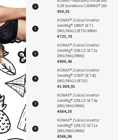
n
KOWAX® Náhradný horák bez
EUR konektora CARIMIG® 160
e
€50,01
l
KOWAX® Zvárací invertor
GeniMig® 240DP SET1
(MIG/MAG/LiftTIG/MMA)
€723,70
KOWAX® Zvárací invertor
GeniMig® 220LCD SET2a
(MIG/MAG/MMA)
€900,46
KOWAX® Zvárací invertor
GeniMig® 270DP SET4Q
(MIG/MAG/LiftTIG)
€1 884,91
KOWAX® Zvárací invertor
GeniMig® 220LCD SET4a
(MIG/MAG/MMA)
€664,35
KOWAX® Zvárací invertor
GeniMig® 220LCD SET1a
(MIG/MAG/MMA)
€506,86