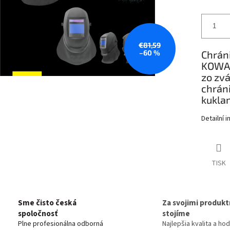
€81,59
–60 %
Chráni
KOWAX
zo zvá
chráni
kuklam
Detailní 
TISK
Sme čisto česká
Za svojimi produkt
spoločnosť
stojíme
Plne profesionálna odborná
Najlepšia kvalita a ho