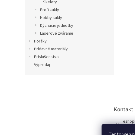
Skelety
Profi kukly
Hobby kukly
Dýchacie jednotky
Laserové zváranie
Horáky
Prídavné materiály
Príslušenstvo
Výpredaj
Z
á
p
a
t
Kontakt
í
eshop
+420 6
Tento web po