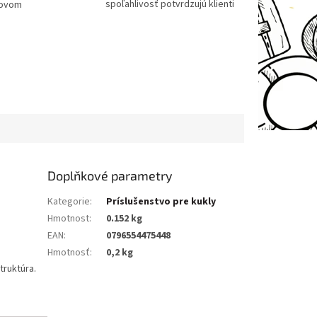
spoľahlivosť potvrdzujú klienti
tovom
Doplňkové parametry
Kategorie
:
Príslušenstvo pre kukly
Hmotnost
:
0.152 kg
EAN
:
0796554475448
Hmotnosť
:
0,2 kg
truktúra.