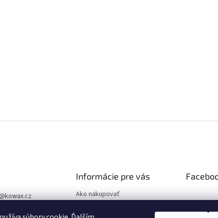
Informácie pre vás
Facebo
Ako nakupovať
@
kowax.cz
Obchodné podmienky
04 644 032
užíva súbory cookie. Ďalším