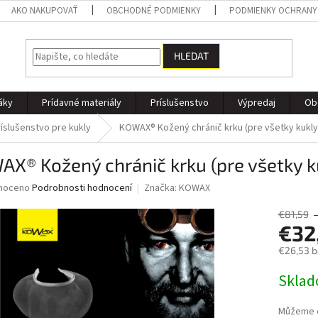
AKO NAKUPOVAŤ
OBCHODNÉ PODMIENKY
PODMIENKY OCHRANY
HLEDAT
áky
Prídavné materiály
Príslušenstvo
Výpredaj
Ob
ríslušenstvo pre kukly
KOWAX® Kožený chránič krku (pre všetky kukl
AX® Kožený chránič krku (pre všetky 
né
noceno
Podrobnosti hodnocení
Značka:
KOWAX
ní
u
€81,59
€32
€26,53 
Měrná
Skla
ek.
cena:
Můžeme d