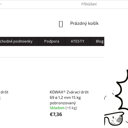
 OSOBNÝCH ÚDAJOV
Přihlášení
NÁKUPNÍ
Prázdný košík
KOŠÍK
chodné podmienky
Podpora
ATESTY
Blog
Kontak
 drôt
KOWAX® Zvárací drôt
g
69 ø 1,2 mm 15 kg
pobronzovaný
Skladom
(>5 kg)
€7,36