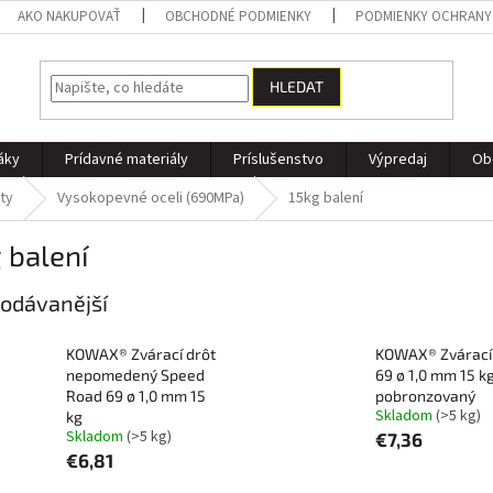
AKO NAKUPOVAŤ
OBCHODNÉ PODMIENKY
PODMIENKY OCHRANY
HLEDAT
áky
Prídavné materiály
Príslušenstvo
Výpredaj
Ob
ty
Vysokopevné oceli (690MPa)
15kg balení
 balení
odávanější
KOWAX® Zvárací drôt
KOWAX® Zvárací
nepomedený Speed
69 ø 1,0 mm 15 k
Road 69 ø 1,0 mm 15
pobronzovaný
Skladom
(>5 kg)
kg
Skladom
(>5 kg)
€7,36
€6,81