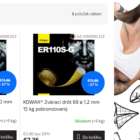
3
položek celkem
WX691015
Kód:
KWX691215
€11,86
€11,86
–37 %
–37 %
,0 mm
KOWAX® Zvárací drôt 69 ø 1,2 mm
15 kg pobronzovaný
om
(>5 kg)
Skladom
(>5 kg)
€5,98 bez DPH
 košíku
Do košíku
€7,36