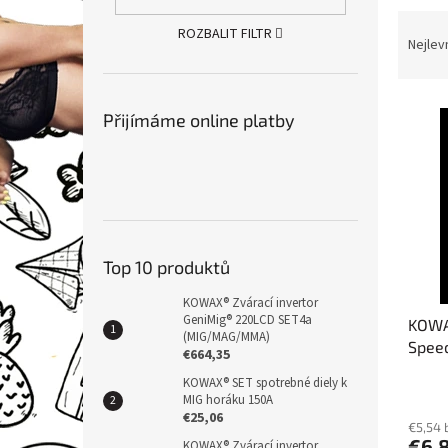
n
Ř
e
ROZBALIT FILTR
a
Nejlev
l
z
e
V
n
Přijímáme online platby
ý
í
p
p
i
r
s
o
p
d
r
u
o
k
Top 10 produktů
d
t
KOWAX® Zvárací invertor
u
ů
GeniMig® 220LCD SET4a
KOWA
k
(MIG/MAG/MMA)
Speed
t
€664,35
ů
KOWAX® SET spotrebné diely k
MIG horáku 150A
€25,06
€5,54 
€6,
KOWAX® Zvárací invertor