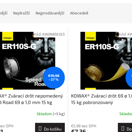
nější
Nejdražší
Nejprodávanější
Abecedně
Kód:
KWXN691015
Kód:
K
€10,98
–37 %
X® Zvárací drôt nepomedený
KOWAX® Zvárací drôt 69 ø 1
 Road 69 ø 1,0 mm 15 kg
15 kg pobronzovaný
Skladom
(>5 kg)
Sklad
bez DPH
€5,98 bez DPH
Do košíku
Do
81
€7,36