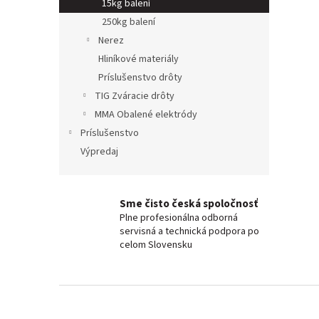
15kg balení
250kg balení
Nerez
Hliníkové materiály
Príslušenstvo drôty
TIG Zváracie drôty
MMA Obalené elektródy
Príslušenstvo
Výpredaj
Sme čisto česká spoločnosť
Plne profesionálna odborná
servisná a technická podpora po
celom Slovensku
Z
á