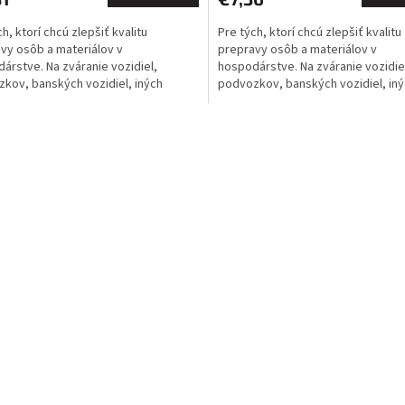
h, ktorí chcú zlepšiť kvalitu
Pre tých, ktorí chcú zlepšiť kvalitu
vy osôb a materiálov v
prepravy osôb a materiálov v
árstve. Na zváranie vozidiel,
hospodárstve. Na zváranie vozidie
kov, banských vozidiel, iných
podvozkov, banských vozidiel, in
ných prostriedkov atď....
dopravných prostriedkov atď....
O
v
l
á
d
a
c
í
p
r
v
k
y
v
ý
p
i