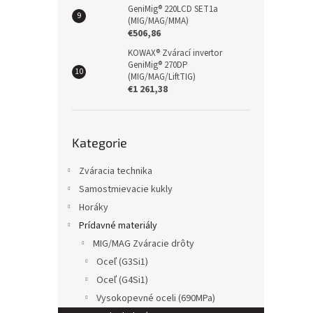
GeniMig® 220LCD SET1a
(MIG/MAG/MMA)
€506,86
KOWAX® Zvárací invertor
GeniMig® 270DP
(MIG/MAG/LiftTIG)
€1 261,38
Přeskočit
Kategorie
kategorie
Zváracia technika
Samostmievacie kukly
Horáky
Prídavné materiály
MIG/MAG Zváracie drôty
Oceľ (G3Si1)
Oceľ (G4Si1)
Vysokopevné oceli (690MPa)