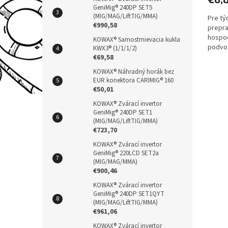
GeniMig® 240DP SET5
(MIG/MAG/LiftTIG/MMA)
Pre týc
€990,58
prepra
hospod
KOWAX® Samostmievacia kukla
podvoz
KWX3® (1/1/1/2)
doprav
€69,58
KOWAX® Náhradný horák bez
EUR konektora CARIMIG® 160
€50,01
KOWAX® Zvárací invertor
GeniMig® 240DP SET1
(MIG/MAG/LiftTIG/MMA)
€723,70
KOWAX® Zvárací invertor
GeniMig® 220LCD SET2a
(MIG/MAG/MMA)
€900,46
KOWAX® Zvárací invertor
GeniMig® 240DP SET1QYT
(MIG/MAG/LiftTIG/MMA)
€961,06
KOWAX® Zvárací invertor