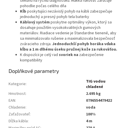
sekúnd na rýchlu diagnostiku. Mäkká rukoväť zaručuje
pohodlie počas celého dňa
Kĺb
poskytujúci nezávislý pohyb na kábli zabezpečuje
jednoduchý a presný pohyb tela baterky
Káblový systém
poskytne optimálny výkon, ktorý sa
dosahuje použitím vysokokvalitných gumových
materiálov. Riadiace vedenie je štandardne tienené, aby
sa minimalizovalo rušenie a maximalizovala bezpečnosť
zváracieho zdroja.
Jednoduchší pohyb horáka vďaka
kĺbu a 1 m dlhému úseku pružnej kože za rukoväťou.
K dispozícii je celý rad
svoriek na
zabezpečenie
kompatibility
Doplňkové parametry
TIG vodou
Kategorie
:
chladené
Hmotnost
:
2.695 kg
EAN
:
0796554479422
Chladenie
:
voda
Zaťažovateľ
:
100%
Dĺžka kábla
:
4 m
Maximálny prúd AC
:
270 A