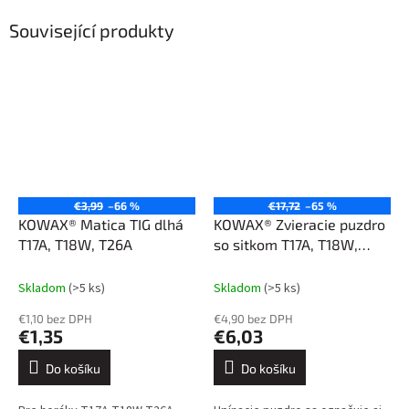
Související produkty
€3,99
–66 %
€17,72
–65 %
KOWAX® Matica TIG dlhá
KOWAX® Zvieracie puzdro
T17A, T18W, T26A
so sitkom T17A, T18W,
T26A 4,0 mm (45V28)
Skladom
(>5 ks)
Skladom
(>5 ks)
€1,10 bez DPH
€4,90 bez DPH
€1,35
€6,03
Do košíku
Do košíku