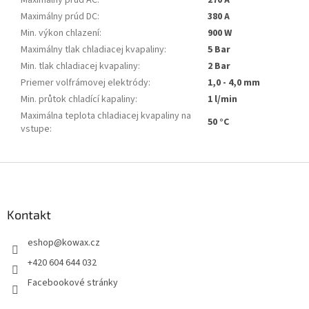
Maximálny prúd DC
:
380 A
Min. výkon chlazení
:
900 W
Maximálny tlak chladiacej kvapaliny
:
5 Bar
Min. tlak chladiacej kvapaliny
:
2 Bar
Priemer volfrámovej elektródy
:
1,0 - 4,0 mm
Min. průtok chladící kapaliny
:
1 l/min
Maximálna teplota chladiacej kvapaliny na
50 °C
vstupe
:
Z
á
p
a
Kontakt
t
eshop
@
kowax.cz
í
+420 604 644 032
Facebookové stránky