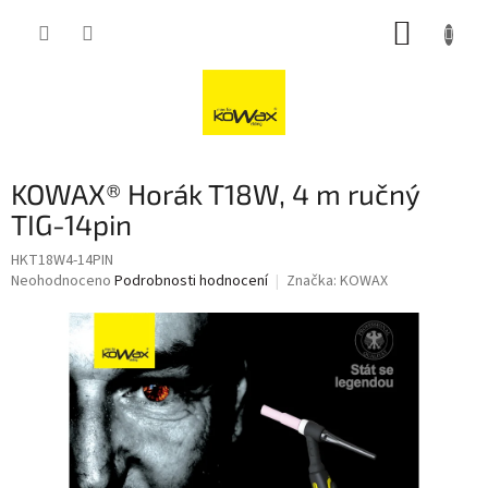
Přejít
NÁKUP
na
obsah
KOŠÍK
KOWAX® Horák T18W, 4 m ručný
TIG-14pin
HKT18W4-14PIN
Průměrné
Neohodnoceno
Podrobnosti hodnocení
Značka:
KOWAX
hodnocení
produktu
je
0,0
z
5
hvězdiček.