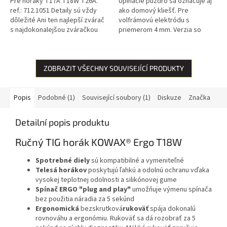
Pre horáky T17A T18W T26A.
Upínacie puzdro sa označuje aj
ref.: 712.1051 Detaily sú vždy
ako domový kliešť. Pre
dôležité Ani ten najlepší zvárač
volfrámovú elektródu s
s najdokonalejšou zváračkou
priemerom 4 mm. Verzia so
nemôže dosiahnuť dokonalé
svorkou. Pre horáky T17A,
výsledky, ak sa spolieha na...
T18W, T26A. ref.: 701.0211
Detaily sú vždy...
ZOBRAZIT VŠECHNY SOUVISEJÍCÍ PRODUKTY
Popis
Podobné (1)
Související soubory (1)
Diskuze
Značka
Detailní popis produktu
Ručný TIG horák KOWAX® Ergo T18W
Spotrebné diely
sú kompatibilné a vymeniteľné
Telesá horákov
poskytujú ľahkú a odolnú ochranu vďaka
vysokej teplotnej odolnosti a silikónovej gume
Spínač ERGO "plug and play"
umožňuje výmenu spínača
bez použitia náradia za 5 sekúnd
Ergonomická
bezskrutková
rukoväť
spája dokonalú
rovnováhu a ergonómiu. Rukoväť sa dá rozobrať za 5