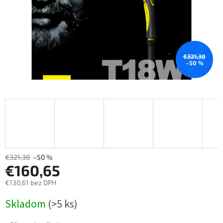
€321,30
–50 %
€321,30
–50 %
€160,65
€130,61 bez DPH
Měrná
Skladom
(>5 ks)
cena: