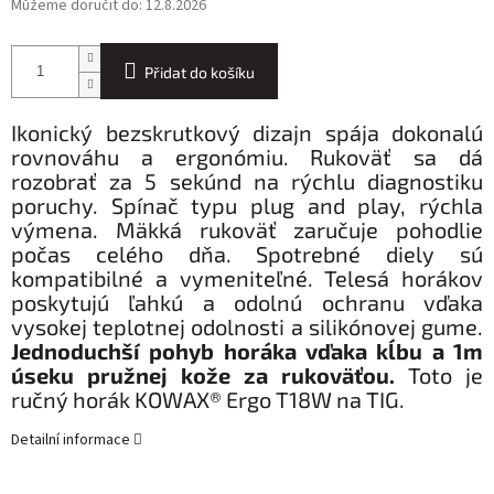
Můžeme doručit do:
12.8.2026
Přidat do košíku
Ikonický bezskrutkový dizajn spája dokonalú
rovnováhu a ergonómiu. Rukoväť sa dá
rozobrať za 5 sekúnd na rýchlu diagnostiku
poruchy. Spínač typu plug and play, rýchla
výmena. Mäkká rukoväť zaručuje pohodlie
počas celého dňa. Spotrebné diely sú
kompatibilné a vymeniteľné. Telesá horákov
poskytujú ľahkú a odolnú ochranu vďaka
vysokej teplotnej odolnosti a silikónovej gume.
Jednoduchší pohyb horáka vďaka kĺbu a 1m
úseku pružnej kože za rukoväťou.
Toto je
ručný horák KOWAX® Ergo T18W na TIG.
Detailní informace