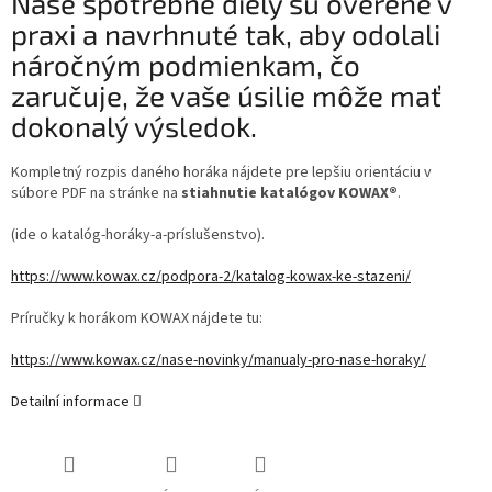
Naše spotrebné diely sú overené v
praxi a navrhnuté tak, aby odolali
náročným podmienkam, čo
zaručuje, že vaše úsilie môže mať
dokonalý výsledok.
Kompletný rozpis daného horáka nájdete pre lepšiu orientáciu v
súbore PDF na stránke na
stiahnutie katalógov KOWAX®
.
(ide o katalóg-horáky-a-príslušenstvo).
https://www.kowax.cz/podpora-2/katalog-kowax-ke-stazeni/
Príručky k horákom KOWAX nájdete tu:
https://www.kowax.cz/nase-novinky/manualy-pro-nase-horaky/
Detailní informace