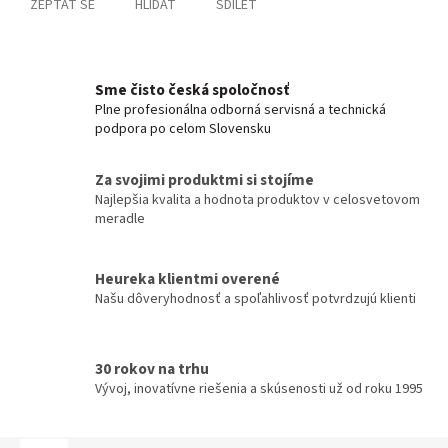
ZEPTAT SE
HLÍDAT
SDÍLET
Sme čisto česká spoločnosť
Plne profesionálna odborná servisná a technická
podpora po celom Slovensku
Za svojimi produktmi si stojíme
Najlepšia kvalita a hodnota produktov v celosvetovom
meradle
Heureka klientmi overené
Našu dôveryhodnosť a spoľahlivosť potvrdzujú klienti
30 rokov na trhu
Vývoj, inovatívne riešenia a skúsenosti už od roku 1995