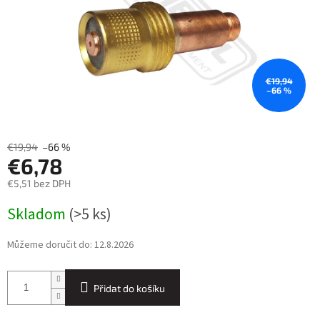
€19,94
–66 %
€19,94
–66 %
€6,78
€5,51 bez DPH
Měrná
Skladom
(>5 ks)
cena:
Můžeme doručit do:
12.8.2026
Přidat do košíku