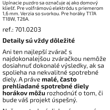
Upínacie puzdro sa označuje aj ako domový
kliešť. Pre volfrámovú elektródu s priemerom
1,6 mm. Verzia so svorkou. Pre horáky T17A
T18W, T26A.
ref.: 701.0203
Detaily sú vždy dôležité
Ani ten najlepší zvárač s
najdokonalejšou zváračkou nemôže
dosiahnuť dokonalé výsledky, ak sa
spolieha na nekvalitné spotrebné
diely. A práve
malé, často
prehliadané spotrebné diely
horákov môžu
rozhodnúť o tom, či
bude váš projekt úspešný.