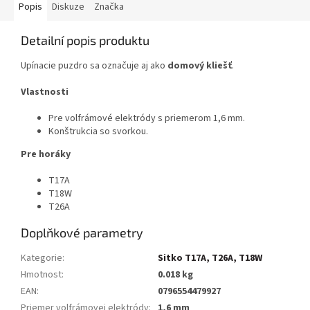
Popis
Diskuze
Značka
Detailní popis produktu
Upínacie puzdro sa označuje aj ako
domový kliešť
.
Vlastnosti
Pre volfrámové elektródy s priemerom 1,6 mm.
Konštrukcia so svorkou.
Pre horáky
T17A
T18W
T26A
Doplňkové parametry
Kategorie
:
Sitko T17A, T26A, T18W
Hmotnost
:
0.018 kg
EAN
:
0796554479927
Priemer volfrámovej elektródy
:
1,6 mm