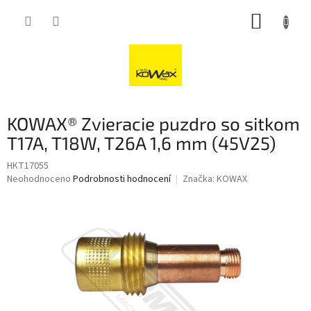
Přejít
NÁKUP
na
obsah
KOŠÍK
KOWAX® Zvieracie puzdro so sitkom
T17A, T18W, T26A 1,6 mm (45V25)
HKT17055
Průměrné
Neohodnoceno
Podrobnosti hodnocení
Značka:
KOWAX
hodnocení
produktu
je
0,0
z
5
hvězdiček.