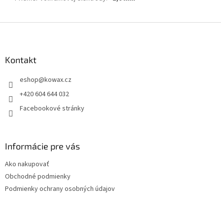
Z
á
p
a
Kontakt
t
eshop
@
kowax.cz
í
+420 604 644 032
Facebookové stránky
Informácie pre vás
Ako nakupovať
Obchodné podmienky
Podmienky ochrany osobných údajov