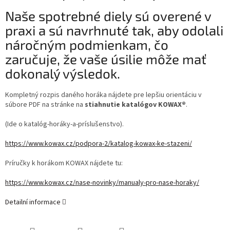
Naše spotrebné diely sú overené v
praxi a sú navrhnuté tak, aby odolali
náročným podmienkam, čo
zaručuje, že vaše úsilie môže mať
dokonalý výsledok.
Kompletný rozpis daného horáka nájdete pre lepšiu orientáciu v
súbore PDF na stránke na
stiahnutie katalógov KOWAX®
.
(Ide o katalóg-horáky-a-príslušenstvo).
https://www.kowax.cz/podpora-2/katalog-kowax-ke-stazeni/
Príručky k horákom KOWAX nájdete tu:
https://www.kowax.cz/nase-novinky/manualy-pro-nase-horaky/
Detailní informace