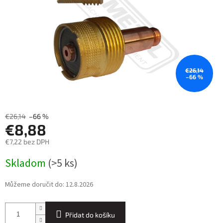
€26,14
–66 %
€26,14
–66 %
€8,88
€7,22 bez DPH
Měrná
Skladom
(>5 ks)
cena:
Můžeme doručit do:
12.8.2026
Přidat do košíku