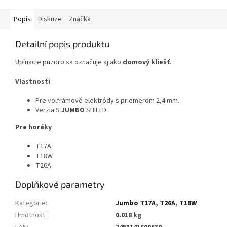
Popis
Diskuze
Značka
Detailní popis produktu
Upínacie puzdro sa označuje aj ako
domový kliešť
.
Vlastnosti
Pre volfrámové elektródy s priemerom 2,4 mm.
Verzia S
JUMBO
SHIELD.
Pre horáky
T17A
T18W
T26A
Doplňkové parametry
Kategorie
:
Jumbo T17A, T26A, T18W
Hmotnost
:
0.018 kg