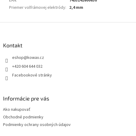
EAN
:
7453141600630
Priemer volfrámovej elektródy
:
2,4 mm
Z
á
p
a
Kontakt
t
eshop
@
kowax.cz
í
+420 604 644 032
Facebookové stránky
Informácie pre vás
Ako nakupovať
Obchodné podmienky
Podmienky ochrany osobných údajov