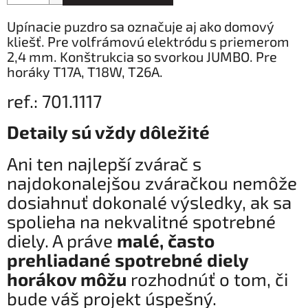
Upínacie puzdro sa označuje aj ako domový
kliešť. Pre volfrámovú elektródu s priemerom
2,4 mm. Konštrukcia so svorkou JUMBO. Pre
horáky T17A, T18W, T26A.
ref.: 701.1117
Detaily sú vždy dôležité
Ani ten najlepší zvárač s
najdokonalejšou zváračkou nemôže
dosiahnuť dokonalé výsledky, ak sa
spolieha na nekvalitné spotrebné
diely. A práve
malé, často
prehliadané spotrebné diely
horákov môžu
rozhodnúť o tom, či
bude váš projekt úspešný.