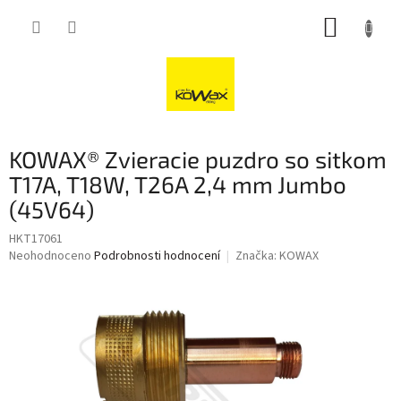
Přejít
NÁKUP
na
obsah
KOŠÍK
KOWAX® Zvieracie puzdro so sitkom
T17A, T18W, T26A 2,4 mm Jumbo
(45V64)
HKT17061
Průměrné
Neohodnoceno
Podrobnosti hodnocení
Značka:
KOWAX
hodnocení
produktu
je
0,0
z
5
hvězdiček.