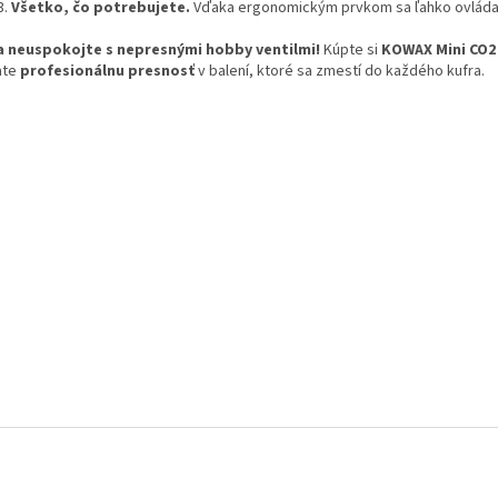
Všetko, čo potrebujete.
Vďaka ergonomickým prvkom sa ľahko ovláda
a neuspokojte s nepresnými hobby ventilmi!
Kúpte si
KOWAX Mini CO2 
ate
profesionálnu presnosť
v balení, ktoré sa zmestí do každého kufra.