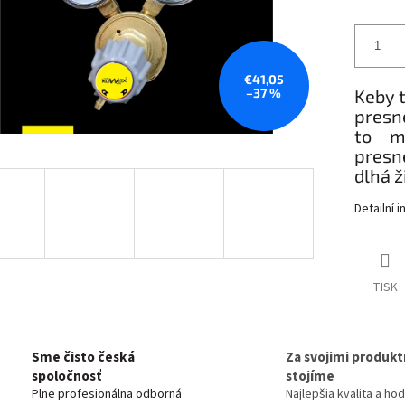
€41,05
–37 %
Keby t
presn
to m
presne
dlhá 
Detailní 
TISK
Sme čisto česká
Za svojimi produkt
spoločnosť
stojíme
Plne profesionálna odborná
Najlepšia kvalita a ho