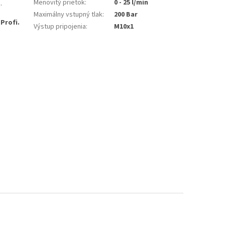
Menovitý prietok
:
0 - 25 l/min
.
Maximálny vstupný tlak
:
200 Bar
Profi.
Výstup pripojenia
:
M10x1