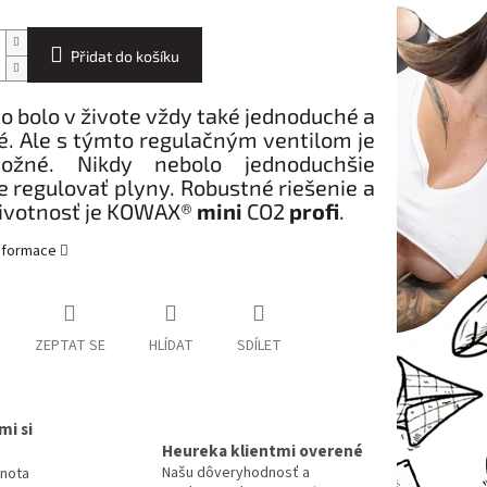
Přidat do košíku
o bolo v živote vždy také jednoduché a
é. Ale s týmto regulačným ventilom je
ožné. Nikdy nebolo jednoduchšie
 regulovať plyny. Robustné riešenie a
životnosť je KOWAX®
mini
CO2
profi
.
informace
ZEPTAT SE
HLÍDAT
SDÍLET
mi si
Heureka klientmi overené
Našu dôveryhodnosť a
dnota