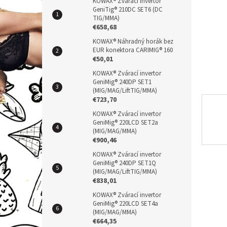
n
KOWAX® Zvárací invertor
GeniTig® 210DC SET6 (DC
e
TIG/MMA)
l
€658,68
KOWAX® Náhradný horák bez
EUR konektora CARIMIG® 160
€50,01
KOWAX® Zvárací invertor
GeniMig® 240DP SET1
(MIG/MAG/LiftTIG/MMA)
€723,70
KOWAX® Zvárací invertor
GeniMig® 220LCD SET2a
(MIG/MAG/MMA)
€900,46
KOWAX® Zvárací invertor
GeniMig® 240DP SET1Q
(MIG/MAG/LiftTIG/MMA)
€838,01
KOWAX® Zvárací invertor
GeniMig® 220LCD SET4a
(MIG/MAG/MMA)
€664,35