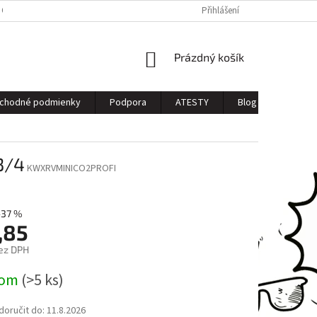
 OSOBNÝCH ÚDAJOV
Přihlášení
NÁKUPNÍ
Prázdný košík
KOŠÍK
chodné podmienky
Podpora
ATESTY
Blog
Kontak
3/4
KWXRVMINICO2PROFI
–37 %
,85
ez DPH
dom
(>5 ks)
oručit do:
11.8.2026