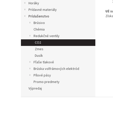
Horáky
Prídavné materiály
Už s
Získ
Príslušenstvo
Brúsivo
Chémia
Redukčné ventily
CO2
Zmes
Dusík
Fľaše tlakové
Brúska volfrámových elektród
Pílové pásy
Promo predmety
Výpredaj
Z
á
p