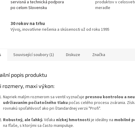
servisná a technická podpora
produktov v celosve
po celom Slovensku
meradle
30 rokov na trhu
Vývoj, inovatívne riešenia a skúsenosti už od roku 1995
s
Související soubory (1)
Diskuze
Značka
ailní popis produktu
i rozmery, maxi výkon:
Napriek malým rozmerom sa ventil vyznačuje
presnou kontrolou a ne
udržiavaním počiatočného tlaku
počas celého procesu zvárania. Získ
rovnakú spoľahlivosť ako pri štandardnej verzii "Profi".
Robustný, ale ľahký.
Vďaka
nízkej hmotnosti
je ideálny na
mobilné p
na fľaše, s ktorými sa často manipuluje.