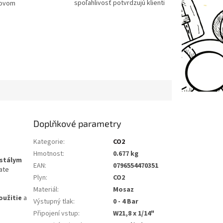
spoľahlivosť potvrdzujú klienti
tovom
Doplňkové parametry
Kategorie
:
CO2
Hmotnost
:
0.677 kg
ustálym
EAN
:
0796554470351
ate
Plyn
:
CO2
Materiál
:
Mosaz
oužitie
a
Výstupný tlak
:
0 - 4 Bar
Připojení vstup
:
W21,8 x 1/14"