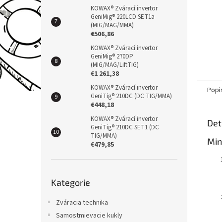
KOWAX® Zvárací invertor
GeniMig® 220LCD SET1a
(MIG/MAG/MMA)
€506,86
KOWAX® Zvárací invertor
GeniMig® 270DP
(MIG/MAG/LiftTIG)
€1 261,38
KOWAX® Zvárací invertor
Popi
GeniTig® 210DC (DC TIG/MMA)
€448,18
KOWAX® Zvárací invertor
Det
GeniTig® 210DC SET1 (DC
TIG/MMA)
Min
€479,85
Přeskočit
Kategorie
kategorie
Zváracia technika
Samostmievacie kukly