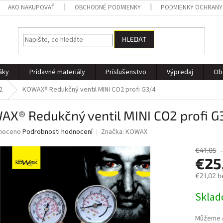
AKO NAKUPOVAŤ
OBCHODNÉ PODMIENKY
PODMIENKY OCHRANY
HLEDAT
áky
Prídavné materiály
Príslušenstvo
Výpredaj
Ob
2
KOWAX® Redukčný ventil MINI CO2 profi G3/4
AX® Redukčný ventil MINI CO2 profi G
né
noceno
Podrobnosti hodnocení
Značka:
KOWAX
ní
u
€41,05
€25
€21,02 b
Měrná
Skla
ek.
cena:
Můžeme d