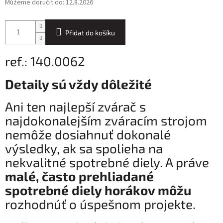
Můžeme doručit do:
12.8.2026
Přidat do košíku
ref.: 140.0062
Detaily sú vždy dôležité
Ani ten najlepší zvárač s
najdokonalejším zváracím strojom
nemôže dosiahnuť dokonalé
výsledky, ak sa spolieha na
nekvalitné spotrebné diely. A práve
malé, často prehliadané
spotrebné diely horákov môžu
rozhodnúť o úspešnom projekte.