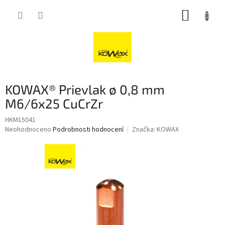
Přejít
NÁKUP
na
obsah
KOŠÍK
KOWAX® Prievlak ø 0,8 mm
M6/6x25 CuCrZr
HKM15041
Průměrné
Neohodnoceno
Podrobnosti hodnocení
Značka:
KOWAX
hodnocení
produktu
je
0,0
z
5
hvězdiček.