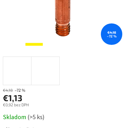
€4,18
–72 %
€4,18
–72 %
€1,13
€0,92 bez DPH
Měrná
Skladom
(>5 ks)
cena: