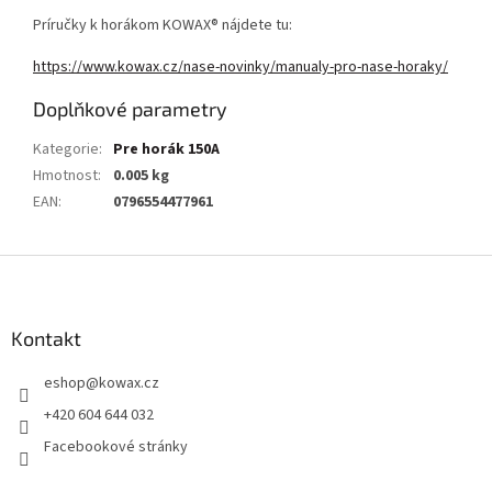
Príručky k horákom KOWAX® nájdete tu:
https://www.kowax.cz/nase-novinky/manualy-pro-nase-horaky/
Doplňkové parametry
Kategorie
:
Pre horák 150A
Hmotnost
:
0.005 kg
EAN
:
0796554477961
Z
á
p
a
Kontakt
t
eshop
@
kowax.cz
í
+420 604 644 032
Facebookové stránky