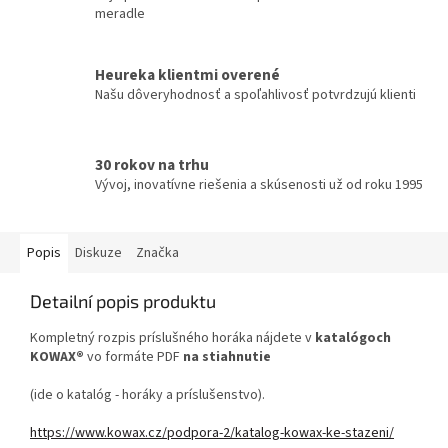
meradle
Heureka klientmi overené
Našu dôveryhodnosť a spoľahlivosť potvrdzujú klienti
30 rokov na trhu
Vývoj, inovatívne riešenia a skúsenosti už od roku 1995
Popis
Diskuze
Značka
Detailní popis produktu
Kompletný rozpis príslušného horáka nájdete v
katalógoch
KOWAX®
vo formáte PDF
na stiahnutie
(ide o katalóg - horáky a príslušenstvo).
https://www.kowax.cz/podpora-2/katalog-kowax-ke-stazeni/