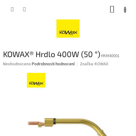
Přejít
NÁKUP
na
obsah
KOŠÍK
KOWAX® Hrdlo 400W (50 °)
HKM40001
Průměrné
Neohodnoceno
Podrobnosti hodnocení
Značka:
KOWAX
hodnocení
produktu
je
0,0
z
5
hvězdiček.