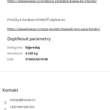
https://www.kowax.cz/podpora-2/katalog-kowax-ke-stazeni/
Príručky k horákom KOWAX® nájdete tu:
https://www.kowax.cz/nase-novinky/manualy-pro-nase-horaky/
Doplňkové parametry
Kategorie
:
Výpredaj
Hmotnost
:
0.305 kg
EAN
:
0796554474748
Z
á
p
a
Kontakt
t
eshop
@
kowax.cz
í
+420 604 644 032