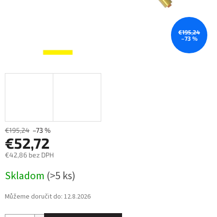
€195,24
–73 %
€195,24
–73 %
€52,72
€42,86 bez DPH
Měrná
Skladom
(>5 ks)
cena:
Můžeme doručit do:
12.8.2026