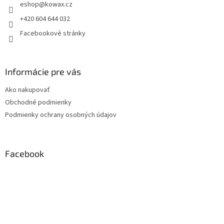
eshop
@
kowax.cz
í
+420 604 644 032
Facebookové stránky
Informácie pre vás
Ako nakupovať
Obchodné podmienky
Podmienky ochrany osobných údajov
Facebook