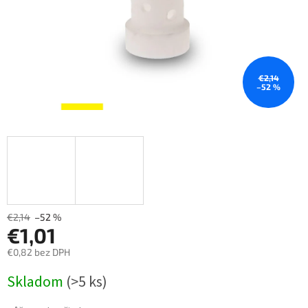
€2,14
–52 %
€2,14
–52 %
€1,01
€0,82 bez DPH
Měrná
Skladom
(>5 ks)
cena: