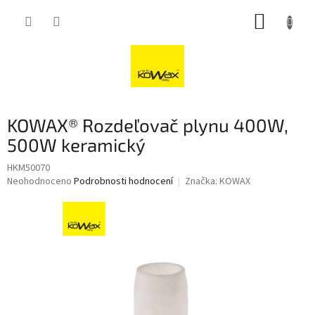
Přejít
NÁKUP
na
obsah
KOŠÍK
KOWAX® Rozdeľovač plynu 400W,
500W keramický
HKM50070
Průměrné
Neohodnoceno
Podrobnosti hodnocení
Značka:
KOWAX
hodnocení
produktu
je
0,0
z
5
hvězdiček.