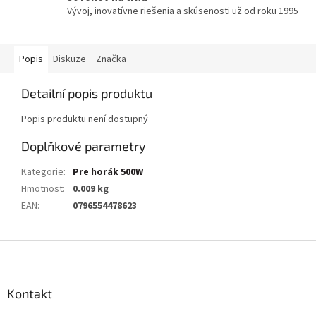
Vývoj, inovatívne riešenia a skúsenosti už od roku 1995
Popis
Diskuze
Značka
Detailní popis produktu
Popis produktu není dostupný
Doplňkové parametry
Kategorie
:
Pre horák 500W
Hmotnost
:
0.009 kg
EAN
:
0796554478623
Z
á
p
a
Kontakt
t