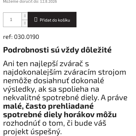
Můžeme doručit do:
12.8.2026
Přidat do košíku
ref: 030.0190
Podrobnosti sú vždy dôležité
Ani ten najlepší zvárač s
najdokonalejším zváracím strojom
nemôže dosiahnuť dokonalé
výsledky, ak sa spolieha na
nekvalitné spotrebné diely. A práve
malé, často prehliadané
spotrebné diely horákov môžu
rozhodnúť o tom, či bude váš
projekt úspešný.