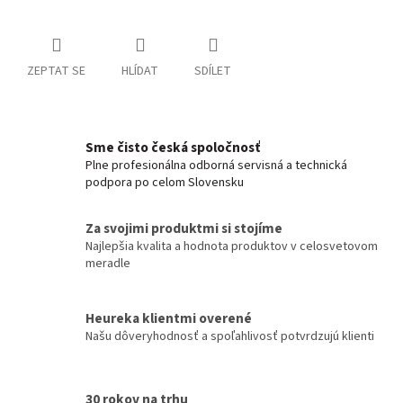
ZEPTAT SE
HLÍDAT
SDÍLET
Sme čisto česká spoločnosť
Plne profesionálna odborná servisná a technická
podpora po celom Slovensku
Za svojimi produktmi si stojíme
Najlepšia kvalita a hodnota produktov v celosvetovom
meradle
Heureka klientmi overené
Našu dôveryhodnosť a spoľahlivosť potvrdzujú klienti
30 rokov na trhu