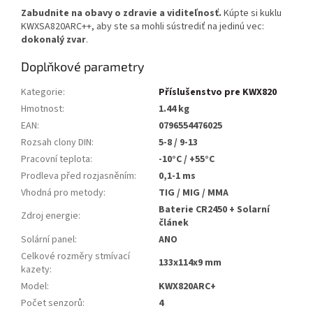
Zabudnite na obavy o zdravie a viditeľnosť.
Kúpte si kuklu
KWXSA820ARC++, aby ste sa mohli sústrediť na jedinú vec:
dokonalý zvar
.
Doplňkové parametry
Kategorie
:
Příslušenstvo pre KWX820
Hmotnost
:
1.44 kg
EAN
:
0796554476025
Rozsah clony DIN
:
5-8 / 9-13
Pracovní teplota
:
-10°C / +55°C
Prodleva před rozjasněním
:
0,1-1 ms
Vhodná pro metody
:
TIG / MIG / MMA
Baterie CR2450 + Solarní
Zdroj energie
:
článek
Solární panel
:
ANO
Celkové rozměry stmívací
133x114x9 mm
kazety
:
Model
:
KWX820ARC+
Počet senzorů
:
4