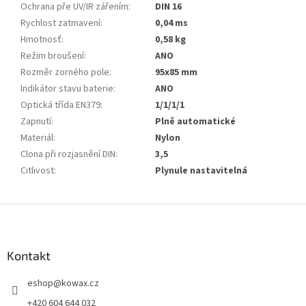
Ochrana pře UV/IR zářením
:
DIN 16
Rychlost zatmavení
:
0,04 ms
Hmotnosť
:
0,58 kg
Režim broušení
:
ANO
Rozměr zorného pole
:
95x85 mm
Indikátor stavu baterie
:
ANO
Optická třída EN379
:
1/1/1/1
Zapnutí
:
Plně automatické
Materiál
:
Nylon
Clona při rozjasnění DIN
:
3,5
Citlivost
:
Plynule nastavitelná
Z
á
p
a
Kontakt
t
eshop
@
kowax.cz
í
+420 604 644 032