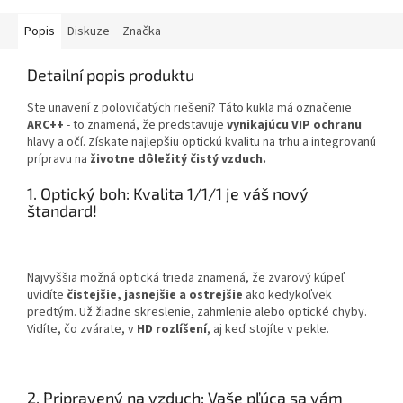
Popis
Diskuze
Značka
Detailní popis produktu
Ste unavení z polovičatých riešení? Táto kukla má označenie
ARC++
- to znamená, že predstavuje
vynikajúcu VIP ochranu
hlavy a očí. Získate najlepšiu optickú kvalitu na trhu a integrovanú
prípravu na
životne dôležitý čistý vzduch.
1. Optický boh: Kvalita 1/1/1 je váš nový
štandard!
Najvyššia možná optická trieda znamená, že zvarový kúpeľ
uvidíte
čistejšie, jasnejšie a ostrejšie
ako kedykoľvek
predtým. Už žiadne skreslenie, zahmlenie alebo optické chyby.
Vidíte, čo zvárate, v
HD rozlíšení
, aj keď stojíte v pekle.
2. Pripravený na vzduch: Vaše pľúca sa vám