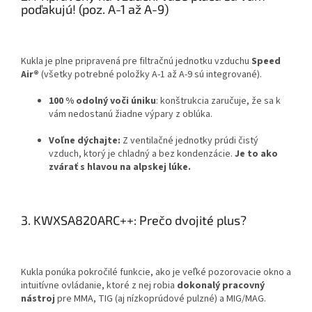
poďakujú! (poz. A-1 až A-9)
Kukla je plne pripravená pre filtračnú jednotku vzduchu
Speed
Air®
(všetky potrebné položky A-1 až A-9 sú integrované).
100 % odolný voči úniku
: konštrukcia zaručuje, že sa k
vám nedostanú žiadne výpary z oblúka.
Voľne dýchajte:
Z ventilačné jednotky prúdi čistý
vzduch, ktorý je chladný a bez kondenzácie.
Je to ako
zvárať s hlavou na alpskej lúke.
3. KWXSA820ARC++: Prečo dvojité plus?
Kukla ponúka pokročilé funkcie, ako je veľké pozorovacie okno a
intuitívne ovládanie, ktoré z nej robia
dokonalý pracovný
nástroj
pre MMA, TIG (aj nízkoprúdové pulzné) a MIG/MAG.