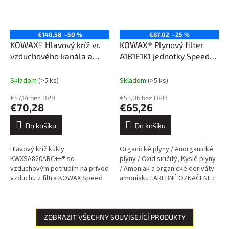
€140,58
–50 %
€87,02
–25 %
KOWAX® Hlavový kríž vr.
KOWAX® Plynový filter
vzduchového kanála a
A1B1E1K1 jednotky Speed
potítok pre kuklu
Air® Flip
KWXSA820ARC++®
Skladom
(>5 ks)
Skladom
(>5 ks)
€57,14 bez DPH
€53,06 bez DPH
€70,28
€65,26
Do košíku
Do košíku
Hlavový kríž kukly
Organické plyny / Anorganické
KWXSA820ARC++® so
plyny / Oxid siričitý, Kyslé plyny
vzduchovým potrubím na prívod
/ Amoniak a organické deriváty
vzduchu z filtra KOWAX Speed
amoniaku FAREBNÉ OZNAČENIE:
Air.
hnedé / sivé / žlté / zelené.
ZOBRAZIT VŠECHNY SOUVISEJÍCÍ PRODUKTY