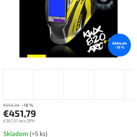
€554,34
–18 %
€554,34
–18 %
€451,79
€367,31 bez DPH
Měrná
Skladom
(>5 ks)
cena: