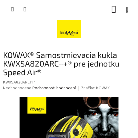
Přejít
NÁKUP
na
obsah
KOŠÍK
KOWAX® Samostmievacia kukla
KWXSA820ARC++® pre jednotku
Speed Air®
KWXSA820ARCPP
Průměrné
Neohodnoceno
Podrobnosti hodnocení
Značka:
KOWAX
hodnocení
produktu
je
0,0
z
5
hvězdiček.