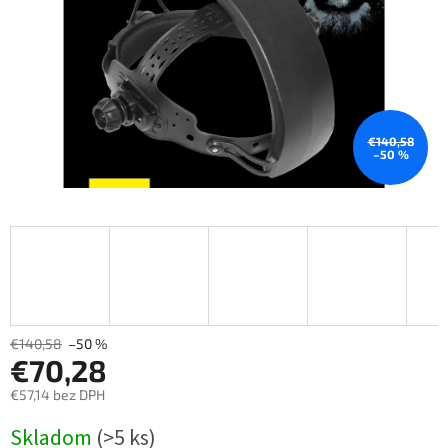
€140,58
–50 %
€140,58
–50 %
€70,28
€57,14 bez DPH
Měrná
Skladom
(>5 ks)
cena: