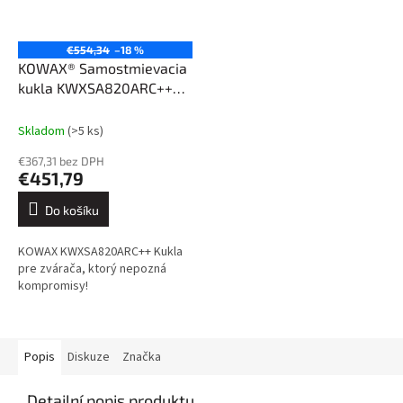
€554,34
–18 %
KOWAX® Samostmievacia
kukla KWXSA820ARC++®
pre jednotku Speed Air®
Skladom
(>5 ks)
€367,31 bez DPH
€451,79
Do košíku
KOWAX KWXSA820ARC++ Kukla
pre zvárača, ktorý nepozná
kompromisy!
Popis
Diskuze
Značka
Detailní popis produktu