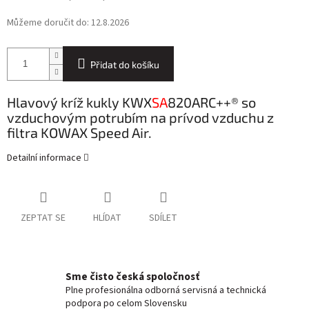
Můžeme doručit do:
12.8.2026
Přidat do košíku
Hlavový kríž kukly KWX
SA
820ARC++® so
vzduchovým potrubím na prívod vzduchu z
filtra KOWAX Speed Air.
Detailní informace
ZEPTAT SE
HLÍDAT
SDÍLET
Sme čisto česká spoločnosť
Plne profesionálna odborná servisná a technická
podpora po celom Slovensku