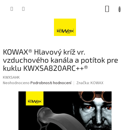
Přejít
NÁKUP
na
obsah
KOŠÍK
KOWAX® Hlavový kríž vr.
vzduchového kanála a potítok pre
kuklu KWXSA820ARC++®
KWXSAHK
Průměrné
Neohodnoceno
Podrobnosti hodnocení
Značka:
KOWAX
hodnocení
produktu
je
0,0
z
5
hvězdiček.