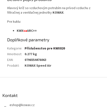
Hlavový kríž so vzduchovým potrubím na prívod vzduchu z
filtračnej a ventilačnej jednotky
KOWAX
.
Pre kuklu:
KWX
sa
ARC++
Doplňkové parametry
Kategorie
:
Příslušenstvo pre KWX820
Hmotnost
:
0.277 kg
EAN
:
0796554476063
Produkt
:
KOWAX Speed Air
Z
á
p
a
Kontakt
t
eshop
@
kowax.cz
í