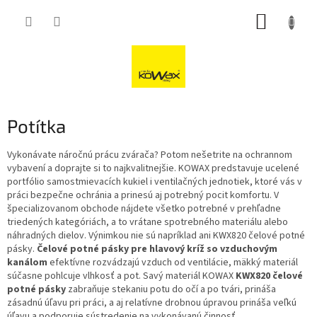
Přejít
NÁKUP
na
obsah
KOŠÍK
Potítka
Vykonávate náročnú prácu zvárača? Potom nešetrite na ochrannom
vybavení a doprajte si to najkvalitnejšie. KOWAX predstavuje ucelené
portfólio samostmievacích kukiel i ventilačných jednotiek, ktoré vás v
práci bezpečne ochránia a prinesú aj potrebný pocit komfortu. V
špecializovanom obchode nájdete všetko potrebné v prehľadne
triedených kategóriách, a to vrátane spotrebného materiálu alebo
náhradných dielov. Výnimkou nie sú napríklad ani KWX820 čelové potné
pásky.
Čelové potné pásky pre hlavový kríž so vzduchovým
kanálom
efektívne rozvádzajú vzduch od ventilácie, mäkký materiál
súčasne pohlcuje vlhkosť a pot. Savý materiál KOWAX
KWX820 čelové
potné pásky
zabraňuje stekaniu potu do očí a po tvári, prináša
zásadnú úľavu pri práci, a aj relatívne drobnou úpravou prináša veľkú
úľavu a podporuje sústredenie na vykonávanú činnosť.