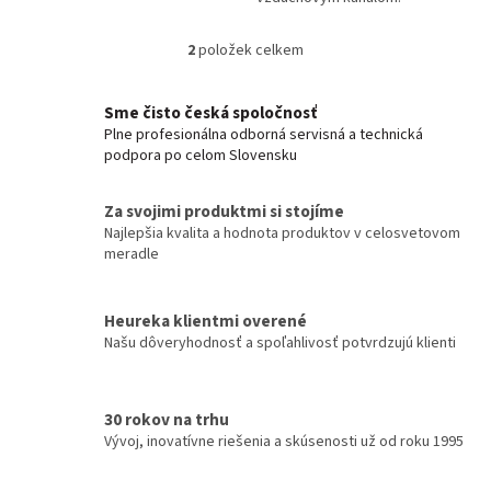
2
položek celkem
O
v
l
Sme čisto česká spoločnosť
á
Plne profesionálna odborná servisná a technická
d
podpora po celom Slovensku
a
c
í
Za svojimi produktmi si stojíme
p
Najlepšia kvalita a hodnota produktov v celosvetovom
r
meradle
v
k
y
Heureka klientmi overené
v
Našu dôveryhodnosť a spoľahlivosť potvrdzujú klienti
ý
p
i
s
30 rokov na trhu
u
Vývoj, inovatívne riešenia a skúsenosti už od roku 1995