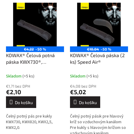
V
r
ý
o
p
d
i
u
s
k
p
t
r
ů
o
€4,22
–50 %
€10,04
–50 %
d
KOWAX® Čelová potná
KOWAX® Čelová páska (2
u
páska KWX730®,
ks) Speed Air®
k
KWX820®
t
Skladom
(>5 ks)
Skladom
(>5 ks)
ů
€1,71 bez DPH
€4,08 bez DPH
€2,10
€5,02
Do košíku
Do košíku
Čelný potný pás pre kukly
Čelný potný pásik pre hlavový
KWX730, KWX820, KWX2,5,
kríž so vzduchovým kanálom
KWX2,0.
Pre kukly s hlavovým krížom so
vzduchovým kanálom.