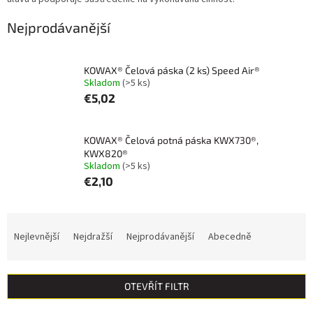
Nejprodávanější
KOWAX® Čelová páska (2 ks) Speed Air®
Skladom
(>5 ks)
€5,02
KOWAX® Čelová potná páska KWX730®,
KWX820®
Skladom
(>5 ks)
€2,10
Ř
a
Nejlevnější
Nejdražší
Nejprodávanější
Abecedně
z
e
n
OTEVŘÍT FILTR
í
p