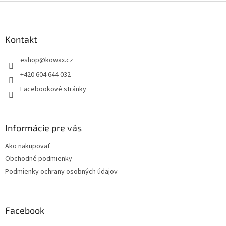
Z
á
p
a
Kontakt
t
eshop
@
kowax.cz
í
+420 604 644 032
Facebookové stránky
Informácie pre vás
Ako nakupovať
Obchodné podmienky
Podmienky ochrany osobných údajov
Facebook