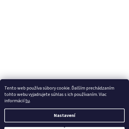
Tento web používa súbory cookie. Ďalším prechádzaním
tohto webu vyjadrujete súhlas s ich používaním. Viac
informácií
tu
.
Nastavení
Vytvořil Shoptet