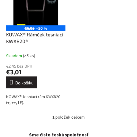
i
u
s
k
p
t
r
ů
o
€6,03
–50 %
d
KOWAX® Rámček tesniaci
u
KWX820®
k
t
Skladom
(>5 ks)
ů
€2,45 bez DPH
€3,01
Do košíku
KOWAX® tesniaci rám KWX820
(+, ++, LE).
1
položek celkem
O
v
l
Sme čisto česká spoločnosť