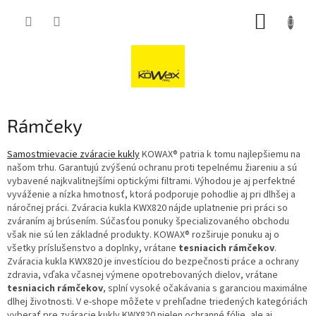
Přejít
NÁKUP
na
obsah
KOŠÍK
Rámčeky
Samostmievacie zváracie kukly
KOWAX® patria k tomu najlepšiemu na
našom trhu. Garantujú zvýšenú ochranu proti tepelnému žiareniu a sú
vybavené najkvalitnejšími optickými filtrami. Výhodou je aj perfektné
vyváženie a nízka hmotnosť, ktorá podporuje pohodlie aj pri dlhšej a
náročnej práci. Zváracia kukla KWX820 nájde uplatnenie pri práci so
zváraním aj brúsením. Súčasťou ponuky špecializovaného obchodu
však nie sú len základné produkty. KOWAX® rozširuje ponuku aj o
všetky príslušenstvo a doplnky, vrátane
tesniacich rámčekov
.
Zváracia kukla KWX820 je investíciou do bezpečnosti práce a ochrany
zdravia, vďaka včasnej výmene opotrebovaných dielov, vrátane
tesniacich rámčekov
, splní vysoké očakávania s garanciou maximálne
dlhej životnosti. V e-shope môžete v prehľadne triedených kategóriách
vyberať pre zváracie kukly KWX820 nielen ochranné fólie, ale aj