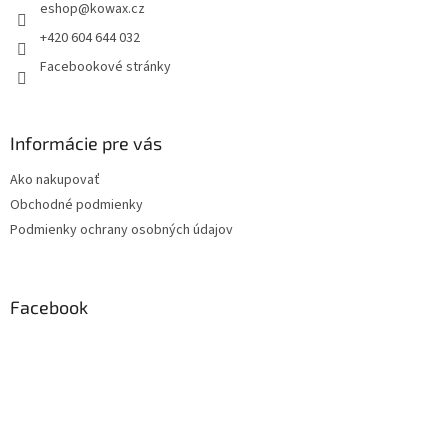
eshop
@
kowax.cz
í
+420 604 644 032
Facebookové stránky
Informácie pre vás
Ako nakupovať
Obchodné podmienky
Podmienky ochrany osobných údajov
Facebook