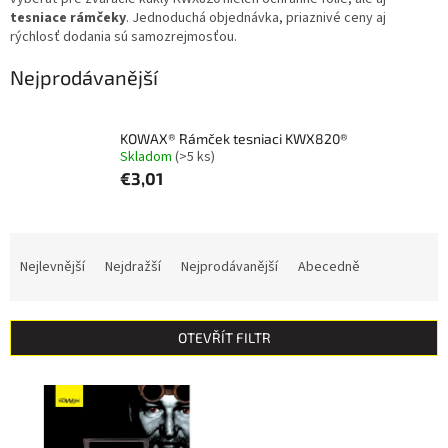
tesniace rámčeky
. Jednoduchá objednávka, priaznivé ceny aj
rýchlosť dodania sú samozrejmosťou.
Nejprodávanější
KOWAX® Rámček tesniaci KWX820®
Skladom
(>5 ks)
€3,01
Ř
a
Nejlevnější
Nejdražší
Nejprodávanější
Abecedně
z
e
n
OTEVŘÍT FILTR
í
p
V
r
ý
o
p
d