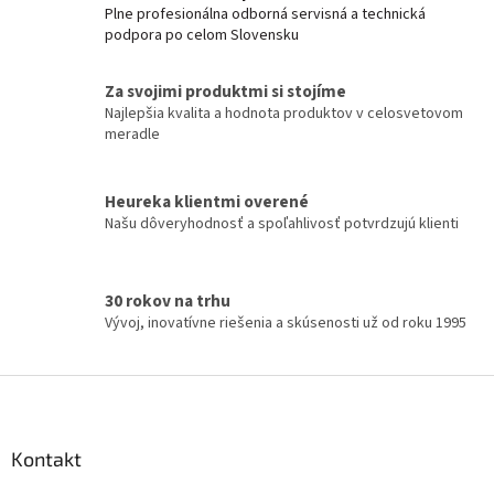
á
Plne profesionálna odborná servisná a technická
d
podpora po celom Slovensku
a
c
í
Za svojimi produktmi si stojíme
p
Najlepšia kvalita a hodnota produktov v celosvetovom
r
meradle
v
k
y
Heureka klientmi overené
v
Našu dôveryhodnosť a spoľahlivosť potvrdzujú klienti
ý
p
i
s
30 rokov na trhu
u
Vývoj, inovatívne riešenia a skúsenosti už od roku 1995
Z
á
p
a
Kontakt
t