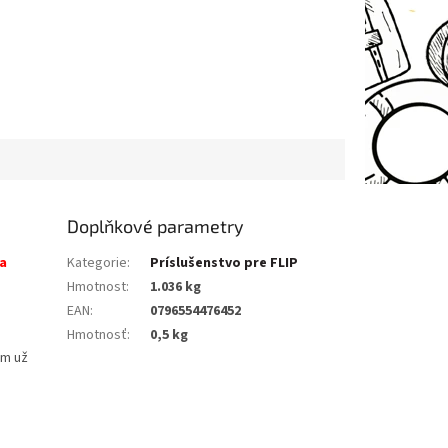
Doplňkové parametry
 a
Kategorie
:
Príslušenstvo pre FLIP
Hmotnost
:
1.036 kg
EAN
:
0796554476452
Hmotnosť
:
0,5 kg
ém už