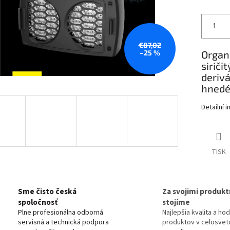
€87,02
–25 %
Organi
siriči
deriv
hnedé 
Detailní 
TISK
Sme čisto česká
Za svojimi produkt
spoločnosť
stojíme
Plne profesionálna odborná
Najlepšia kvalita a ho
servisná a technická podpora
produktov v celosve