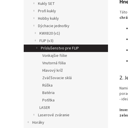
Hne
Kukly SET
Profi kukly
Táto
chrá
Hobby kukly
Dýchacie jednotky
KWX820 (v1)
FLIP (v3)
Príslušenstvo pre FLIP
Vonkajšie fólie
Vnutorná fólia
Hlavový kríž
2. 
Zväčšovacie sklá
Rúška
Nami
Batéria
pora
- ide
Potítka
LASER
Inve
Laserové zváranie
zele
Horáky