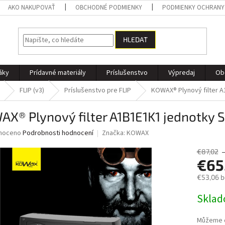
AKO NAKUPOVAŤ
OBCHODNÉ PODMIENKY
PODMIENKY OCHRANY
HLEDAT
áky
Prídavné materiály
Príslušenstvo
Výpredaj
Ob
FLIP (v3)
Príslušenstvo pre FLIP
KOWAX® Plynový filter A
X® Plynový filter A1B1E1K1 jednotky S
né
noceno
Podrobnosti hodnocení
Značka:
KOWAX
ní
u
€87,02
€65
€53,06 
Měrná
Skla
ek.
cena:
Můžeme d