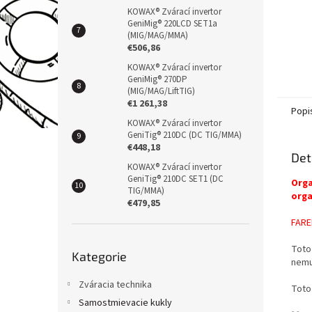
KOWAX® Zvárací invertor
GeniMig® 220LCD SET1a
(MIG/MAG/MMA)
€506,86
KOWAX® Zvárací invertor
GeniMig® 270DP
(MIG/MAG/LiftTIG)
€1 261,38
Popi
KOWAX® Zvárací invertor
GeniTig® 210DC (DC TIG/MMA)
€448,18
Det
KOWAX® Zvárací invertor
GeniTig® 210DC SET1 (DC
Orga
TIG/MMA)
orga
€479,85
FARE
Přeskočit
Toto 
Kategorie
kategorie
nemu
Zváracia technika
Toto 
Samostmievacie kukly