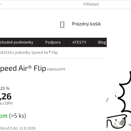
 OSOBNÝCH ÚDAJOV
Přihlášení
NÁKUPNÍ
Prázdný košík
KOŠÍK
chodné podmienky
Podpora
ATESTY
Blog
Kontak
1B1E1K1 jednotky Speed Air® Flip
peed Air® Flip
KWXSAFPF
–25 %
,26
bez DPH
dom
(>5 ks)
oručit do:
11.8.2026