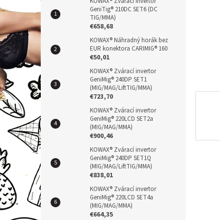
n
KOWAX® Zvárací invertor
GeniTig® 210DC SET6 (DC
e
TIG/MMA)
l
€658,68
KOWAX® Náhradný horák bez
EUR konektora CARIMIG® 160
€50,01
KOWAX® Zvárací invertor
GeniMig® 240DP SET1
(MIG/MAG/LiftTIG/MMA)
€723,70
KOWAX® Zvárací invertor
GeniMig® 220LCD SET2a
(MIG/MAG/MMA)
€900,46
KOWAX® Zvárací invertor
GeniMig® 240DP SET1Q
(MIG/MAG/LiftTIG/MMA)
€838,01
KOWAX® Zvárací invertor
GeniMig® 220LCD SET4a
(MIG/MAG/MMA)
€664,35