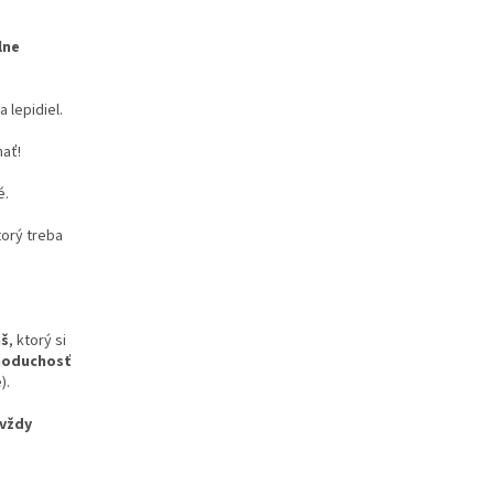
lne
a lepidiel.
hať!
é.
torý treba
áš
, ktorý si
dnoduchosť
).
 vždy