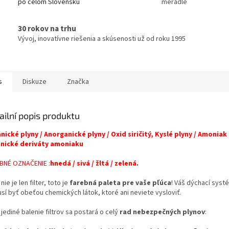
po celom Slovensku
meradle
30 rokov na trhu
Vývoj, inovatívne riešenia a skúsenosti už od roku 1995
s
Diskuze
Značka
ailní popis produktu
nické plyny / Anorganické plyny / Oxid siričitý, Kyslé plyny / Amoniak
nické deriváty amoniaku
BNÉ OZNAČENIE :
hnedá / sivá / žltá / zelená.
nie je len filter, toto je
farebná paleta pre vaše pľúca
! Váš dýchací syst
sí byť obeťou chemických látok, ktoré ani neviete vysloviť.
jediné balenie filtrov sa postará o celý
rad nebezpečných plynov
: