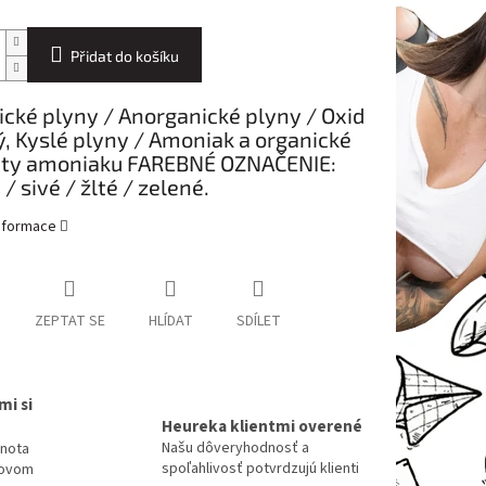
Přidat do košíku
cké plyny / Anorganické plyny / Oxid
tý, Kyslé plyny / Amoniak a organické
áty amoniaku FAREBNÉ OZNAČENIE:
/ sivé / žlté / zelené.
informace
ZEPTAT SE
HLÍDAT
SDÍLET
mi si
Heureka klientmi overené
Našu dôveryhodnosť a
dnota
spoľahlivosť potvrdzujú klienti
tovom