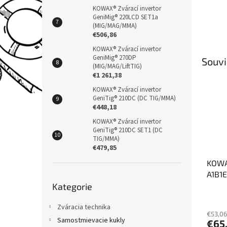
KOWAX® Zvárací invertor
GeniMig® 220LCD SET1a
(MIG/MAG/MMA)
€506,86
KOWAX® Zvárací invertor
GeniMig® 270DP
Souvi
(MIG/MAG/LiftTIG)
€1 261,38
KOWAX® Zvárací invertor
GeniTig® 210DC (DC TIG/MMA)
€448,18
KOWAX® Zvárací invertor
GeniTig® 210DC SET1 (DC
TIG/MMA)
€479,85
KOWAX
A1B1E
Přeskočit
Air® F
Kategorie
kategorie
Zváracia technika
€53,06
Samostmievacie kukly
€65