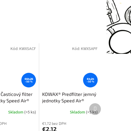
Kód:
KWXSACF
Kód:
KWXSAPF
€64,26
€4,24
–50 %
–50 %
asticový filter
KOWAX® Predfilter jemný
tky Speed Air®
jednotky Speed Air®
Další
produkt
Skladom
(>5 ks)
Skladom
(>5 ks)
 DPH
€1,72 bez DPH
€2,12