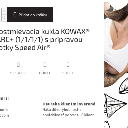
Přidat do košíku
stmievacia kukla KOWAX®
ARC+ (1/1/1/1) s prípravou
otky Speed Air®
ZEPTAT SE
HLÍDAT
SDÍLET
mi si
Heureka klientmi overené
Našu dôveryhodnosť a
dnota
spoľahlivosť potvrdzujú klienti
tovom