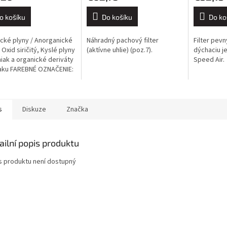
o košíku
Do košíku
Do ko
cké plyny / Anorganické
Náhradný pachový filter
Filter pevn
 Oxid siričitý, Kyslé plyny
(aktívne uhlie) (poz.7).
dýchaciu 
iak a organické deriváty
Speed Air.
aku FAREBNÉ OZNAČENIE:
 sivé / žlté / zelené.
s
Diskuze
Značka
ailní popis produktu
s produktu není dostupný