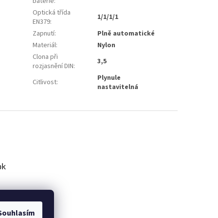
baterie
:
Optická třída
1/1/1/1
EN379
:
Zapnutí
:
Plně automatické
Materiál
:
Nylon
Clona při
3,5
rozjasnění DIN
:
Plynule
Citlivost
:
nastavitelná
ok
Souhlasím