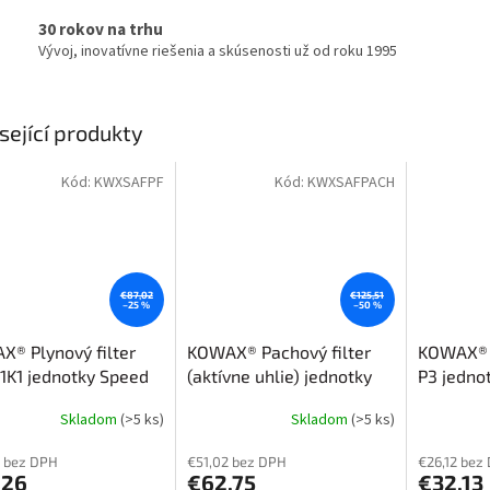
30 rokov na trhu
Vývoj, inovatívne riešenia a skúsenosti už od roku 1995
sející produkty
Kód:
KWXSAFPF
Kód:
KWXSAFPACH
€87,02
€125,51
–25 %
–50 %
® Plynový filter
KOWAX® Pachový filter
KOWAX® Č
1K1 jednotky Speed
(aktívne uhlie) jednotky
P3 jedno
lip
Speed Air® Flip
Skladom
(>5 ks)
Skladom
(>5 ks)
 bez DPH
€51,02 bez DPH
€26,12 bez
,26
€62,75
€32,13