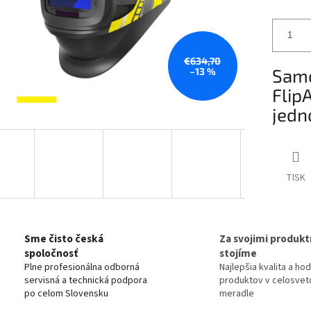
€634,70
Samo
–13 %
Flip
jedn
TISK
Sme čisto česká
Za svojimi produkt
spoločnosť
stojíme
Plne profesionálna odborná
Najlepšia kvalita a ho
servisná a technická podpora
produktov v celosve
po celom Slovensku
meradle