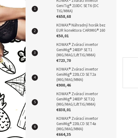
n
KOWAX® Zvárací invertor
GeniTig® 210DC SET6 (DC
e
TIG/MMA)
l
€658,68
KOWAX® Náhradný horák bez
EUR konektora CARIMIG® 160
€50,01
KOWAX® Zvárací invertor
GeniMig® 240DP SET1
(MIG/MAG/LiftTIG/MMA)
€723,70
KOWAX® Zvárací invertor
GeniMig® 220LCD SET2a
(MIG/MAG/MMA)
€900,46
KOWAX® Zvárací invertor
GeniMig® 240DP SET1Q
(MIG/MAG/LiftTIG/MMA)
€838,01
KOWAX® Zvárací invertor
GeniMig® 220LCD SET4a
(MIG/MAG/MMA)
€664,35