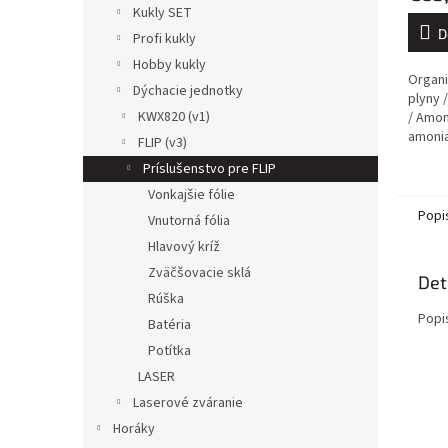
Kukly SET
D
Profi kukly
Hobby kukly
Organi
Dýchacie jednotky
plyny /
KWX820 (v1)
/ Amon
amoni
FLIP (v3)
hnedé /
Príslušenstvo pre FLIP
Vonkajšie fólie
Popi
Vnutorná fólia
Hlavový kríž
Zväčšovacie sklá
Det
Rúška
Popi
Batéria
Potítka
LASER
Laserové zváranie
Horáky