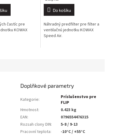
šíku
Do košíku
ých častíc pre
Náhradný predfilter pre filter a
jednotku KOWAX
ventilačnú jednotku KOWAX
Speed Air.
Doplňkové parametry
Príslušenstvo pre
Kategorie
:
FLIP
Hmotnost
:
0.423 kg
EAN
:
0796554476315
Rozsah clony DIN
:
5-8 / 9-13
Pracovní teplota
:
-10°C / +55°C