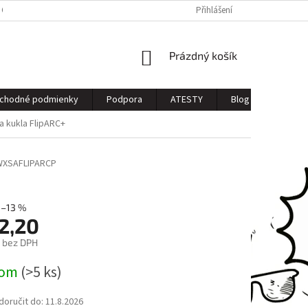
 OSOBNÝCH ÚDAJOV
Přihlášení
NÁKUPNÍ
Prázdný košík
KOŠÍK
chodné podmienky
Podpora
ATESTY
Blog
Kontak
 kukla FlipARC+
XSAFLIPARCP
–13 %
2,20
 bez DPH
dom
(>5 ks)
oručit do:
11.8.2026