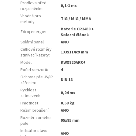
Prodleva před
0,1-1 ms
rozjasněním
:
Vhodná pro
TIG / MIG / MMA
metody
:
Baterie CR2450 +
Zdroj energie
:
Solarní článek
Solární panel
:
ANO
Celkové rozměry
133x114x9 mm
stmívací kazety
:
Model
:
KWX820ARC+
Počet senzorů
:
4
Ochrana pře UV/IR
DIN 16
zářením
:
Rychlost
0,04 ms
zatmavení
:
Hmotnosť
:
0,58 kg
Režim broušení
:
ANO
Rozměr zorného
95x85 mm
pole
:
Indikátor stavu
ANO