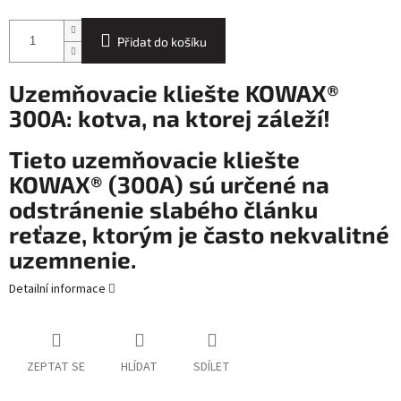
Přidat do košíku
Uzemňovacie kliešte KOWAX®
300A: kotva, na ktorej záleží!
Tieto uzemňovacie kliešte
KOWAX® (300A) sú určené na
odstránenie slabého článku
reťaze, ktorým je často nekvalitné
uzemnenie.
Detailní informace
ZEPTAT SE
HLÍDAT
SDÍLET