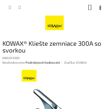
Přejít
NÁKUP
na
obsah
KOŠÍK
KOWAX® Kliešte zemniace 300A so
svorkou
KWXZK300S
Průměrné
Neohodnoceno
Podrobnosti hodnocení
Značka:
KOWAX
hodnocení
produktu
je
0,0
z
5
hvězdiček.