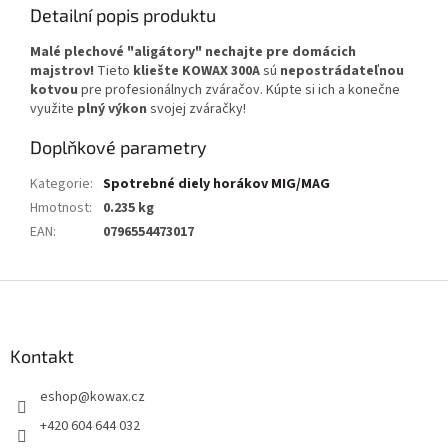
Detailní popis produktu
Malé plechové "aligátory" nechajte pre domácich
majstrov!
Tieto
kliešte KOWAX 300A
sú
nepostrádateľnou
kotvou
pre profesionálnych zváračov. Kúpte si ich a konečne
využite
plný výkon
svojej zváračky!
Doplňkové parametry
Kategorie
:
Spotrebné diely horákov MIG/MAG
Hmotnost
:
0.235 kg
EAN
:
0796554473017
Z
á
p
a
Kontakt
t
eshop
@
kowax.cz
í
+420 604 644 032