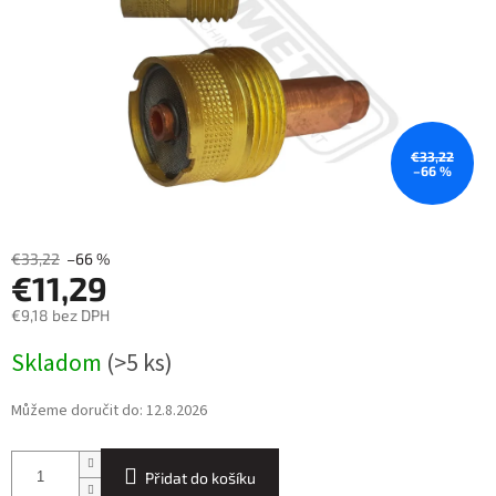
€33,22
–66 %
€33,22
–66 %
€11,29
€9,18 bez DPH
Měrná
Skladom
(>5 ks)
cena:
Můžeme doručit do:
12.8.2026
Přidat do košíku