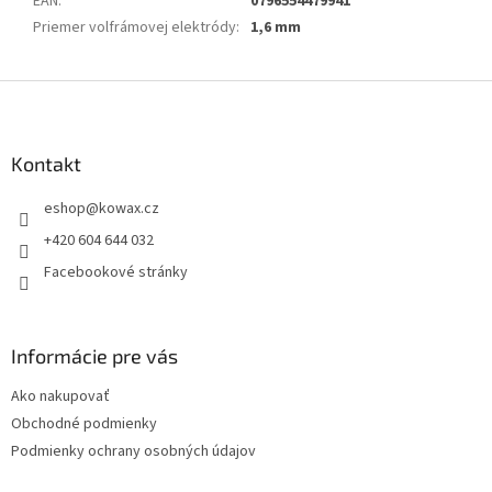
EAN
:
0796554479941
Priemer volfrámovej elektródy
:
1,6 mm
Z
á
p
a
Kontakt
t
eshop
@
kowax.cz
í
+420 604 644 032
Facebookové stránky
Informácie pre vás
Ako nakupovať
Obchodné podmienky
Podmienky ochrany osobných údajov