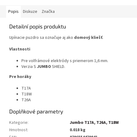
Popis
Diskuze
Značka
Detailní popis produktu
Upínacie puzdro sa označuje aj ako
domový kliešť
.
Vlastnosti
Pre volfrámové elektródy s priemerom 1,6 mm.
Verzia S
JUMBO
SHIELD.
Pre horáky
T17A
T18W
T26A
Doplňkové parametry
Kategorie
:
Jumbo T17A, T26A, T18W
Hmotnost
:
0.018 kg