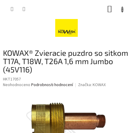
Přejít
NÁKUP
na
obsah
KOŠÍK
KOWAX® Zvieracie puzdro so sitkom
T17A, T18W, T26A 1,6 mm Jumbo
(45V116)
HKT17057
Průměrné
Neohodnoceno
Podrobnosti hodnocení
Značka:
KOWAX
hodnocení
produktu
je
0,0
z
5
hvězdiček.