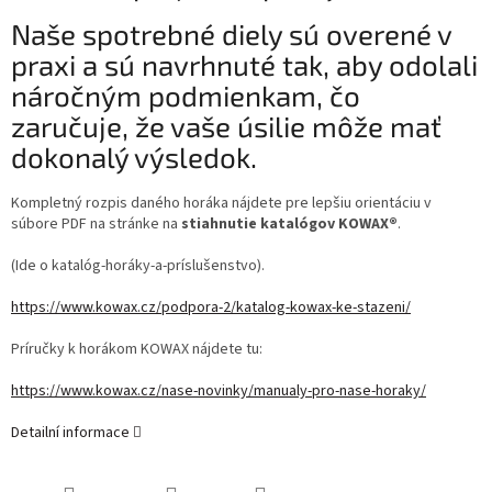
Naše spotrebné diely sú overené v
praxi a sú navrhnuté tak, aby odolali
náročným podmienkam, čo
zaručuje, že vaše úsilie môže mať
dokonalý výsledok.
Kompletný rozpis daného horáka nájdete pre lepšiu orientáciu v
súbore PDF na stránke na
stiahnutie katalógov KOWAX®
.
(Ide o katalóg-horáky-a-príslušenstvo).
https://www.kowax.cz/podpora-2/katalog-kowax-ke-stazeni/
Príručky k horákom KOWAX nájdete tu:
https://www.kowax.cz/nase-novinky/manualy-pro-nase-horaky/
Detailní informace