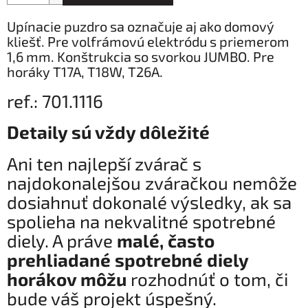
Upínacie puzdro sa označuje aj ako domový
kliešť. Pre volfrámovú elektródu s priemerom
1,6 mm. Konštrukcia so svorkou JUMBO. Pre
horáky T17A, T18W, T26A.
ref.: 701.1116
Detaily sú vždy dôležité
Ani ten najlepší zvárač s
najdokonalejšou zváračkou nemôže
dosiahnuť dokonalé výsledky, ak sa
spolieha na nekvalitné spotrebné
diely. A práve
malé, často
prehliadané spotrebné diely
horákov môžu
rozhodnúť o tom, či
bude váš projekt úspešný.