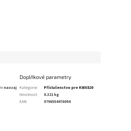
Doplňkové parametry
tom
naozaj
Kategorie
:
Příslušenstvo pre KWX820
Hmotnost
:
0.321 kg
EAN
:
0796554476094