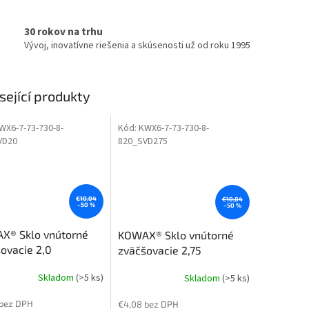
30 rokov na trhu
Vývoj, inovatívne riešenia a skúsenosti už od roku 1995
sející produkty
WX6-7-73-730-8-
Kód:
KWX6-7-73-730-8-
VD20
820_SVD275
€10,04
€10,04
–50 %
–50 %
X® Sklo vnútorné
KOWAX® Sklo vnútorné
ovacie 2,0
zväčšovacie 2,75
x50x35 mm)
(105x50x35 mm)
Skladom
(>5 ks)
Skladom
(>5 ks)
 bez DPH
€4,08 bez DPH