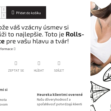
Přidat do košíku
ože váš vzácny úsmev si
ži to najlepšie. Toto je
Rolls-
ce
pre vašu hlavu a tvár!
informace
ZEPTAT SE
HLÍDAT
SDÍLET
mi si
Heureka klientmi overené
Našu dôveryhodnosť a
dnota
spoľahlivosť potvrdzujú klienti
tovom