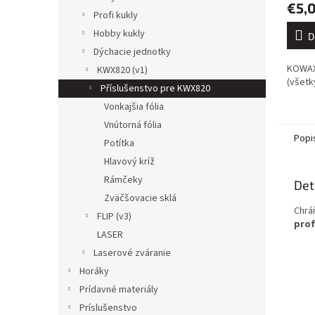
€5,
Profi kukly
Hobby kukly
D
Dýchacie jednotky
KOWAX®
KWX820 (v1)
(všetk
Příslušenstvo pre KWX820
Vonkajšia fólia
Vnútorná fólia
Popi
Potítka
Hlavový kríž
Rámčeky
Det
Zväčšovacie sklá
Chráň
FLIP (v3)
prof
LASER
Laserové zváranie
Horáky
Prídavné materiály
Príslušenstvo