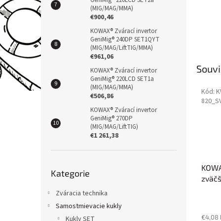
GeniMig® 220LCD SET2a
(MIG/MAG/MMA)
€900,46
KOWAX® Zvárací invertor
GeniMig® 240DP SET1QYT
(MIG/MAG/LiftTIG/MMA)
€961,06
Souvi
KOWAX® Zvárací invertor
GeniMig® 220LCD SET1a
(MIG/MAG/MMA)
Kód:
K
€506,86
820_S
KOWAX® Zvárací invertor
GeniMig® 270DP
(MIG/MAG/LiftTIG)
€1 261,38
Přeskočit
KOWA
Kategorie
kategorie
zväčš
(105
Zváracia technika
Samostmievacie kukly
€4,08
Kukly SET