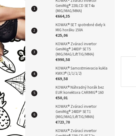
n
KOWAX® Zvárací invertor
GeniMig® 220LCD SET4a
e
(MIG/MAG/MMA)
l
€664,35
KOWAX® SET spotrebné diely k
MIG horáku 150A
€25,06
KOWAX® Zvárací invertor
GeniMig® 240DP SET5
(MIG/MAG/LiftTIG/MMA)
€990,58
KOWAX® Samostmievacia kukla
KWX3® (1/1/1/2)
€69,58
KOWAX® Náhradný horák bez
EUR konektora CARIMIG® 160
€50,01
KOWAX® Zvárací invertor
GeniMig® 240DP SET1
(MIG/MAG/LiftTIG/MMA)
€723,70
KOWAX® Zvárací invertor