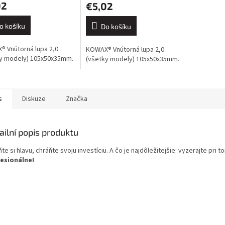
02
€5,02
o košíku
Do košíku
 Vnútorná lupa 2,0
KOWAX® Vnútorná lupa 2,0
y modely) 105x50x35mm.
(všetky modely) 105x50x35mm.
s
Diskuze
Značka
ailní popis produktu
te si hlavu, chráňte svoju investíciu. A čo je najdôležitejšie: vyzerajte pri 
esionálne!