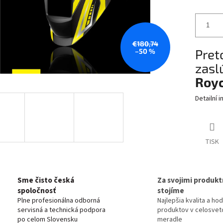
€180,74
Pret
–50 %
zaslú
Roy
Detailní 
TISK
Sme čisto česká
Za svojimi produkt
spoločnosť
stojíme
Plne profesionálna odborná
Najlepšia kvalita a ho
servisná a technická podpora
produktov v celosve
po celom Slovensku
meradle