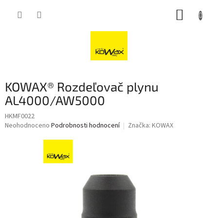
Přejít
NÁKUP
na
obsah
KOŠÍK
KOWAX® Rozdeľovač plynu
AL4000/AW5000
HKMF0022
Průměrné
Neohodnoceno
Podrobnosti hodnocení
Značka:
KOWAX
hodnocení
produktu
je
0,0
z
5
hvězdiček.