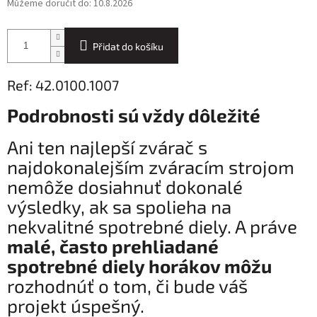
Můžeme doručit do:
10.8.2026
Přidat do košíku
Ref: 42.0100.1007
Podrobnosti sú vždy dôležité
Ani ten najlepší zvárač s
najdokonalejším zváracím strojom
nemôže dosiahnuť dokonalé
výsledky, ak sa spolieha na
nekvalitné spotrebné diely. A práve
malé, často prehliadané
spotrebné diely horákov môžu
rozhodnúť o tom, či bude váš
projekt úspešný.