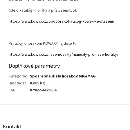
(ide o katalóg - horáky a príslušenstvo).
https://www.kowax.cz/podpora-2/katalog-kowax-ke-stazeni/
Príručky k horákom KOWAX® nájdete tu:
https://www.kowax.cz/nase-novinky/manualy-pro-nase-horaky/
Doplňkové parametry
Kategorie
:
Spotrebné diely horákov MIG/MAG
Hmotnost
:
0.005 kg
EAN
:
0796554479064
Z
á
p
a
Kontakt