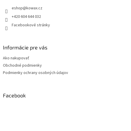
t
eshop
@
kowax.cz
í
+420 604 644 032
Facebookové stránky
Informácie pre vás
Ako nakupovať
Obchodné podmienky
Podmienky ochrany osobných údajov
Facebook