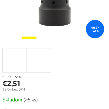
€9,27
–72 %
€9,27
–72 %
€2,51
€2,04 bez DPH
Měrná
Skladom
(>5 ks)
cena: