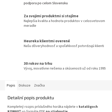
podpora po celom Slovensku
Za svojimi produktmi si stojíme
Najlepšia kvalita a hodnota produktov v celosvetovom
meradle
Heureka klientmi overené
Našu dôveryhodnosť a spoľahlivosť potvrdzujú klienti
30 rokov na trhu
Vývoj, inovatívne riešenia a skúsenosti už od roku 1995
Popis
Diskuze
Značka
Detailní popis produktu
Kompletný rozpis príslušného horáka nájdete v
katalógoch
KOWAX®
vo formáte PDF
na stiahnutie