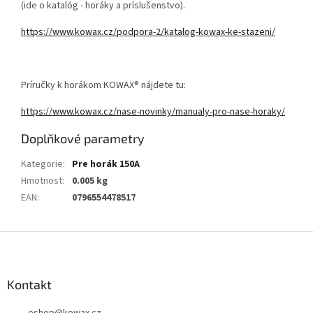
(ide o katalóg - horáky a príslušenstvo).
https://www.kowax.cz/podpora-2/katalog-kowax-ke-stazeni/
Príručky k horákom KOWAX® nájdete tu:
https://www.kowax.cz/nase-novinky/manualy-pro-nase-horaky/
Doplňkové parametry
Kategorie
:
Pre horák 150A
Hmotnost
:
0.005 kg
EAN
:
0796554478517
Z
á
p
a
Kontakt
t