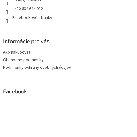
eshop
@
kowax.cz
í
+420 604 644 032
Facebookové stránky
Informácie pre vás
Ako nakupovať
Obchodné podmienky
Podmienky ochrany osobných údajov
Facebook