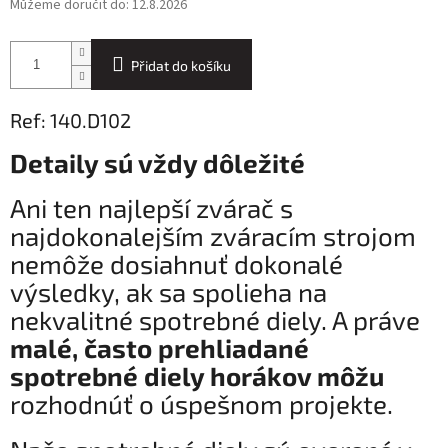
Můžeme doručit do:
12.8.2026
Přidat do košíku
Ref: 140.D102
Detaily sú vždy dôležité
Ani ten najlepší zvárač s
najdokonalejším zváracím strojom
nemôže dosiahnuť dokonalé
výsledky, ak sa spolieha na
nekvalitné spotrebné diely. A práve
malé, často prehliadané
spotrebné diely horákov môžu
rozhodnúť o úspešnom projekte.