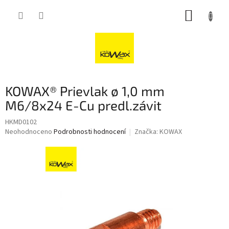
Přejít
NÁKUP
na
obsah
KOŠÍK
KOWAX® Prievlak ø 1,0 mm
M6/8x24 E-Cu predl.závit
HKMD0102
Průměrné
Neohodnoceno
Podrobnosti hodnocení
Značka:
KOWAX
hodnocení
produktu
je
0,0
z
5
hvězdiček.