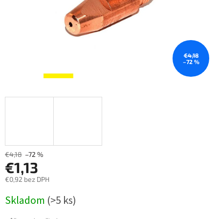
€4,18
–72 %
€4,18
–72 %
€1,13
€0,92 bez DPH
Měrná
Skladom
(>5 ks)
cena: