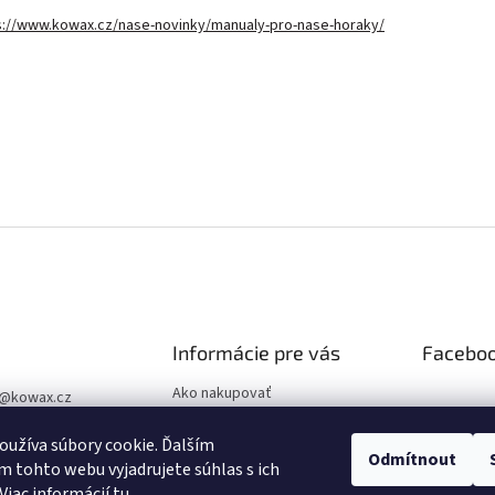
s://www.kowax.cz/nase-novinky/manualy-pro-nase-horaky/
Informácie pre vás
Facebo
Ako nakupovať
@
kowax.cz
Obchodné podmienky
04 644 032
užíva súbory cookie. Ďalším
Podmienky ochrany osobných
Odmítnout
ookové stránky
 tohto webu vyjadrujete súhlas s ich
údajov
Viac informácií
tu
.