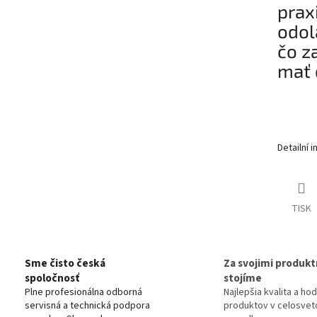
prax
odol
čo z
mať 
Detailní 
TISK
Sme čisto česká
Za svojimi produkt
spoločnosť
stojíme
Plne profesionálna odborná
Najlepšia kvalita a ho
servisná a technická podpora
produktov v celosve