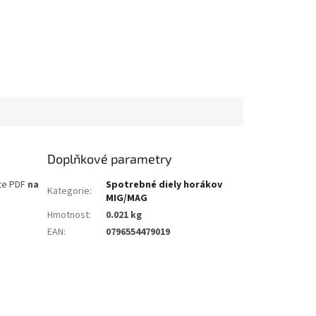
Doplňkové parametry
te PDF
na
Spotrebné diely horákov
Kategorie
:
MIG/MAG
Hmotnost
:
0.021 kg
EAN
:
0796554479019