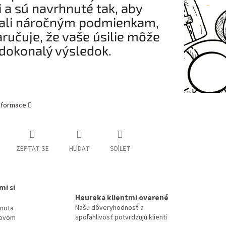
i a sú navrhnuté tak, aby
ali náročným podmienkam,
aručuje, že vaše úsilie môže
dokonalý výsledok.
informace
ZEPTAT SE
HLÍDAT
SDÍLET
mi si
Heureka klientmi overené
Našu dôveryhodnosť a
dnota
spoľahlivosť potvrdzujú klienti
tovom