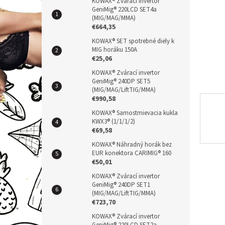
n
KOWAX® Zvárací invertor
GeniMig® 220LCD SET4a
e
(MIG/MAG/MMA)
l
€664,35
KOWAX® SET spotrebné diely k
MIG horáku 150A
€25,06
KOWAX® Zvárací invertor
GeniMig® 240DP SET5
(MIG/MAG/LiftTIG/MMA)
€990,58
KOWAX® Samostmievacia kukla
KWX3® (1/1/1/2)
€69,58
KOWAX® Náhradný horák bez
EUR konektora CARIMIG® 160
€50,01
KOWAX® Zvárací invertor
GeniMig® 240DP SET1
(MIG/MAG/LiftTIG/MMA)
€723,70
KOWAX® Zvárací invertor