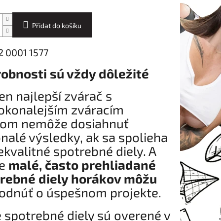
Přidat do košíku
2 0001 1577
obnosti sú vždy dôležité
ten najlepší zvárač s
okonalejším zváracím
jom nemôže dosiahnuť
nalé výsledky, ak sa spolieha
ekvalitné spotrebné diely. A
ve
malé, často prehliadané
rebné diely horákov môžu
odnúť o úspešnom projekte.
 spotrebné diely sú overené v