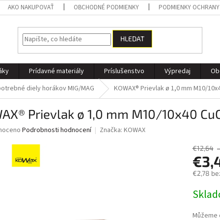
AKO NAKUPOVAŤ
OBCHODNÉ PODMIENKY
PODMIENKY OCHRANY
HLEDAT
áky
Prídavné materiály
Príslušenstvo
Výpredaj
Ob
otrebné diely horákov MIG/MAG
KOWAX® Prievlak ø 1,0 mm M10/10x
AX® Prievlak ø 1,0 mm M10/10x40 Cu
né
noceno
Podrobnosti hodnocení
Značka:
KOWAX
ní
u
€12,64
€3,
€2,78 be
Měrná
Skla
ek.
cena:
Můžeme d