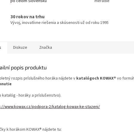
po celom Slovensku
meradle
30 rokov na trhu
Vývoj, inovatívne riešenia a skúsenosti už od roku 1995
s
Diskuze
Značka
ailní popis produktu
letný rozpis príslušného horáka nájdete v
katalógoch KOWAX®
vo formá
hnutie
o katalóg - horáky a príslušenstvo).
s://www.kowax.cz/podpora-2/katalog-kowax-ke-stazeni/
učky k horákom KOWAX® nájdete tu: