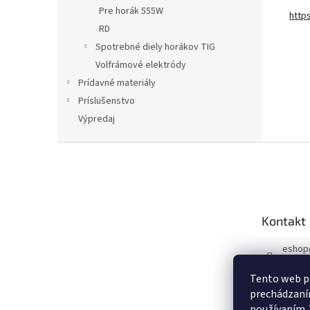
Pre horák 555W
http
RD
Spotrebné diely horákov TIG
Volfrámové elektródy
Prídavné materiály
Príslušenstvo
Výpredaj
Z
á
p
a
t
Kontakt
í
eshop
+420 6
Tento web po
Faceb
prechádzaním
používaním. 