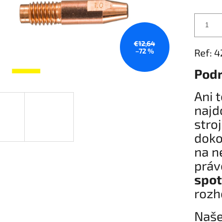
€12,64
–72 %
Ref: 4
Podr
Ani 
najd
stro
doko
na n
prá
spot
rozh
Naše