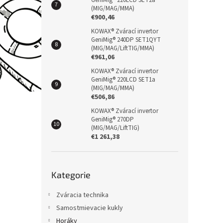
GeniMig® 220LCD SET2a
(MIG/MAG/MMA)
€900,46
KOWAX® Zvárací invertor
GeniMig® 240DP SET1QYT
(MIG/MAG/LiftTIG/MMA)
€961,06
KOWAX® Zvárací invertor
GeniMig® 220LCD SET1a
(MIG/MAG/MMA)
€506,86
KOWAX® Zvárací invertor
GeniMig® 270DP
(MIG/MAG/LiftTIG)
€1 261,38
Přeskočit
Kategorie
kategorie
Zváracia technika
Samostmievacie kukly
Horáky