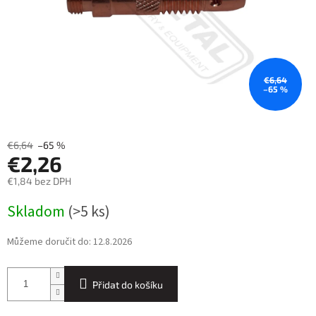
€6,64
–65 %
€6,64
–65 %
€2,26
€1,84 bez DPH
Měrná
Skladom
(>5 ks)
cena:
Můžeme doručit do:
12.8.2026
Přidat do košíku