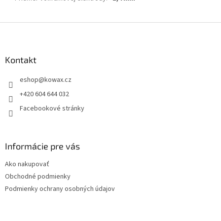
Z
á
p
a
Kontakt
t
eshop
@
kowax.cz
í
+420 604 644 032
Facebookové stránky
Informácie pre vás
Ako nakupovať
Obchodné podmienky
Podmienky ochrany osobných údajov