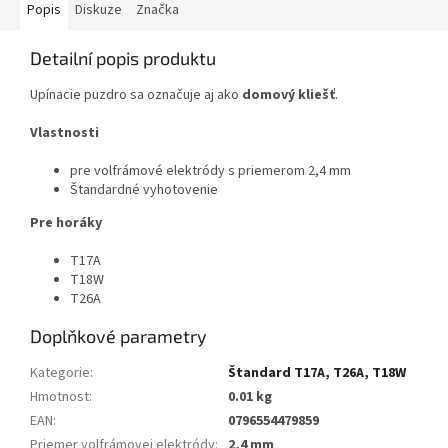
Popis
Diskuze
Značka
Detailní popis produktu
Upínacie puzdro sa označuje aj ako
domový kliešť
.
Vlastnosti
pre volfrámové elektródy s priemerom 2,4 mm
Štandardné vyhotovenie
Pre horáky
T17A
T18W
T26A
Doplňkové parametry
Kategorie
:
Štandard T17A, T26A, T18W
Hmotnost
:
0.01 kg
EAN
:
0796554479859
Priemer volfrámovej elektródy
:
2,4 mm