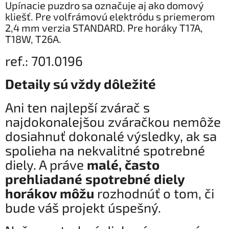
Upínacie puzdro sa označuje aj ako domový
kliešť. Pre volfrámovú elektródu s priemerom
2,4 mm verzia STANDARD. Pre horáky T17A,
T18W, T26A.
ref.: 701.0196
Detaily sú vždy dôležité
Ani ten najlepší zvárač s
najdokonalejšou zváračkou nemôže
dosiahnuť dokonalé výsledky, ak sa
spolieha na nekvalitné spotrebné
diely. A práve
malé, často
prehliadané spotrebné diely
horákov môžu
rozhodnúť o tom, či
bude váš projekt úspešný.