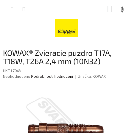
Přejít
NÁKUP
na
obsah
KOŠÍK
KOWAX® Zvieracie puzdro T17A,
T18W, T26A 2,4 mm (10N32)
HKT17048
Průměrné
Neohodnoceno
Podrobnosti hodnocení
Značka:
KOWAX
hodnocení
produktu
je
0,0
z
5
hvězdiček.