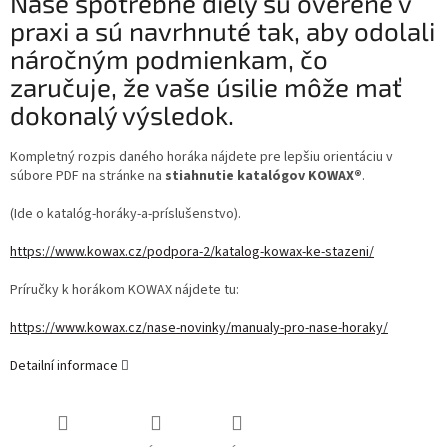
Naše spotrebné diely sú overené v
praxi a sú navrhnuté tak, aby odolali
náročným podmienkam, čo
zaručuje, že vaše úsilie môže mať
dokonalý výsledok.
Kompletný rozpis daného horáka nájdete pre lepšiu orientáciu v
súbore PDF na stránke na
stiahnutie katalógov KOWAX®
.
(Ide o katalóg-horáky-a-príslušenstvo).
https://www.kowax.cz/podpora-2/katalog-kowax-ke-stazeni/
Príručky k horákom KOWAX nájdete tu:
https://www.kowax.cz/nase-novinky/manualy-pro-nase-horaky/
Detailní informace