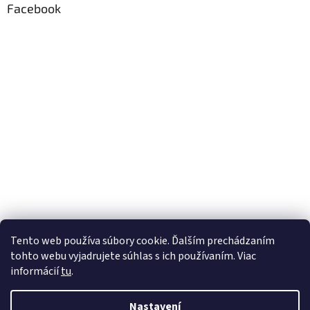
Facebook
Tento web používa súbory cookie. Ďalším prechádzaním
tohto webu vyjadrujete súhlas s ich používaním. Viac
informácií
tu
.
Nastavení