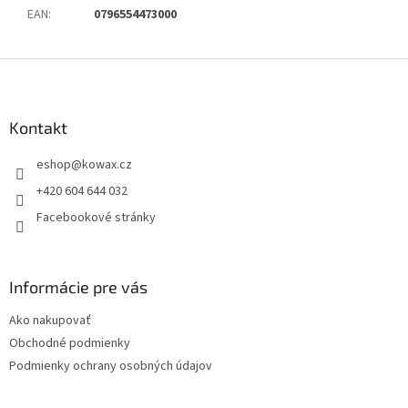
EAN
:
0796554473000
Z
á
p
a
Kontakt
t
eshop
@
kowax.cz
í
+420 604 644 032
Facebookové stránky
Informácie pre vás
Ako nakupovať
Obchodné podmienky
Podmienky ochrany osobných údajov