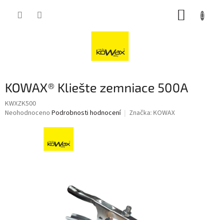
Přejít
NÁKUP
na
obsah
KOŠÍK
KOWAX® Kliešte zemniace 500A
KWXZK500
Průměrné
Neohodnoceno
Podrobnosti hodnocení
Značka:
KOWAX
hodnocení
produktu
je
0,0
z
5
hvězdiček.