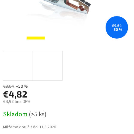
€9,64
–50 %
€9,64
–50 %
€4,82
€3,92 bez DPH
Měrná
Skladom
(>5 ks)
cena:
Můžeme doručit do:
11.8.2026