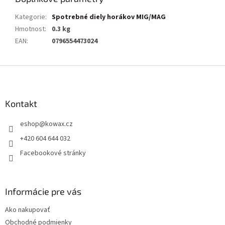
Kategorie
:
Spotrebné diely horákov MIG/MAG
Hmotnost
:
0.3 kg
EAN
:
0796554473024
Z
á
p
a
Kontakt
t
eshop
@
kowax.cz
í
+420 604 644 032
Facebookové stránky
Informácie pre vás
Ako nakupovať
Obchodné podmienky