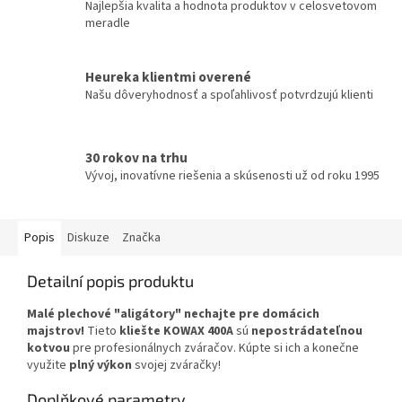
Najlepšia kvalita a hodnota produktov v celosvetovom
meradle
Heureka klientmi overené
Našu dôveryhodnosť a spoľahlivosť potvrdzujú klienti
30 rokov na trhu
Vývoj, inovatívne riešenia a skúsenosti už od roku 1995
Popis
Diskuze
Značka
Detailní popis produktu
Malé plechové "aligátory" nechajte pre domácich
majstrov!
Tieto
kliešte KOWAX 400A
sú
nepostrádateľnou
kotvou
pre profesionálnych zváračov. Kúpte si ich a konečne
využite
plný výkon
svojej zváračky!
Doplňkové parametry