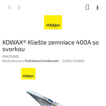
Přejít
NÁKUP
na
obsah
KOŠÍK
KOWAX® Kliešte zemniace 400A so
svorkou
KWXZK400S
Průměrné
Neohodnoceno
Podrobnosti hodnocení
Značka:
KOWAX
hodnocení
produktu
je
0,0
z
5
hvězdiček.