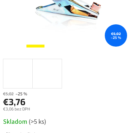
€5,02
–25 %
€5,02
–25 %
€3,76
€3,06 bez DPH
Měrná
Skladom
(>5 ks)
cena: