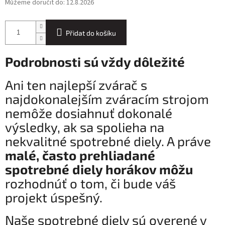
Můžeme doručit do:
12.8.2026
Přidat do košíku
Podrobnosti sú vždy dôležité
Ani ten najlepší zvárač s
najdokonalejším zváracím strojom
nemôže dosiahnuť dokonalé
výsledky, ak sa spolieha na
nekvalitné spotrebné diely. A práve
malé, často prehliadané
spotrebné diely horákov môžu
rozhodnúť o tom, či bude váš
projekt úspešný.
Naše spotrebné diely sú overené v