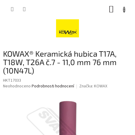
Přejít
NÁKUP
na
obsah
KOŠÍK
KOWAX® Keramická hubica T17A,
T18W, T26A č.7 - 11,0 mm 76 mm
(10N47L)
HKT17033
Průměrné
Neohodnoceno
Podrobnosti hodnocení
Značka:
KOWAX
hodnocení
produktu
je
0,0
z
5
hvězdiček.