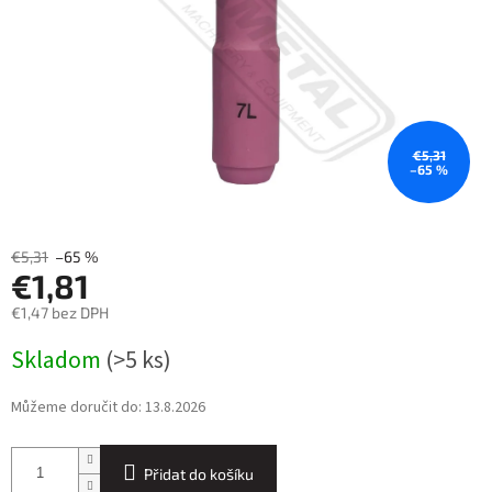
€5,31
–65 %
€5,31
–65 %
€1,81
€1,47 bez DPH
Měrná
Skladom
(>5 ks)
cena:
Můžeme doručit do:
13.8.2026
Přidat do košíku