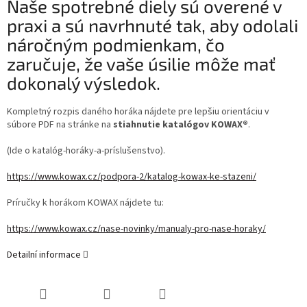
Naše spotrebné diely sú overené v
praxi a sú navrhnuté tak, aby odolali
náročným podmienkam, čo
zaručuje, že vaše úsilie môže mať
dokonalý výsledok.
Kompletný rozpis daného horáka nájdete pre lepšiu orientáciu v
súbore PDF na stránke na
stiahnutie katalógov KOWAX®
.
(Ide o katalóg-horáky-a-príslušenstvo).
https://www.kowax.cz/podpora-2/katalog-kowax-ke-stazeni/
Príručky k horákom KOWAX nájdete tu:
https://www.kowax.cz/nase-novinky/manualy-pro-nase-horaky/
Detailní informace