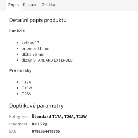
Popis
Diskuze
Značka
Detailní popis produktu
Funkcie
veľkosť 7
priemer 11 mm
dĺžka 76 mm
dizajn STANDARD EXTENDED
Pre horáky
T17A
T18W
T26A
Doplňkové parametry
Kategorie
:
Štandard T17A, T26A, T18W
Hmotnost
:
0.035 kg
EAN
:
0796554479705