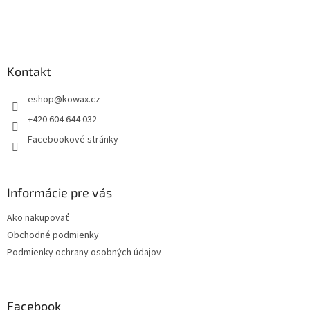
Z
á
p
a
Kontakt
t
eshop
@
kowax.cz
í
+420 604 644 032
Facebookové stránky
Informácie pre vás
Ako nakupovať
Obchodné podmienky
Podmienky ochrany osobných údajov
Facebook