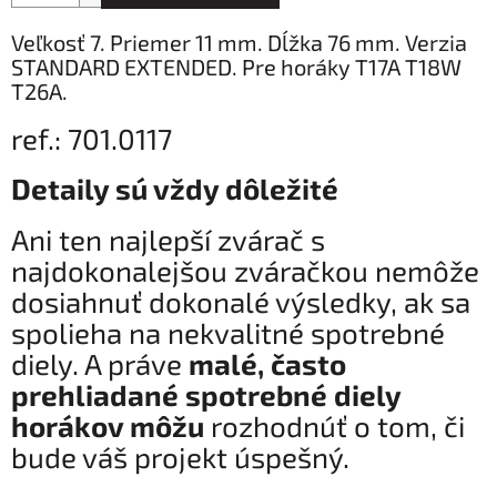
Veľkosť 7. Priemer 11 mm. Dĺžka 76 mm. Verzia
STANDARD EXTENDED. Pre horáky T17A T18W
T26A.
ref.: 701.0117
Detaily sú vždy dôležité
Ani ten najlepší zvárač s
najdokonalejšou zváračkou nemôže
dosiahnuť dokonalé výsledky, ak sa
spolieha na nekvalitné spotrebné
diely. A práve
malé, často
prehliadané spotrebné diely
horákov môžu
rozhodnúť o tom, či
bude váš projekt úspešný.