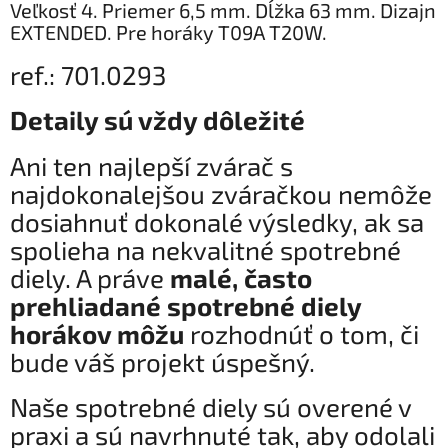
Veľkosť 4. Priemer 6,5 mm. Dĺžka 63 mm. Dizajn
EXTENDED. Pre horáky T09A T20W.
ref.: 701.0293
Detaily sú vždy dôležité
Ani ten najlepší zvárač s
najdokonalejšou zváračkou nemôže
dosiahnuť dokonalé výsledky, ak sa
spolieha na nekvalitné spotrebné
diely. A práve
malé, často
prehliadané spotrebné diely
horákov môžu
rozhodnúť o tom, či
bude váš projekt úspešný.
Naše spotrebné diely sú overené v
praxi a sú navrhnuté tak, aby odolali