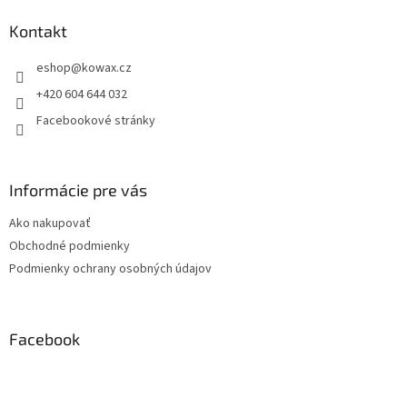
p
a
Kontakt
t
eshop
@
kowax.cz
í
+420 604 644 032
Facebookové stránky
Informácie pre vás
Ako nakupovať
Obchodné podmienky
Podmienky ochrany osobných údajov
Facebook