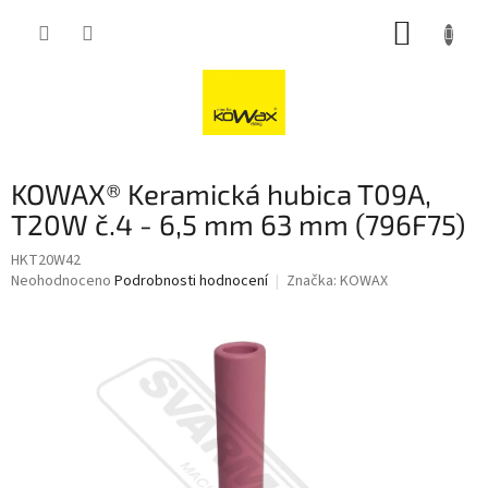
Přejít
NÁKUP
na
obsah
KOŠÍK
KOWAX® Keramická hubica T09A,
T20W č.4 - 6,5 mm 63 mm (796F75)
HKT20W42
Průměrné
Neohodnoceno
Podrobnosti hodnocení
Značka:
KOWAX
hodnocení
produktu
je
0,0
z
5
hvězdiček.