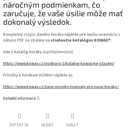
náročným podmienkam, čo
zaručuje, že vaše úsilie môže mať
dokonalý výsledok.
Kompletný rozpis daného horáka nájdete pre lepšiu orientáciu v
súbore PDF na stránke na
stiahnutie katalógov KOWAX®
.
(ide o katalóg-horáky-a-príslušenstvo).
https://www.kowax.cz/podpora-2/katalog-kowax-ke-stazeni/
Príručky k horákom KOWAX nájdete tu:
https://www.kowax.cz/nase-novinky/manualy-pro-nase-horaky/
Detailní informace
ZEPTAT SE
HLÍDAT
SDÍLET