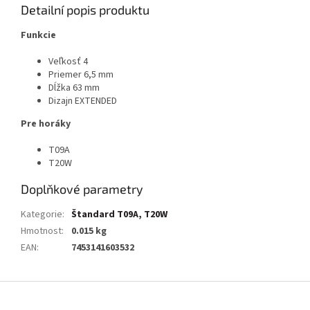
Detailní popis produktu
Funkcie
Veľkosť 4
Priemer 6,5 mm
Dĺžka 63 mm
Dizajn EXTENDED
Pre horáky
T09A
T20W
Doplňkové parametry
Kategorie
:
Štandard T09A, T20W
Hmotnost
:
0.015 kg
EAN
:
7453141603532
Z
á