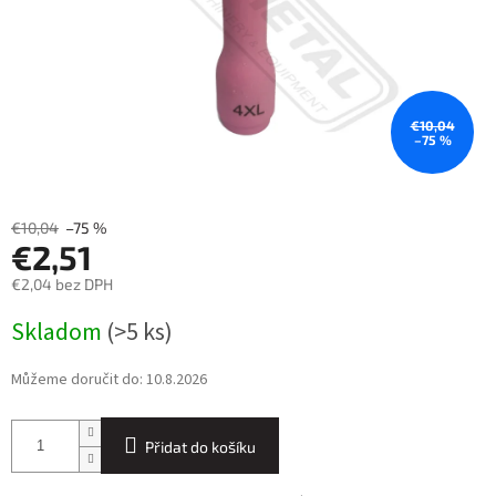
€10,04
–75 %
€10,04
–75 %
€2,51
€2,04 bez DPH
Měrná
Skladom
(>5 ks)
cena:
Můžeme doručit do:
10.8.2026
Přidat do košíku