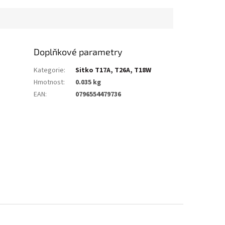
Doplňkové parametry
Kategorie
:
Sitko T17A, T26A, T18W
Hmotnost
:
0.035 kg
EAN
:
0796554479736