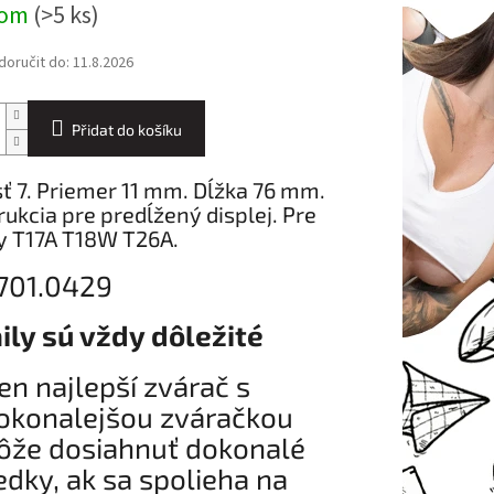
dom
(>5 ks)
oručit do:
11.8.2026
Přidat do košíku
ť 7. Priemer 11 mm. Dĺžka 76 mm.
ukcia pre predĺžený displej. Pre
y T17A T18W T26A.
 701.0429
ily sú vždy dôležité
ten najlepší zvárač s
okonalejšou zváračkou
že dosiahnuť dokonalé
edky, ak sa spolieha na