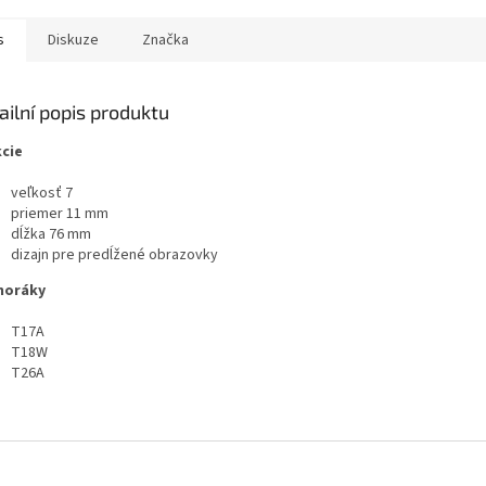
s
Diskuze
Značka
ailní popis produktu
cie
veľkosť 7
priemer 11 mm
dĺžka 76 mm
dizajn pre predĺžené obrazovky
horáky
T17A
T18W
T26A