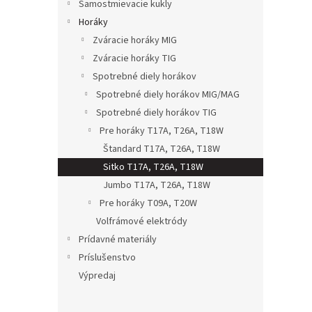
Samostmievacie kukly
Horáky
Zváracie horáky MIG
Zváracie horáky TIG
Spotrebné diely horákov
Spotrebné diely horákov MIG/MAG
Spotrebné diely horákov TIG
Pre horáky T17A, T26A, T18W
Štandard T17A, T26A, T18W
Sitko T17A, T26A, T18W
Jumbo T17A, T26A, T18W
Pre horáky T09A, T20W
Volfrámové elektródy
Prídavné materiály
Príslušenstvo
Výpredaj