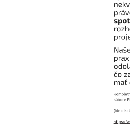
nekv
prá
spot
rozh
proj
Naše
prax
odol
čo z
mať 
Kompletný
súbore P
(Ide o ka
https://