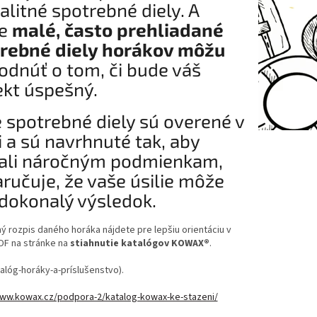
alitné spotrebné diely. A
ve
malé, často prehliadané
rebné diely horákov môžu
odnúť o tom, či bude váš
ekt úspešný.
 spotrebné diely sú overené v
i a sú navrhnuté tak, aby
ali náročným podmienkam,
aručuje, že vaše úsilie môže
dokonalý výsledok.
 rozpis daného horáka nájdete pre lepšiu orientáciu v
DF na stránke na
stiahnutie katalógov KOWAX®
.
talóg-horáky-a-príslušenstvo).
www.kowax.cz/podpora-2/katalog-kowax-ke-stazeni/