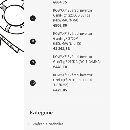
€664,35
KOWAX® Zvárací invertor
GeniMig® 220LCD SET1a
(MIG/MAG/MMA)
€506,86
KOWAX® Zvárací invertor
GeniMig® 270DP
(MIG/MAG/LiftTIG)
€1 261,38
KOWAX® Zvárací invertor
GeniTig® 210DC (DC TIG/MMA)
€448,18
KOWAX® Zvárací invertor
GeniTig® 210DC SET1 (DC
TIG/MMA)
€479,85
Přeskočit
Kategorie
kategorie
Zváracia technika