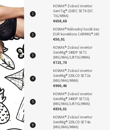
a
hvězdič
n
KOWAX® Zvárací invertor
GeniTig® 210DC SET6 (DC
e
TIG/MMA)
l
€658,68
KOWAX® Náhradný horák bez
EUR konektora CARIMIG® 160
€50,01
KOWAX® Zvárací invertor
GeniMig® 240DP SET1
(MIG/MAG/LiftTIG/MMA)
€723,70
KOWAX® Zvárací invertor
GeniMig® 220LCD SET2a
(MIG/MAG/MMA)
€900,46
KOWAX® Zvárací invertor
GeniMig® 240DP SET1Q
(MIG/MAG/LiftTIG/MMA)
€838,01
KOWAX® Zvárací invertor
GeniMig® 220LCD SET4a
(MIG/MAG/MMA)