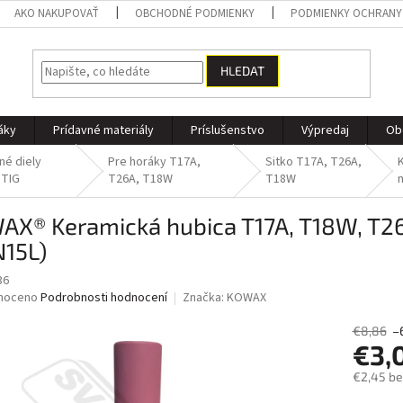
AKO NAKUPOVAŤ
OBCHODNÉ PODMIENKY
PODMIENKY OCHRANY
HLEDAT
áky
Prídavné materiály
Príslušenstvo
Výpredaj
Ob
né diely
Pre horáky T17A,
Sitko T17A, T26A,
 TIG
T26A, T18W
T18W
AX® Keramická hubica T17A, T18W, T26
N15L)
36
né
noceno
Podrobnosti hodnocení
Značka:
KOWAX
ní
u
€8,86
–
€3,
€2,45 b
Měrná