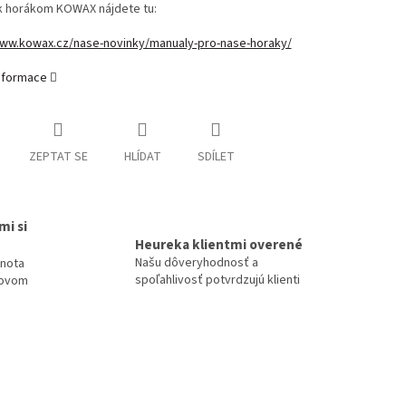
 k horákom KOWAX nájdete tu:
www.kowax.cz/nase-novinky/manualy-pro-nase-horaky/
informace
ZEPTAT SE
HLÍDAT
SDÍLET
mi si
Heureka klientmi overené
Našu dôveryhodnosť a
dnota
spoľahlivosť potvrdzujú klienti
tovom