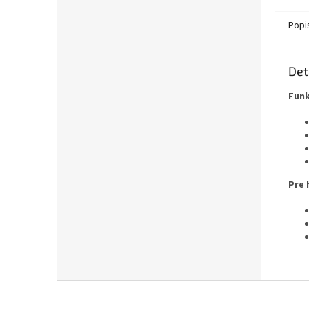
Popi
Det
Funk
Pre 
Z
á