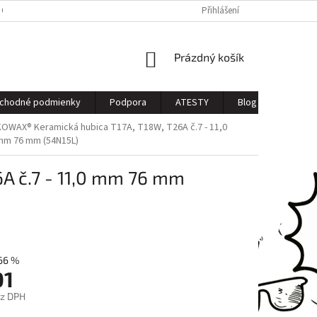
 OSOBNÝCH ÚDAJOV
Přihlášení
NÁKUPNÍ
Prázdný košík
KOŠÍK
chodné podmienky
Podpora
ATESTY
Blog
Kontak
KOWAX® Keramická hubica T17A, T18W, T26A č.7 - 11,0
mm 76 mm (54N15L)
A č.7 - 11,0 mm 76 mm
66 %
01
ez DPH