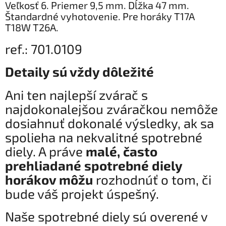
Veľkosť 6. Priemer 9,5 mm. Dĺžka 47 mm.
Štandardné vyhotovenie. Pre horáky T17A
T18W T26A.
ref.: 701.0109
Detaily sú vždy dôležité
Ani ten najlepší zvárač s
najdokonalejšou zváračkou nemôže
dosiahnuť dokonalé výsledky, ak sa
spolieha na nekvalitné spotrebné
diely. A práve
malé, často
prehliadané spotrebné diely
horákov môžu
rozhodnúť o tom, či
bude váš projekt úspešný.
Naše spotrebné diely sú overené v