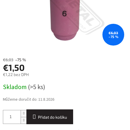
€6,03
–75 %
€6,03
–75 %
€1,50
€1,22 bez DPH
Měrná
Skladom
(>5 ks)
cena:
Můžeme doručit do:
11.8.2026
Přidat do košíku