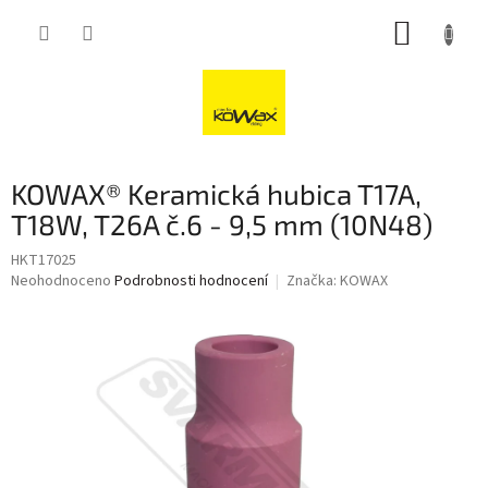
Přejít
NÁKUP
na
obsah
KOŠÍK
KOWAX® Keramická hubica T17A,
T18W, T26A č.6 - 9,5 mm (10N48)
HKT17025
Průměrné
Neohodnoceno
Podrobnosti hodnocení
Značka:
KOWAX
hodnocení
produktu
je
0,0
z
5
hvězdiček.