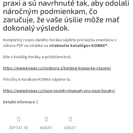
praxi a sú navrhnuté tak, aby odolali
náročným podmienkam, čo
zaručuje, že vaše úsilie môže mať
dokonalý výsledok.
Kompletný rozpis daného horáka nájdete pre lepšiu orientáciu v
súbore PDF na stránke na
stiahnutie katalógov KOWAX®
.
(Ide o katalóg-horáky-a-príslušenstvo).
https://www.kowax.cz/podpora-2/katalog-kowax-ke-stazeni/
Príručky k horákom KOWAX nájdete tu:
https://www.kowax.cz/nase-novinky/manualy-pro-nase-horaky/
Detailní informace
ZEPTAT SE
HLÍDAT
SDÍLET