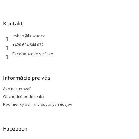
Z
á
p
a
Kontakt
t
eshop
@
kowax.cz
í
+420 604 644 032
Facebookové stránky
Informácie pre vás
Ako nakupovať
Obchodné podmienky
Podmienky ochrany osobných údajov
Facebook