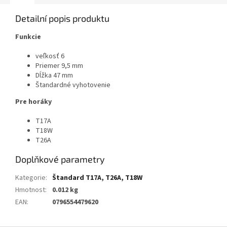
Detailní popis produktu
Funkcie
veľkosť 6
Priemer 9,5 mm
Dĺžka 47 mm
Štandardné vyhotovenie
Pre horáky
T17A
T18W
T26A
Doplňkové parametry
Kategorie
:
Štandard T17A, T26A, T18W
Hmotnost
:
0.012 kg
EAN
:
0796554479620