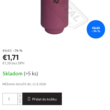
€6,83
–74 %
€6,83
–74 %
€1,71
€1,39 bez DPH
Měrná
Skladom
(>5 ks)
cena:
Můžeme doručit do:
11.8.2026
Přidat do košíku