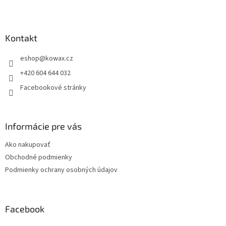
Z
á
p
a
Kontakt
t
eshop
@
kowax.cz
í
+420 604 644 032
Facebookové stránky
Informácie pre vás
Ako nakupovať
Obchodné podmienky
Podmienky ochrany osobných údajov
Facebook