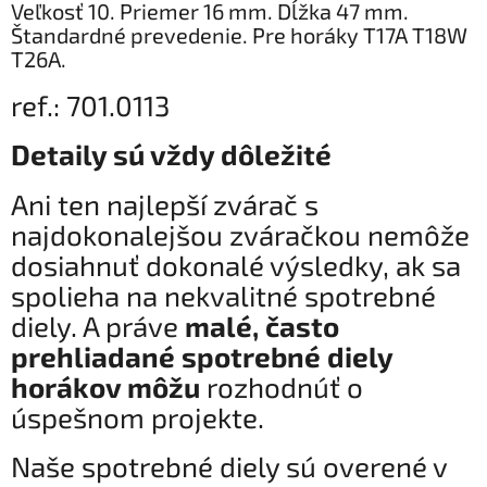
Veľkosť 10. Priemer 16 mm. Dĺžka 47 mm.
Štandardné prevedenie. Pre horáky T17A T18W
T26A.
ref.: 701.0113
Detaily sú vždy dôležité
Ani ten najlepší zvárač s
najdokonalejšou zváračkou nemôže
dosiahnuť dokonalé výsledky, ak sa
spolieha na nekvalitné spotrebné
diely. A práve
malé, často
prehliadané spotrebné diely
horákov môžu
rozhodnúť o
úspešnom projekte.
Naše spotrebné diely sú overené v