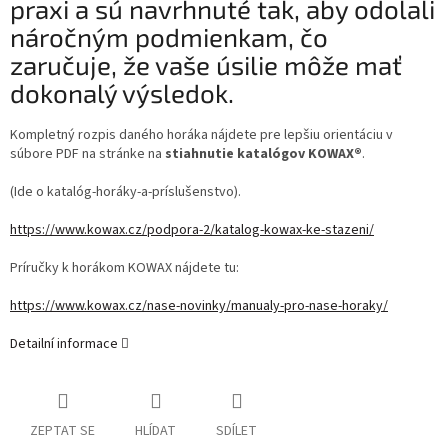
praxi a sú navrhnuté tak, aby odolali
náročným podmienkam, čo
zaručuje, že vaše úsilie môže mať
dokonalý výsledok.
Kompletný rozpis daného horáka nájdete pre lepšiu orientáciu v
súbore PDF na stránke na
stiahnutie katalógov KOWAX®
.
(Ide o katalóg-horáky-a-príslušenstvo).
https://www.kowax.cz/podpora-2/katalog-kowax-ke-stazeni/
Príručky k horákom KOWAX nájdete tu:
https://www.kowax.cz/nase-novinky/manualy-pro-nase-horaky/
Detailní informace
ZEPTAT SE
HLÍDAT
SDÍLET