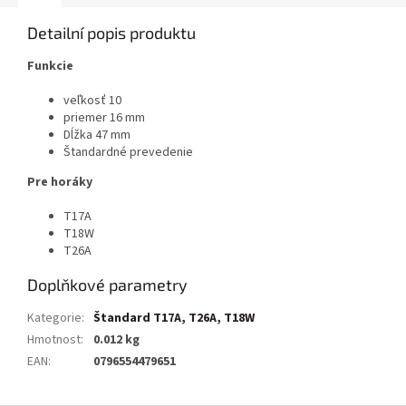
Detailní popis produktu
Funkcie
veľkosť 10
priemer 16 mm
Dĺžka 47 mm
Štandardné prevedenie
Pre horáky
T17A
T18W
T26A
Doplňkové parametry
Kategorie
:
Štandard T17A, T26A, T18W
Hmotnost
:
0.012 kg
EAN
:
0796554479651