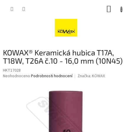
Přejít
NÁKUP
na
obsah
KOŠÍK
KOWAX® Keramická hubica T17A,
T18W, T26A č.10 - 16,0 mm (10N45)
HKT17028
Průměrné
Neohodnoceno
Podrobnosti hodnocení
Značka:
KOWAX
hodnocení
produktu
je
0,0
z
5
hvězdiček.